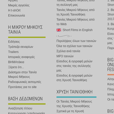
Αρχική
Ταινίες Μικρού Μήκους από
1. B
τη συλλογή μας
Shor
Μικρές αγγελίες
Ταινίες Μικρού Μήκους από
2. B
Η t-shOrt
τη Χρυσή Ταινιοθήκη
Shor
Επικοινωνία
201
Ταινίες Μικρού Μήκους από
το Web
3. B
Η ΜΙΚΡΟΥ ΜΗΚΟΥΣ
Κοτ
Short Films in English
ΤΑΙΝΙΑ
Είσο
στις
Περιλήψεις όλων των ταινιών
Ειδήσεις
μας
Όλα τα σχόλια των ταινιών
Τράπεζα σεναρίων
Παρα
Σχόλια ανά ταινία
Trailers
MP3 ταινιών
Ιστορικές αναφορές
BIG
Είσοδος & εγγραφή μελών
ΒΗΜΑτάκια
ONL
στις ταινίες της συλλογής
Ξέρετε ότι...
FES
μας
Διάσημοι στην Ταινία
Είσοδος & εγγραφή μελών
Μικρού Μήκους
Αίτη
στη Χρυσή Ταινιοθήκη
Ραδιοφωνικές εκπομπές
Κανο
Προτάσεις για το site
Πλη
ΧΡΥΣΗ ΤΑΙΝΙΟΘΗΚΗ
Ιστο
ΒΑΣΗ ΔΕΔΟΜΕΝΩΝ
Οι τα
Οι Ταινίες Μικρού Μήκους
της Χρυσής Ταινιοθήκης
Αναζήτηση τίτλου
BIG
Σχετικά με τη Χρυσή
Καταχώρηση / επεξεργασία