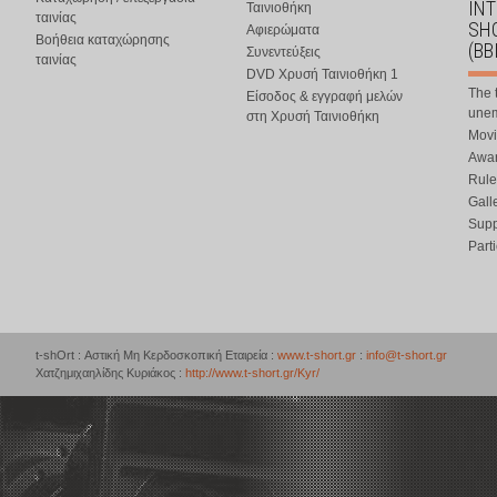
IN
Ταινιοθήκη
ταινίας
SHO
Αφιερώματα
Βοήθεια καταχώρησης
(BB
Συνεντεύξεις
ταινίας
DVD Χρυσή Ταινιοθήκη 1
The 
Είσοδος & εγγραφή μελών
une
στη Χρυσή Ταινιοθήκη
Movi
Awar
Rule
Gall
Supp
Part
t-shOrt : Αστική Μη Κερδοσκοπική Εταιρεία :
www.t-short.gr
:
info@t-short.gr
Χατζημιχαηλίδης Κυριάκος :
http://www.t-short.gr/Kyr/