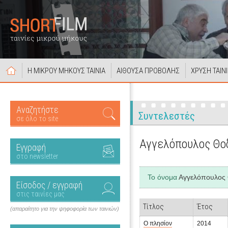
Η ΜΙΚΡΟΥ ΜΗΚΟΥΣ ΤΑΙΝΙΑ
ΑΙΘΟΥΣΑ ΠΡΟΒΟΛΗΣ
ΧΡΥΣΗ ΤΑΙΝ
Αναζητήστε
Συντελεστές
σε όλο το site
Αγγελόπουλος Θ
Εγγραφή
στο newsletter
Το όνομα
Αγγελόπουλος
Είσοδος / εγγραφή
στις ταινίες μας
Τίτλος
Έτος
(απαραίτητο για την ψηφοφορία των ταινιών)
Ο πλησίον
2014