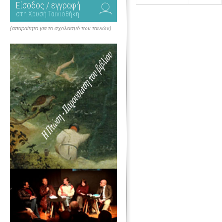
Είσοδος / εγγραφή
στη Χρυσή Ταινιοθήκη
(απαραίτητο για το σχολιασμό των ταινιών)