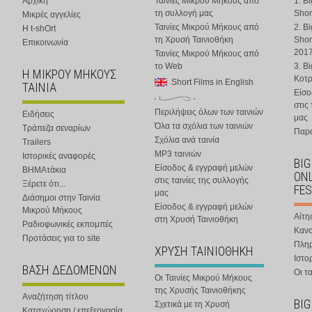
Αρχική
Ταινίες Μικρού Μήκους από
1. B
τη συλλογή μας
Shor
Μικρές αγγελίες
Ταινίες Μικρού Μήκους από
2. B
Η t-shOrt
τη Χρυσή Ταινιοθήκη
Shor
Επικοινωνία
201
Ταινίες Μικρού Μήκους από
το Web
3. B
Η ΜΙΚΡΟΥ ΜΗΚΟΥΣ
Κοτ
Short Films in English
ΤΑΙΝΙΑ
Είσο
στις
Περιλήψεις όλων των ταινιών
Ειδήσεις
μας
Όλα τα σχόλια των ταινιών
Τράπεζα σεναρίων
Παρα
Σχόλια ανά ταινία
Trailers
MP3 ταινιών
Ιστορικές αναφορές
BIG
Είσοδος & εγγραφή μελών
ΒΗΜΑτάκια
ONL
στις ταινίες της συλλογής
Ξέρετε ότι...
FES
μας
Διάσημοι στην Ταινία
Είσοδος & εγγραφή μελών
Μικρού Μήκους
Αίτη
στη Χρυσή Ταινιοθήκη
Ραδιοφωνικές εκπομπές
Κανο
Προτάσεις για το site
Πλη
ΧΡΥΣΗ ΤΑΙΝΙΟΘΗΚΗ
Ιστο
ΒΑΣΗ ΔΕΔΟΜΕΝΩΝ
Οι τα
Οι Ταινίες Μικρού Μήκους
της Χρυσής Ταινιοθήκης
Αναζήτηση τίτλου
BIG
Σχετικά με τη Χρυσή
Καταχώρηση / επεξεργασία