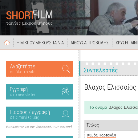
Η ΜΙΚΡΟΥ ΜΗΚΟΥΣ ΤΑΙΝΙΑ
ΑΙΘΟΥΣΑ ΠΡΟΒΟΛΗΣ
ΧΡΥΣΗ ΤΑΙΝ
Αναζητήστε
Συντελεστές
σε όλο το site
Βλάχος Ελισσαίος
Εγγραφή
στο newsletter
Το όνομα
Βλάχος Ελισσα
Είσοδος / εγγραφή
στις ταινίες μας
Τίτλος
(απαραίτητο για την ψηφοφορία των ταινιών)
Χυμός Πορτοκάλι