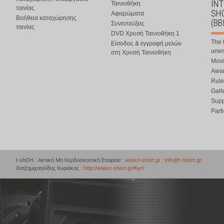
IN
Ταινιοθήκη
ταινίας
SHO
Αφιερώματα
Βοήθεια καταχώρησης
(BB
Συνεντεύξεις
ταινίας
DVD Χρυσή Ταινιοθήκη 1
The 
Είσοδος & εγγραφή μελών
une
στη Χρυσή Ταινιοθήκη
Movi
Awar
Rule
Gall
Supp
Part
t-shOrt : Αστική Μη Κερδοσκοπική Εταιρεία :
www.t-short.gr
:
info@t-short.gr
Χατζημιχαηλίδης Κυριάκος :
http://www.t-short.gr/Kyr/