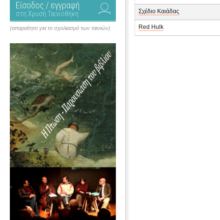
Είσοδος / εγγραφή
Σχέδιο Καιάδας
στη Χρυσή Ταινιοθήκη
Red Hulk
(απαραίτητο για το σχολιασμό των ταινιών)