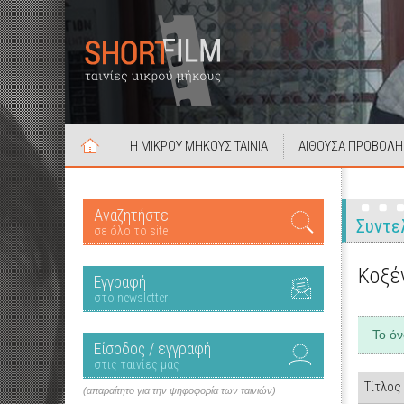
Η ΜΙΚΡΟΥ ΜΗΚΟΥΣ ΤΑΙΝΙΑ
ΑΙΘΟΥΣΑ ΠΡΟΒΟΛΗ
Αναζητήστε
Συντε
σε όλο το site
Κοξέ
Εγγραφή
στο newsletter
Το ό
Είσοδος / εγγραφή
στις ταινίες μας
Τίτλος
(απαραίτητο για την ψηφοφορία των ταινιών)