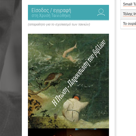
Small T
Είσοδος / εγγραφή
Τόλης l
στη Χρυσή Ταινιοθήκη
Το ουρά
(απαραίτητο για το σχολιασμό των ταινιών)