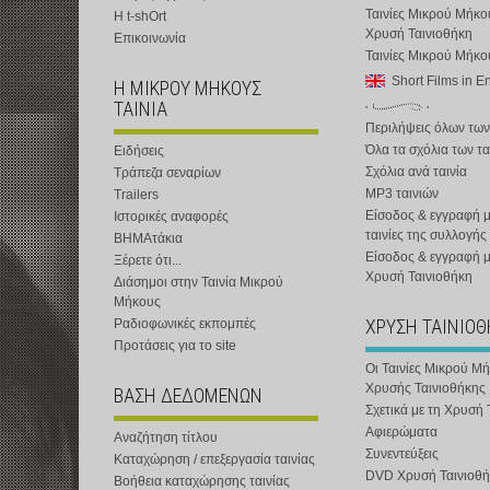
Ταινίες Μικρού Μήκο
Η t-shOrt
Χρυσή Ταινιοθήκη
Επικοινωνία
Ταινίες Μικρού Μήκ
Short Films in E
Η ΜΙΚΡΟΥ ΜΗΚΟΥΣ
ΤΑΙΝΙΑ
Περιλήψεις όλων των
Όλα τα σχόλια των τα
Ειδήσεις
Σχόλια ανά ταινία
Τράπεζα σεναρίων
MP3 ταινιών
Trailers
Είσοδος & εγγραφή μ
Ιστορικές αναφορές
ταινίες της συλλογής
ΒΗΜΑτάκια
Είσοδος & εγγραφή 
Ξέρετε ότι...
Χρυσή Ταινιοθήκη
Διάσημοι στην Ταινία Μικρού
Μήκους
ΧΡΥΣΗ ΤΑΙΝΙΟ
Ραδιοφωνικές εκπομπές
Προτάσεις για το site
Οι Ταινίες Μικρού Μ
Χρυσής Ταινιοθήκης
ΒΑΣΗ ΔΕΔΟΜΕΝΩΝ
Σχετικά με τη Χρυσή 
Αφιερώματα
Αναζήτηση τίτλου
Συνεντεύξεις
Καταχώρηση / επεξεργασία ταινίας
DVD Χρυσή Ταινιοθή
Βοήθεια καταχώρησης ταινίας