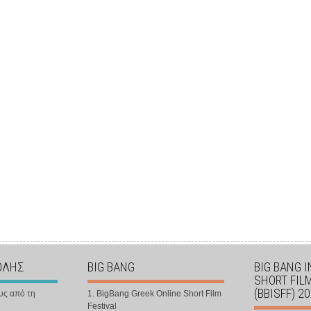
ΟΛΗΣ
BIG BANG
BIG BANG 
SHORT FIL
(BBISFF) 2
υς από τη
1. BigBang Greek Online Short Film
Festival