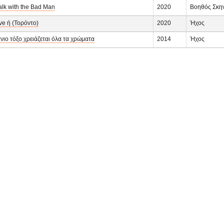
alk with the Bad Man
2020
Βοηθός Σκην
ive ή (Τορόντο)
2020
Ήχος
νιο τόξο χρειάζεται όλα τα χρώματα
2014
Ήχος