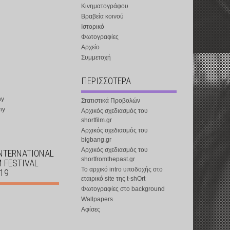
Κινηματογράφου
Βραβεία κοινού
Ιστορικό
Φωτογραφίες
Αρχείο
Συμμετοχή
ΠΕΡΙΣΣΟΤΕΡΑ
ny
Στατιστικά Προβολών
ny
Αρχικός σχεδιασμός του
shortfilm.gr
Αρχικός σχεδιασμός του
bigbang.gr
Αρχικός σχεδιασμός του
INTERNATIONAL
shortfromthepast.gr
M FESTIVAL
Το αρχικό intro υποδοχής στο
019
εταιρικό site της t-shOrt
Φωτογραφίες στο background
Wallpapers
Αφίσες