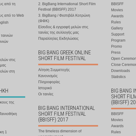
υς από τη
2. BigBang International Short Film
BBISFF
Festival (BBISFF) 2017
Movies
ους από το Web
3. BigBang / Φεστιβάλ Κοτρώνη
Awards
(ΦΦΚ)
Rules
nglish
Είσοδος & εγγραφή μελών στις
Gallery
ταινίες της συλλογής μας
Support
 ταινιών
Παραλληλες Εκδηλώσεις
Program
ινιών
Promo
BIG BANG GREEK ONLINE
Press
SHORT FILM FESTIVAL
Open Ceremo
ελών στις
Close Ceremo
 μας
Αίτηση Συμμετοχής
Downloads
μελών στη
Κανονισμός
Statistics
Πληροφορίες
Ιστορικό
ΘΗΚΗ
BIG BANG 
Οι ταινίες
SHORT FIL
(BBISFF) 2
ήκους της
BIG BANG INTERNATIONAL
SHORT FILM FESTIVAL
Ταινιοθήκη
BBISFF
(BBISFF) 2017
Movies
Awards
The timeless dimension of
κη 1
Rules