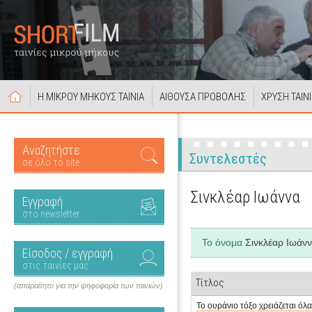
Η ΜΙΚΡΟΥ ΜΗΚΟΥΣ ΤΑΙΝΙΑ
ΑΙΘΟΥΣΑ ΠΡΟΒΟΛΗΣ
ΧΡΥΣΗ ΤΑΙΝ
Αναζητήστε
Συντελεστές
σε όλο το site
Σινκλέαρ Ιωάννα
Εγγραφή
στο newsletter
Το όνομα
Σινκλέαρ Ιωάν
Είσοδος / εγγραφή
στις ταινίες μας
Τίτλος
(απαραίτητο για την ψηφοφορία των ταινιών)
Το ουράνιο τόξο χρειάζεται όλ