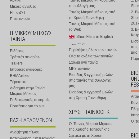
Αρχική
Ταινίες Μικρού Μήκους από
1. B
τη συλλογή μας
Shor
Μικρές αγγελίες
Ταινίες Μικρού Μήκους από
2. B
Η t-shOrt
τη Χρυσή Ταινιοθήκη
Shor
Επικοινωνία
201
Ταινίες Μικρού Μήκους από
το Web
3. B
Η ΜΙΚΡΟΥ ΜΗΚΟΥΣ
Κοτ
Short Films in English
ΤΑΙΝΙΑ
Είσο
στις
Περιλήψεις όλων των ταινιών
Ειδήσεις
μας
Όλα τα σχόλια των ταινιών
Τράπεζα σεναρίων
Παρα
Σχόλια ανά ταινία
Trailers
MP3 ταινιών
Ιστορικές αναφορές
BIG
Είσοδος & εγγραφή μελών
ΒΗΜΑτάκια
ONL
στις ταινίες της συλλογής
Ξέρετε ότι...
FES
μας
Διάσημοι στην Ταινία
Είσοδος & εγγραφή μελών
Μικρού Μήκους
Αίτη
στη Χρυσή Ταινιοθήκη
Ραδιοφωνικές εκπομπές
Κανο
Προτάσεις για το site
Πλη
ΧΡΥΣΗ ΤΑΙΝΙΟΘΗΚΗ
Ιστο
ΒΑΣΗ ΔΕΔΟΜΕΝΩΝ
Οι τα
Οι Ταινίες Μικρού Μήκους
της Χρυσής Ταινιοθήκης
Αναζήτηση τίτλου
BIG
Σχετικά με τη Χρυσή
Καταχώρηση / επεξεργασία