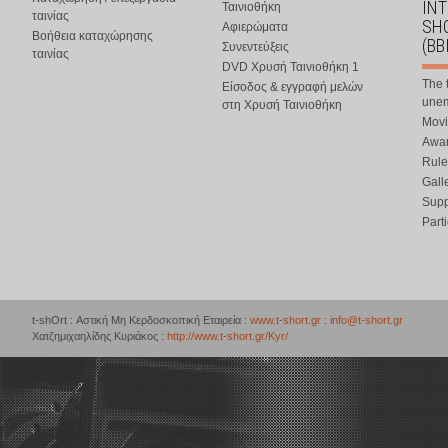
IN
Ταινιοθήκη
ταινίας
SHO
Αφιερώματα
Βοήθεια καταχώρησης
(BB
Συνεντεύξεις
ταινίας
DVD Χρυσή Ταινιοθήκη 1
The 
Είσοδος & εγγραφή μελών
une
στη Χρυσή Ταινιοθήκη
Movi
Awar
Rule
Gall
Supp
Part
t-shOrt : Αστική Μη Κερδοσκοπική Εταιρεία :
www.t-short.gr
:
info@t-short.gr
Χατζημιχαηλίδης Κυριάκος :
http://www.t-short.gr/Kyr/