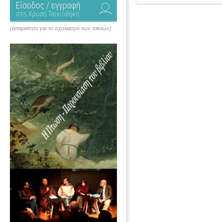
Είσοδος / εγγραφή
στη Χρυσή Ταινιοθήκη
(απαραίτητο για το σχολιασμό των ταινιών)