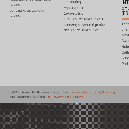
IN
Ταινιοθήκη
ταινίας
SHO
Αφιερώματα
Βοήθεια καταχώρησης
(BB
Συνεντεύξεις
ταινίας
DVD Χρυσή Ταινιοθήκη 1
The 
Είσοδος & εγγραφή μελών
une
στη Χρυσή Ταινιοθήκη
Movi
Awar
Rule
Gall
Supp
Part
t-shOrt : Αστική Μη Κερδοσκοπική Εταιρεία :
www.t-short.gr
:
info@t-short.gr
Χατζημιχαηλίδης Κυριάκος :
http://www.t-short.gr/Kyr/