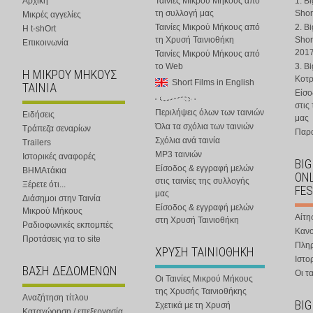
Αρχική
Ταινίες Μικρού Μήκους από
1. B
τη συλλογή μας
Shor
Μικρές αγγελίες
Ταινίες Μικρού Μήκους από
2. B
Η t-shOrt
τη Χρυσή Ταινιοθήκη
Shor
Επικοινωνία
201
Ταινίες Μικρού Μήκους από
το Web
3. B
Η ΜΙΚΡΟΥ ΜΗΚΟΥΣ
Κοτ
Short Films in English
ΤΑΙΝΙΑ
Είσο
στις
Περιλήψεις όλων των ταινιών
Ειδήσεις
μας
Όλα τα σχόλια των ταινιών
Τράπεζα σεναρίων
Παρα
Σχόλια ανά ταινία
Trailers
MP3 ταινιών
Ιστορικές αναφορές
BIG
Είσοδος & εγγραφή μελών
ΒΗΜΑτάκια
ONL
στις ταινίες της συλλογής
Ξέρετε ότι...
FES
μας
Διάσημοι στην Ταινία
Είσοδος & εγγραφή μελών
Μικρού Μήκους
Αίτη
στη Χρυσή Ταινιοθήκη
Ραδιοφωνικές εκπομπές
Κανο
Προτάσεις για το site
Πλη
ΧΡΥΣΗ ΤΑΙΝΙΟΘΗΚΗ
Ιστο
ΒΑΣΗ ΔΕΔΟΜΕΝΩΝ
Οι τα
Οι Ταινίες Μικρού Μήκους
της Χρυσής Ταινιοθήκης
Αναζήτηση τίτλου
BIG
Σχετικά με τη Χρυσή
Καταχώρηση / επεξεργασία