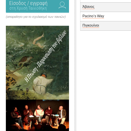
Είσοδος / εγγραφή
Άβανος
στη Χρυσή Ταινιοθήκη
Pacino’s Way
(απαραίτητο για το σχολιασμό των ταινιών)
Πιγκουίνοι