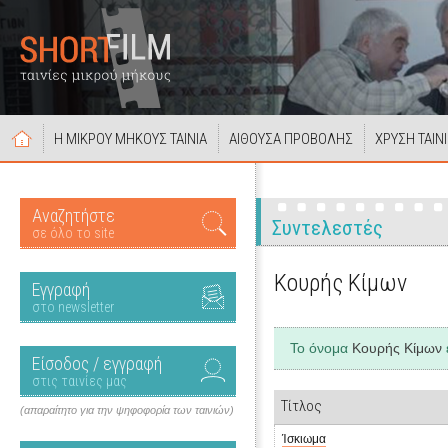
Η ΜΙΚΡΟΥ ΜΗΚΟΥΣ ΤΑΙΝΙΑ
ΑΙΘΟΥΣΑ ΠΡΟΒΟΛΗΣ
ΧΡΥΣΗ ΤΑΙΝ
Αναζητήστε
Συντελεστές
σε όλο το site
Κουρής Κίμων
Εγγραφή
στο newsletter
Το όνομα
Κουρής Κίμων
Είσοδος / εγγραφή
στις ταινίες μας
Τίτλος
(απαραίτητο για την ψηφοφορία των ταινιών)
Ίσκιωμα