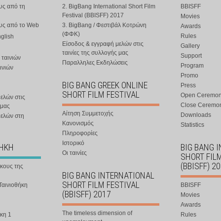
υς από τη
2. BigBang International Short Film
BBISFF
Festival (BBISFF) 2017
Movies
ους από το Web
3. BigBang / Φεστιβάλ Κοτρώνη
Awards
(ΦΦΚ)
Rules
nglish
Είσοδος & εγγραφή μελών στις
Gallery
ταινίες της συλλογής μας
Support
 ταινιών
Παραλληλες Εκδηλώσεις
Program
ινιών
Promo
BIG BANG GREEK ONLINE
Press
SHORT FILM FESTIVAL
Open Ceremo
ελών στις
Close Ceremo
 μας
Αίτηση Συμμετοχής
Downloads
μελών στη
Κανονισμός
Statistics
Πληροφορίες
Ιστορικό
ΘΗΚΗ
BIG BANG 
Οι ταινίες
SHORT FIL
(BBISFF) 2
ήκους της
BIG BANG INTERNATIONAL
SHORT FILM FESTIVAL
Ταινιοθήκη
BBISFF
(BBISFF) 2017
Movies
Awards
The timeless dimension of
κη 1
Rules