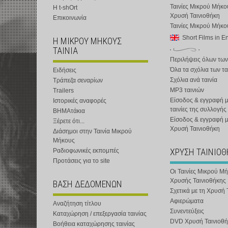
Ταινίες Μικρού Μήκο
Η t-shOrt
Χρυσή Ταινιοθήκη
Επικοινωνία
Ταινίες Μικρού Μήκ
Short Films in E
Η ΜΙΚΡΟΥ ΜΗΚΟΥΣ
ΤΑΙΝΙΑ
Περιλήψεις όλων των
Όλα τα σχόλια των τα
Ειδήσεις
Σχόλια ανά ταινία
Τράπεζα σεναρίων
MP3 ταινιών
Trailers
Είσοδος & εγγραφή μ
Ιστορικές αναφορές
ταινίες της συλλογής
ΒΗΜΑτάκια
Είσοδος & εγγραφή 
Ξέρετε ότι...
Χρυσή Ταινιοθήκη
Διάσημοι στην Ταινία Μικρού
Μήκους
ΧΡΥΣΗ ΤΑΙΝΙΟ
Ραδιοφωνικές εκπομπές
Προτάσεις για το site
Οι Ταινίες Μικρού Μ
Χρυσής Ταινιοθήκης
ΒΑΣΗ ΔΕΔΟΜΕΝΩΝ
Σχετικά με τη Χρυσή 
Αφιερώματα
Αναζήτηση τίτλου
Συνεντεύξεις
Καταχώρηση / επεξεργασία ταινίας
DVD Χρυσή Ταινιοθή
Βοήθεια καταχώρησης ταινίας