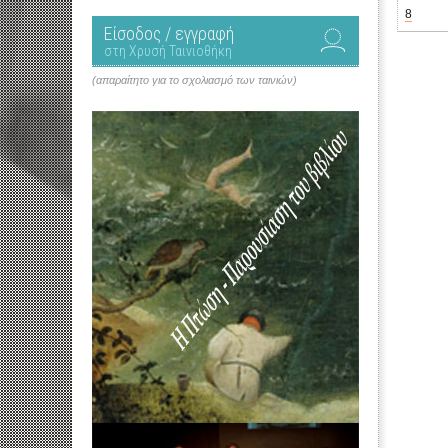
8
Είσοδος / εγγραφή
στη Χρυσή Ταινιοθήκη
(απαραίτητο για το σχολιασμό των ταινιών)