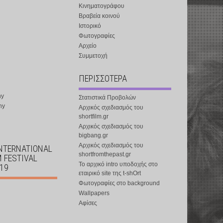
Κινηματογράφου
Βραβεία κοινού
Ιστορικό
Φωτογραφίες
Αρχείο
Συμμετοχή
ΠΕΡΙΣΣΟΤΕΡΑ
ny
Στατιστικά Προβολών
ny
Αρχικός σχεδιασμός του
shortfilm.gr
Αρχικός σχεδιασμός του
bigbang.gr
Αρχικός σχεδιασμός του
INTERNATIONAL
shortfromthepast.gr
M FESTIVAL
Το αρχικό intro υποδοχής στο
019
εταιρικό site της t-shOrt
Φωτογραφίες στο background
Wallpapers
Αφίσες