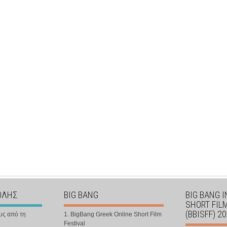
ΟΛΗΣ
BIG BANG
BIG BANG 
SHORT FIL
(BBISFF) 2
υς από τη
1. BigBang Greek Online Short Film
Festival