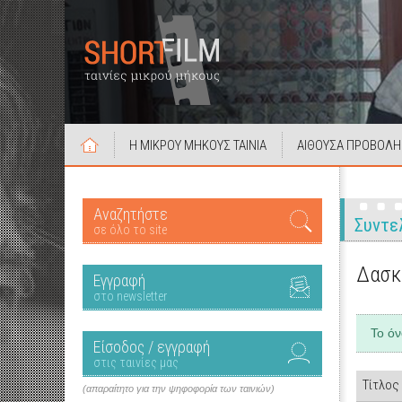
Η ΜΙΚΡΟΥ ΜΗΚΟΥΣ ΤΑΙΝΙΑ
ΑΙΘΟΥΣΑ ΠΡΟΒΟΛΗ
Αναζητήστε
Συντε
σε όλο το site
Δασκ
Εγγραφή
στο newsletter
Το ό
Είσοδος / εγγραφή
στις ταινίες μας
Τίτλος
(απαραίτητο για την ψηφοφορία των ταινιών)