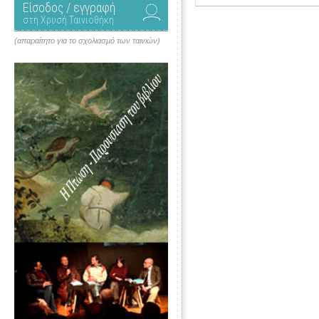
Είσοδος / εγγραφή
στη Χρυσή Ταινιοθήκη
(απαραίτητο για το σχολιασμό των ταινιών)