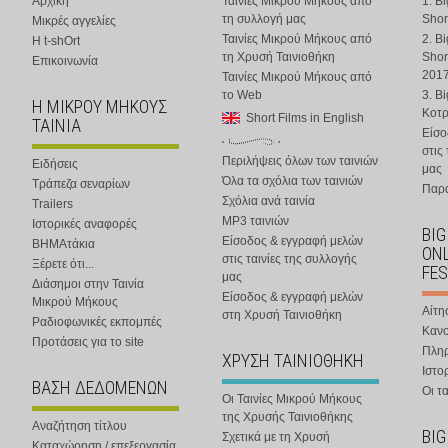
Αρχική
Ταινίες Μικρού Μήκους από
1. B
τη συλλογή μας
Shor
Μικρές αγγελίες
Ταινίες Μικρού Μήκους από
2. B
Η t-shOrt
τη Χρυσή Ταινιοθήκη
Shor
Επικοινωνία
201
Ταινίες Μικρού Μήκους από
το Web
3. B
Η ΜΙΚΡΟΥ ΜΗΚΟΥΣ
Κοτ
Short Films in English
ΤΑΙΝΙΑ
Είσο
στις
Περιλήψεις όλων των ταινιών
Ειδήσεις
μας
Όλα τα σχόλια των ταινιών
Τράπεζα σεναρίων
Παρα
Σχόλια ανά ταινία
Trailers
MP3 ταινιών
Ιστορικές αναφορές
BIG
Είσοδος & εγγραφή μελών
ΒΗΜΑτάκια
ONL
στις ταινίες της συλλογής
Ξέρετε ότι...
FES
μας
Διάσημοι στην Ταινία
Είσοδος & εγγραφή μελών
Μικρού Μήκους
Αίτη
στη Χρυσή Ταινιοθήκη
Ραδιοφωνικές εκπομπές
Κανο
Προτάσεις για το site
Πλη
ΧΡΥΣΗ ΤΑΙΝΙΟΘΗΚΗ
Ιστο
ΒΑΣΗ ΔΕΔΟΜΕΝΩΝ
Οι τα
Οι Ταινίες Μικρού Μήκους
της Χρυσής Ταινιοθήκης
Αναζήτηση τίτλου
BIG
Σχετικά με τη Χρυσή
Καταχώρηση / επεξεργασία