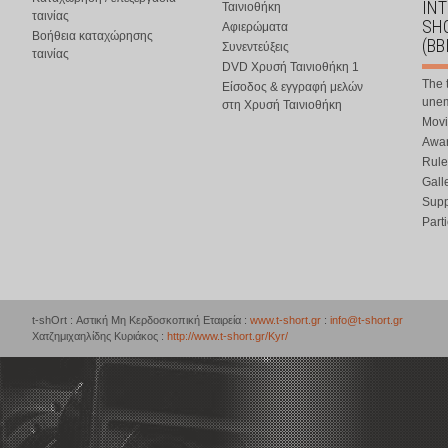
IN
Ταινιοθήκη
ταινίας
SHO
Αφιερώματα
Βοήθεια καταχώρησης
(BB
Συνεντεύξεις
ταινίας
DVD Χρυσή Ταινιοθήκη 1
The 
Είσοδος & εγγραφή μελών
une
στη Χρυσή Ταινιοθήκη
Movi
Awar
Rule
Gall
Supp
Part
t-shOrt : Αστική Μη Κερδοσκοπική Εταιρεία :
www.t-short.gr
:
info@t-short.gr
Χατζημιχαηλίδης Κυριάκος :
http://www.t-short.gr/Kyr/