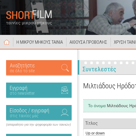
Η ΜΙΚΡΟΥ ΜΗΚΟΥΣ ΤΑΙΝΙΑ
ΑΙΘΟΥΣΑ ΠΡΟΒΟΛΗΣ
ΧΡΥΣΗ ΤΑΙΝ
Αναζητήστε
Συντελεστές
σε όλο το site
Μιλτιάδους Ηρόδο
Εγγραφή
στο newsletter
Το όνομα
Μιλτιάδους Ηρ
Είσοδος / εγγραφή
στις ταινίες μας
Τίτλος
(απαραίτητο για την ψηφοφορία των ταινιών)
Up or down