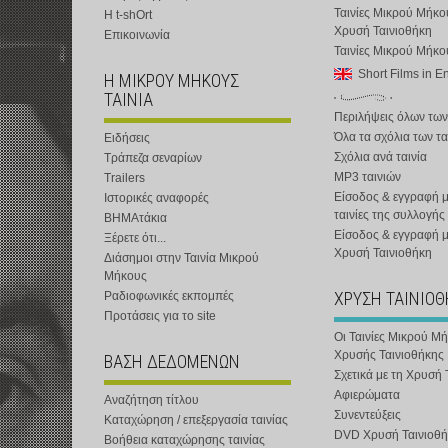
Ταινίες Μικρού Μήκο
Η t-shOrt
Χρυσή Ταινιοθήκη
Επικοινωνία
Ταινίες Μικρού Μήκ
Short Films in E
Η ΜΙΚΡΟΥ ΜΗΚΟΥΣ
ΤΑΙΝΙΑ
Περιλήψεις όλων των
Όλα τα σχόλια των τα
Ειδήσεις
Σχόλια ανά ταινία
Τράπεζα σεναρίων
MP3 ταινιών
Trailers
Είσοδος & εγγραφή μ
Ιστορικές αναφορές
ταινίες της συλλογής
ΒΗΜΑτάκια
Είσοδος & εγγραφή 
Ξέρετε ότι...
Χρυσή Ταινιοθήκη
Διάσημοι στην Ταινία Μικρού
Μήκους
ΧΡΥΣΗ ΤΑΙΝΙΟ
Ραδιοφωνικές εκπομπές
Προτάσεις για το site
Οι Ταινίες Μικρού Μ
Χρυσής Ταινιοθήκης
ΒΑΣΗ ΔΕΔΟΜΕΝΩΝ
Σχετικά με τη Χρυσή 
Αφιερώματα
Αναζήτηση τίτλου
Συνεντεύξεις
Καταχώρηση / επεξεργασία ταινίας
DVD Χρυσή Ταινιοθή
Βοήθεια καταχώρησης ταινίας