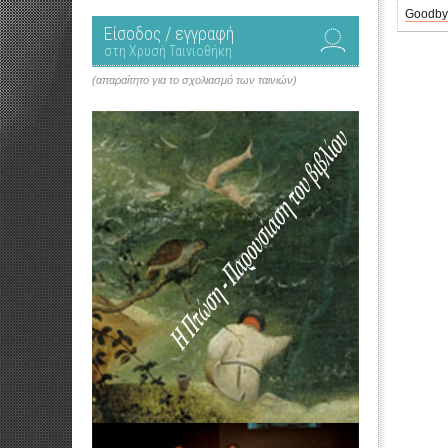
Goodby
Είσοδος / εγγραφή
στη Χρυσή Ταινιοθήκη
(απαραίτητο για το σχολιασμό των ταινιών)