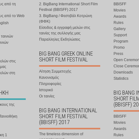
υς από τη
2. BigBang International Short Film
BBISFF
Festival (BBISFF) 2017
Movies
ους από το Web
3. BigBang / Φεστιβάλ Κοτρώνη
Awards
(ΦΦΚ)
Rules
nglish
Είσοδος & εγγραφή μελών στις
Gallery
ταινίες της συλλογής μας
Support
 ταινιών
Παραλληλες Εκδηλώσεις
Program
ινιών
Promo
BIG BANG GREEK ONLINE
Press
SHORT FILM FESTIVAL
Open Ceremo
ελών στις
Close Ceremo
 μας
Αίτηση Συμμετοχής
Downloads
μελών στη
Κανονισμός
Statistics
Πληροφορίες
Ιστορικό
ΘΗΚΗ
BIG BANG 
Οι ταινίες
SHORT FIL
(BBISFF) 2
ήκους της
BIG BANG INTERNATIONAL
SHORT FILM FESTIVAL
Ταινιοθήκη
BBISFF
(BBISFF) 2017
Movies
Awards
The timeless dimension of
κη 1
Rules