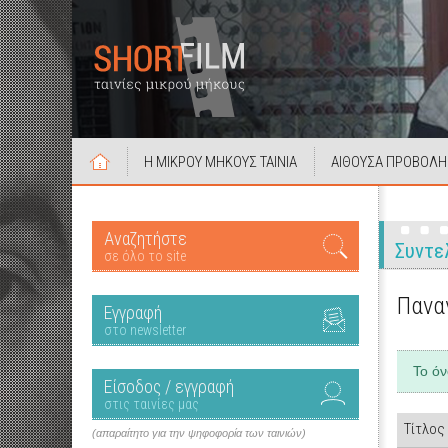
Η ΜΙΚΡΟΥ ΜΗΚΟΥΣ ΤΑΙΝΙΑ
ΑΙΘΟΥΣΑ ΠΡΟΒΟΛΗ
Αναζητήστε
Συντε
σε όλο το site
Πανα
Εγγραφή
στο newsletter
Το ό
Είσοδος / εγγραφή
στις ταινίες μας
Τίτλος
(απαραίτητο για την ψηφοφορία των ταινιών)