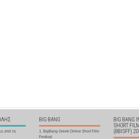
ΟΛΗΣ
BIG BANG
BIG BANG 
SHORT FIL
(BBISFF) 2
υς από τη
1. BigBang Greek Online Short Film
Festival