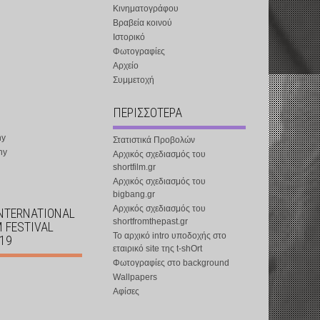
Κινηματογράφου
Βραβεία κοινού
Ιστορικό
Φωτογραφίες
Αρχείο
Συμμετοχή
ΠΕΡΙΣΣΟΤΕΡΑ
ny
Στατιστικά Προβολών
ny
Αρχικός σχεδιασμός του
shortfilm.gr
Αρχικός σχεδιασμός του
bigbang.gr
Αρχικός σχεδιασμός του
INTERNATIONAL
shortfromthepast.gr
M FESTIVAL
Το αρχικό intro υποδοχής στο
019
εταιρικό site της t-shOrt
Φωτογραφίες στο background
Wallpapers
Αφίσες