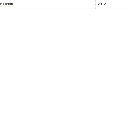
e Εlenin
2012