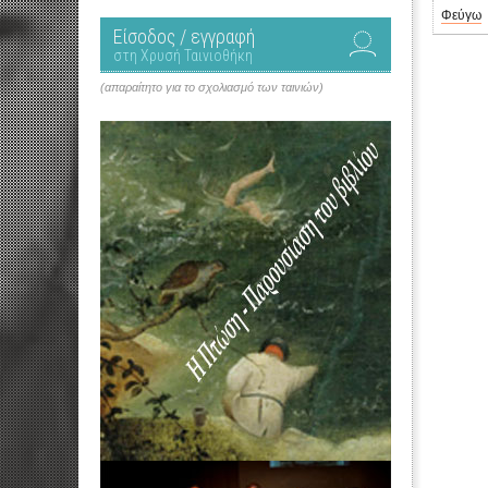
Φεύγω
Είσοδος / εγγραφή
στη Χρυσή Ταινιοθήκη
(απαραίτητο για το σχολιασμό των ταινιών)