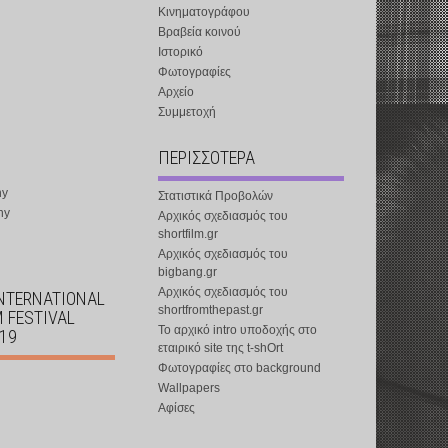
Κινηματογράφου
Βραβεία κοινού
Ιστορικό
Φωτογραφίες
Αρχείο
Συμμετοχή
ΠΕΡΙΣΣΟΤΕΡΑ
ny
Στατιστικά Προβολών
ny
Αρχικός σχεδιασμός του
shortfilm.gr
Αρχικός σχεδιασμός του
bigbang.gr
Αρχικός σχεδιασμός του
INTERNATIONAL
shortfromthepast.gr
M FESTIVAL
Το αρχικό intro υποδοχής στο
019
εταιρικό site της t-shOrt
Φωτογραφίες στο background
Wallpapers
Αφίσες