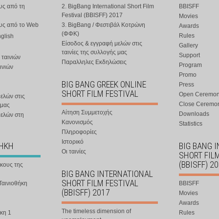
υς από τη
2. BigBang International Short Film
BBISFF
Festival (BBISFF) 2017
Movies
ους από το Web
3. BigBang / Φεστιβάλ Κοτρώνη
Awards
(ΦΦΚ)
Rules
nglish
Είσοδος & εγγραφή μελών στις
Gallery
ταινίες της συλλογής μας
Support
 ταινιών
Παραλληλες Εκδηλώσεις
Program
ινιών
Promo
BIG BANG GREEK ONLINE
Press
SHORT FILM FESTIVAL
Open Ceremo
ελών στις
Close Ceremo
 μας
Αίτηση Συμμετοχής
Downloads
μελών στη
Κανονισμός
Statistics
Πληροφορίες
Ιστορικό
ΘΗΚΗ
BIG BANG 
Οι ταινίες
SHORT FIL
(BBISFF) 2
ήκους της
BIG BANG INTERNATIONAL
SHORT FILM FESTIVAL
Ταινιοθήκη
BBISFF
(BBISFF) 2017
Movies
Awards
The timeless dimension of
κη 1
Rules