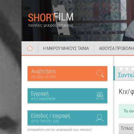
Η ΜΙΚΡΟΥ ΜΗΚΟΥΣ ΤΑΙΝΙΑ
ΑΙΘΟΥΣΑ ΠΡΟΒΟΛΗ
Αναζητήστε
Συντε
σε όλο το site
Κιν/
Εγγραφή
στο newsletter
Το ό
Είσοδος / εγγραφή
στις ταινίες μας
Τίτλος
(απαραίτητο για την ψηφοφορία των ταινιών)