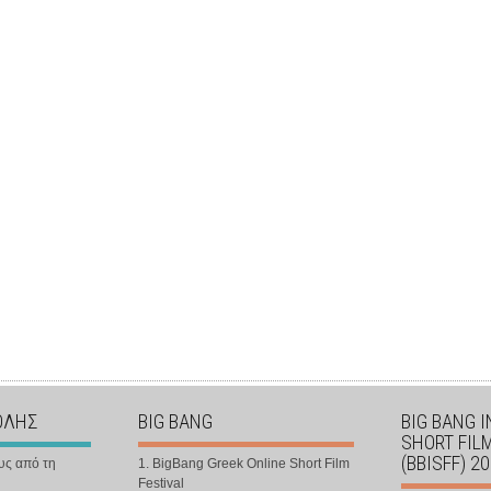
ΟΛΗΣ
BIG BANG
BIG BANG 
SHORT FIL
(BBISFF) 2
υς από τη
1. BigBang Greek Online Short Film
Festival