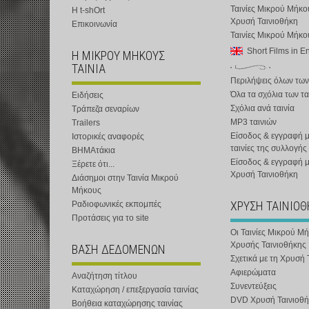
Ταινίες Μικρού Μήκο
Η t-shOrt
Χρυσή Ταινιοθήκη
Επικοινωνία
Ταινίες Μικρού Μήκ
Short Films in E
Η ΜΙΚΡΟΥ ΜΗΚΟΥΣ
ΤΑΙΝΙΑ
Περιλήψεις όλων των
Όλα τα σχόλια των τα
Ειδήσεις
Σχόλια ανά ταινία
Τράπεζα σεναρίων
MP3 ταινιών
Trailers
Είσοδος & εγγραφή μ
Ιστορικές αναφορές
ταινίες της συλλογής
ΒΗΜΑτάκια
Είσοδος & εγγραφή 
Ξέρετε ότι...
Χρυσή Ταινιοθήκη
Διάσημοι στην Ταινία Μικρού
Μήκους
ΧΡΥΣΗ ΤΑΙΝΙΟ
Ραδιοφωνικές εκπομπές
Προτάσεις για το site
Οι Ταινίες Μικρού Μ
Χρυσής Ταινιοθήκης
ΒΑΣΗ ΔΕΔΟΜΕΝΩΝ
Σχετικά με τη Χρυσή 
Αφιερώματα
Αναζήτηση τίτλου
Συνεντεύξεις
Καταχώρηση / επεξεργασία ταινίας
DVD Χρυσή Ταινιοθή
Βοήθεια καταχώρησης ταινίας