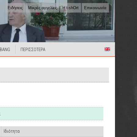
Ειδήσεις
Μικρές αγγελίες
Η t-shOrt
Επικοινωνία
 BANG
ΠΕΡΙΣΣΟΤΕΡΑ
ς
Ιδιότητα