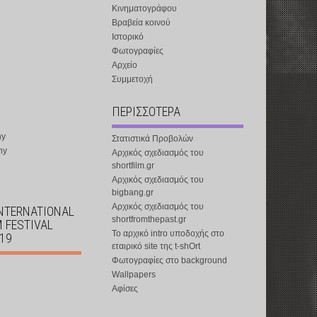
Κινηματογράφου
Βραβεία κοινού
Ιστορικό
Φωτογραφίες
Αρχείο
Συμμετοχή
ΠΕΡΙΣΣΟΤΕΡΑ
ny
Στατιστικά Προβολών
ny
Αρχικός σχεδιασμός του
shortfilm.gr
Αρχικός σχεδιασμός του
bigbang.gr
Αρχικός σχεδιασμός του
INTERNATIONAL
shortfromthepast.gr
M FESTIVAL
Το αρχικό intro υποδοχής στο
019
εταιρικό site της t-shOrt
Φωτογραφίες στο background
Wallpapers
Αφίσες