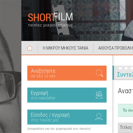
Η ΜΙΚΡΟΥ ΜΗΚΟΥΣ ΤΑΙΝΙΑ
ΑΙΘΟΥΣΑ ΠΡΟΒΟΛΗ
Αναζητήστε
Συντε
σε όλο το site
Ανασ
Εγγραφή
στο newsletter
Το ό
Είσοδος / εγγραφή
στις ταινίες μας
Τίτλος
(απαραίτητο για την ψηφοφορία των ταινιών)