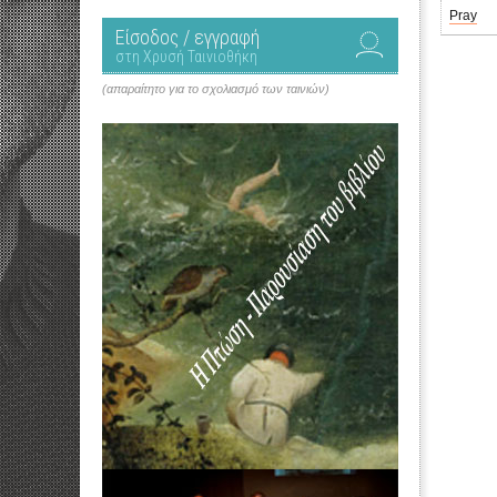
Pray
Είσοδος / εγγραφή
στη Χρυσή Ταινιοθήκη
(απαραίτητο για το σχολιασμό των ταινιών)