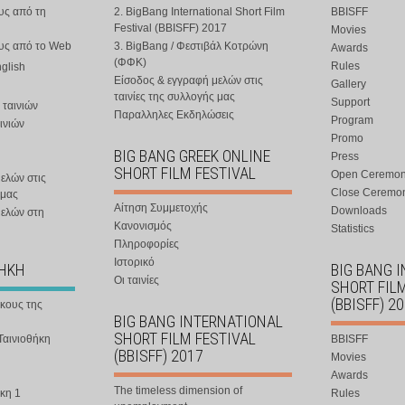
υς από τη
2. BigBang International Short Film
BBISFF
Festival (BBISFF) 2017
Movies
ους από το Web
3. BigBang / Φεστιβάλ Κοτρώνη
Awards
(ΦΦΚ)
Rules
nglish
Είσοδος & εγγραφή μελών στις
Gallery
ταινίες της συλλογής μας
Support
 ταινιών
Παραλληλες Εκδηλώσεις
Program
ινιών
Promo
BIG BANG GREEK ONLINE
Press
SHORT FILM FESTIVAL
Open Ceremo
ελών στις
Close Ceremo
 μας
Αίτηση Συμμετοχής
Downloads
μελών στη
Κανονισμός
Statistics
Πληροφορίες
Ιστορικό
ΘΗΚΗ
BIG BANG 
Οι ταινίες
SHORT FIL
(BBISFF) 2
ήκους της
BIG BANG INTERNATIONAL
SHORT FILM FESTIVAL
Ταινιοθήκη
BBISFF
(BBISFF) 2017
Movies
Awards
The timeless dimension of
κη 1
Rules