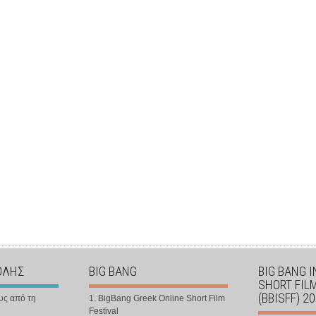
ΟΛΗΣ
BIG BANG
BIG BANG 
SHORT FIL
(BBISFF) 2
υς από τη
1. BigBang Greek Online Short Film
Festival