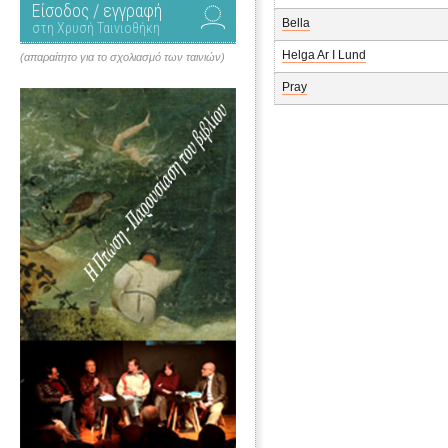
Είσοδος / εγγραφή
Bella
στη Χρυσή Ταινιοθήκη
Helga Ar I Lund
(απαραίτητο για το σχολιασμό των ταινιών)
Pray