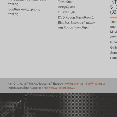
IN
Ταινιοθήκη
ταινίας
SHO
Αφιερώματα
Βοήθεια καταχώρησης
(BB
Συνεντεύξεις
ταινίας
DVD Χρυσή Ταινιοθήκη 1
The 
Είσοδος & εγγραφή μελών
une
στη Χρυσή Ταινιοθήκη
Movi
Awar
Rule
Gall
Supp
Part
t-shOrt : Αστική Μη Κερδοσκοπική Εταιρεία :
www.t-short.gr
:
info@t-short.gr
Χατζημιχαηλίδης Κυριάκος :
http://www.t-short.gr/Kyr/