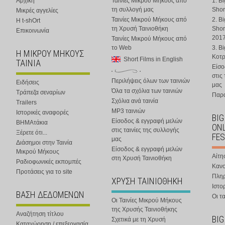
Αρχική
Ταινίες Μικρού Μήκους από
1. B
τη συλλογή μας
Shor
Μικρές αγγελίες
Ταινίες Μικρού Μήκους από
2. B
Η t-shOrt
τη Χρυσή Ταινιοθήκη
Shor
Επικοινωνία
201
Ταινίες Μικρού Μήκους από
το Web
3. B
Η ΜΙΚΡΟΥ ΜΗΚΟΥΣ
Κοτ
Short Films in English
ΤΑΙΝΙΑ
Είσο
στις
Περιλήψεις όλων των ταινιών
Ειδήσεις
μας
Όλα τα σχόλια των ταινιών
Τράπεζα σεναρίων
Παρα
Σχόλια ανά ταινία
Trailers
MP3 ταινιών
Ιστορικές αναφορές
BIG
Είσοδος & εγγραφή μελών
ΒΗΜΑτάκια
ONL
στις ταινίες της συλλογής
Ξέρετε ότι...
FES
μας
Διάσημοι στην Ταινία
Είσοδος & εγγραφή μελών
Μικρού Μήκους
Αίτη
στη Χρυσή Ταινιοθήκη
Ραδιοφωνικές εκπομπές
Κανο
Προτάσεις για το site
Πλη
ΧΡΥΣΗ ΤΑΙΝΙΟΘΗΚΗ
Ιστο
ΒΑΣΗ ΔΕΔΟΜΕΝΩΝ
Οι τα
Οι Ταινίες Μικρού Μήκους
της Χρυσής Ταινιοθήκης
Αναζήτηση τίτλου
BIG
Σχετικά με τη Χρυσή
Καταχώρηση / επεξεργασία