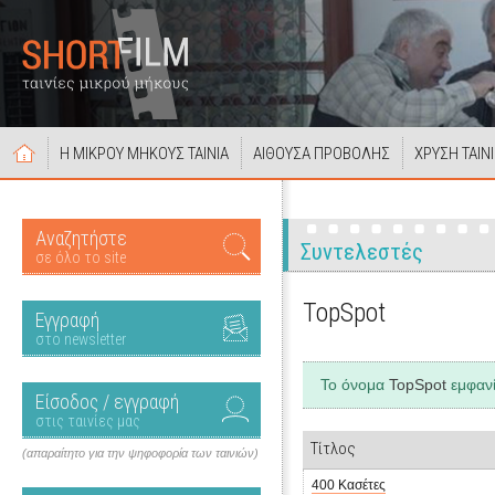
Η ΜΙΚΡΟΥ ΜΗΚΟΥΣ ΤΑΙΝΙΑ
ΑΙΘΟΥΣΑ ΠΡΟΒΟΛΗΣ
ΧΡΥΣΗ ΤΑΙΝ
Αναζητήστε
Συντελεστές
σε όλο το site
TopSpot
Εγγραφή
στο newsletter
Το όνομα
TopSpot
εμφανί
Είσοδος / εγγραφή
στις ταινίες μας
Τίτλος
(απαραίτητο για την ψηφοφορία των ταινιών)
400 Κασέτες