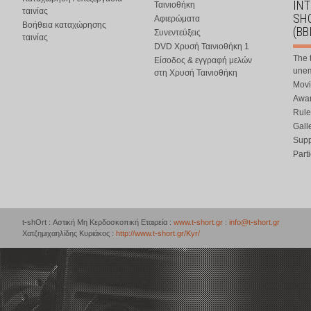
IN
Ταινιοθήκη
ταινίας
SHO
Αφιερώματα
Βοήθεια καταχώρησης
(BB
Συνεντεύξεις
ταινίας
DVD Χρυσή Ταινιοθήκη 1
The 
Είσοδος & εγγραφή μελών
une
στη Χρυσή Ταινιοθήκη
Movi
Awar
Rule
Gall
Supp
Part
t-shOrt : Αστική Μη Κερδοσκοπική Εταιρεία :
www.t-short.gr
:
info@t-short.gr
Χατζημιχαηλίδης Κυριάκος :
http://www.t-short.gr/Kyr/