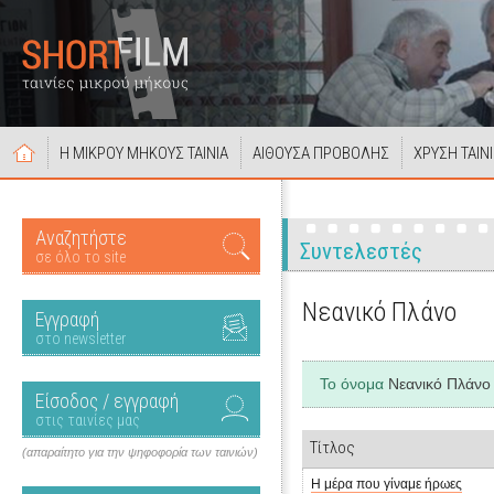
Η ΜΙΚΡΟΥ ΜΗΚΟΥΣ ΤΑΙΝΙΑ
ΑΙΘΟΥΣΑ ΠΡΟΒΟΛΗΣ
ΧΡΥΣΗ ΤΑΙΝ
Αναζητήστε
Συντελεστές
σε όλο το site
Νεανικό Πλάνο
Εγγραφή
στο newsletter
Το όνομα
Νεανικό Πλάν
Είσοδος / εγγραφή
στις ταινίες μας
Τίτλος
(απαραίτητο για την ψηφοφορία των ταινιών)
Η μέρα που γίναμε ήρωες