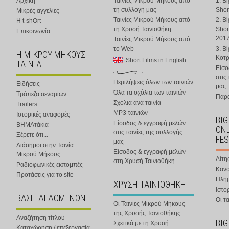
Αρχική
Ταινίες Μικρού Μήκους από
1. B
τη συλλογή μας
Shor
Μικρές αγγελίες
Ταινίες Μικρού Μήκους από
2. B
Η t-shOrt
τη Χρυσή Ταινιοθήκη
Shor
Επικοινωνία
201
Ταινίες Μικρού Μήκους από
το Web
3. B
Η ΜΙΚΡΟΥ ΜΗΚΟΥΣ
Κοτ
Short Films in English
ΤΑΙΝΙΑ
Είσο
στις
Περιλήψεις όλων των ταινιών
Ειδήσεις
μας
Όλα τα σχόλια των ταινιών
Τράπεζα σεναρίων
Παρα
Σχόλια ανά ταινία
Trailers
MP3 ταινιών
Ιστορικές αναφορές
BIG
Είσοδος & εγγραφή μελών
ΒΗΜΑτάκια
ONL
στις ταινίες της συλλογής
Ξέρετε ότι...
FES
μας
Διάσημοι στην Ταινία
Είσοδος & εγγραφή μελών
Μικρού Μήκους
Αίτη
στη Χρυσή Ταινιοθήκη
Ραδιοφωνικές εκπομπές
Κανο
Προτάσεις για το site
Πλη
ΧΡΥΣΗ ΤΑΙΝΙΟΘΗΚΗ
Ιστο
ΒΑΣΗ ΔΕΔΟΜΕΝΩΝ
Οι τα
Οι Ταινίες Μικρού Μήκους
της Χρυσής Ταινιοθήκης
Αναζήτηση τίτλου
BIG
Σχετικά με τη Χρυσή
Καταχώρηση / επεξεργασία