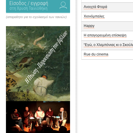
Είσοδος / εγγραφή
Ανοιχτά Φτερά
στη Χρυσή Ταινιοθήκη
Χιονόμπαλες
(απαραίτητο για το σχολιασμό των ταινιών)
Happy
Η απαγορευμένη επίσκεψη
“Εγώ, ο Χλεμπόνιας κι ο Σκούλ
Rue du cinema