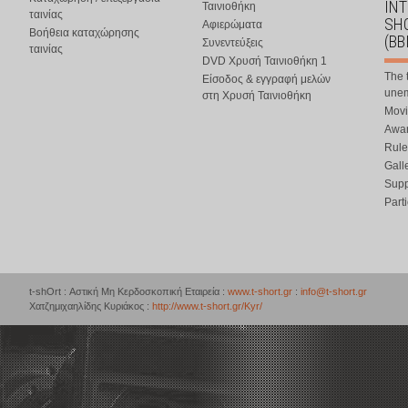
IN
Ταινιοθήκη
ταινίας
SHO
Αφιερώματα
Βοήθεια καταχώρησης
(BB
Συνεντεύξεις
ταινίας
DVD Χρυσή Ταινιοθήκη 1
The 
Είσοδος & εγγραφή μελών
une
στη Χρυσή Ταινιοθήκη
Movi
Awar
Rule
Gall
Supp
Part
t-shOrt : Αστική Μη Κερδοσκοπική Εταιρεία :
www.t-short.gr
:
info@t-short.gr
Χατζημιχαηλίδης Κυριάκος :
http://www.t-short.gr/Kyr/