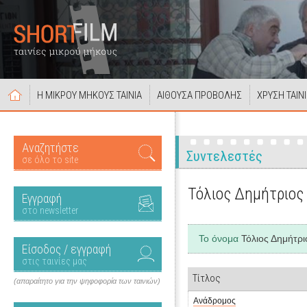
Η ΜΙΚΡΟΥ ΜΗΚΟΥΣ ΤΑΙΝΙΑ
ΑΙΘΟΥΣΑ ΠΡΟΒΟΛΗΣ
ΧΡΥΣΗ ΤΑΙΝ
Αναζητήστε
Συντελεστές
σε όλο το site
Τόλιος Δημήτριος
Εγγραφή
στο newsletter
Το όνομα
Τόλιος Δημήτρι
Είσοδος / εγγραφή
στις ταινίες μας
Τίτλος
(απαραίτητο για την ψηφοφορία των ταινιών)
Ανάδρομος