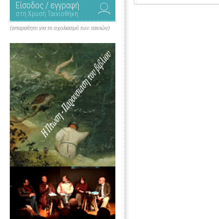
Είσοδος / εγγραφή
στη Χρυσή Ταινιοθήκη
(απαραίτητο για το σχολιασμό των ταινιών)