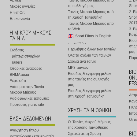
Αρχική
Ταινίες Μικρού Μήκους από
1. B
τη συλλογή μας
Shor
Μικρές αγγελίες
Ταινίες Μικρού Μήκους από
2. B
Η t-shOrt
τη Χρυσή Ταινιοθήκη
Shor
Επικοινωνία
201
Ταινίες Μικρού Μήκους από
το Web
3. B
Η ΜΙΚΡΟΥ ΜΗΚΟΥΣ
Κοτ
Short Films in English
ΤΑΙΝΙΑ
Είσο
στις
Περιλήψεις όλων των ταινιών
Ειδήσεις
μας
Όλα τα σχόλια των ταινιών
Τράπεζα σεναρίων
Παρα
Σχόλια ανά ταινία
Trailers
MP3 ταινιών
Ιστορικές αναφορές
BIG
Είσοδος & εγγραφή μελών
ΒΗΜΑτάκια
ONL
στις ταινίες της συλλογής
Ξέρετε ότι...
FES
μας
Διάσημοι στην Ταινία
Είσοδος & εγγραφή μελών
Μικρού Μήκους
Αίτη
στη Χρυσή Ταινιοθήκη
Ραδιοφωνικές εκπομπές
Κανο
Προτάσεις για το site
Πλη
ΧΡΥΣΗ ΤΑΙΝΙΟΘΗΚΗ
Ιστο
ΒΑΣΗ ΔΕΔΟΜΕΝΩΝ
Οι τα
Οι Ταινίες Μικρού Μήκους
της Χρυσής Ταινιοθήκης
Αναζήτηση τίτλου
BIG
Σχετικά με τη Χρυσή
Καταχώρηση / επεξεργασία