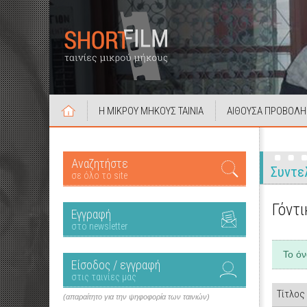
Η ΜΙΚΡΟΥ ΜΗΚΟΥΣ ΤΑΙΝΙΑ
ΑΙΘΟΥΣΑ ΠΡΟΒΟΛΗ
Αναζητήστε
Συντε
σε όλο το site
Γόντι
Εγγραφή
στο newsletter
Το ό
Είσοδος / εγγραφή
στις ταινίες μας
Τίτλος
(απαραίτητο για την ψηφοφορία των ταινιών)