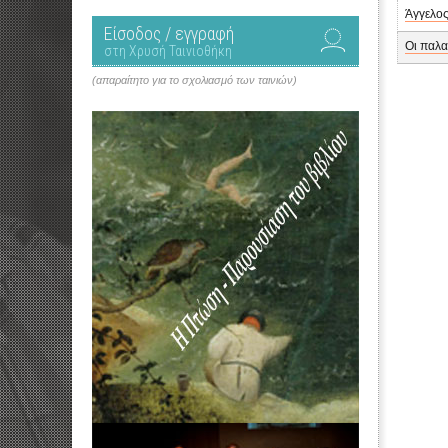
Άγγελο
Είσοδος / εγγραφή
Οι παλα
στη Χρυσή Ταινιοθήκη
(απαραίτητο για το σχολιασμό των ταινιών)