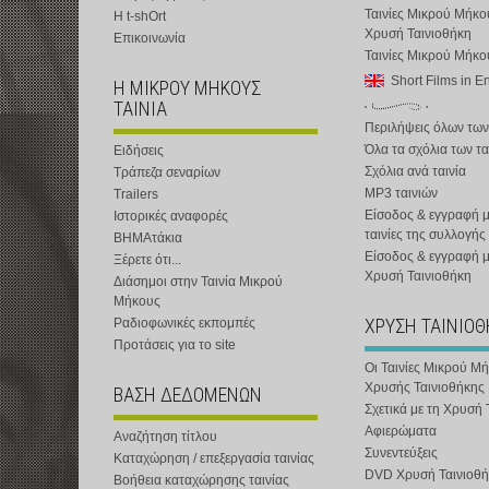
Ταινίες Μικρού Μήκο
Η t-shOrt
Χρυσή Ταινιοθήκη
Επικοινωνία
Ταινίες Μικρού Μήκ
Short Films in E
Η ΜΙΚΡΟΥ ΜΗΚΟΥΣ
ΤΑΙΝΙΑ
Περιλήψεις όλων των
Όλα τα σχόλια των τα
Ειδήσεις
Σχόλια ανά ταινία
Τράπεζα σεναρίων
MP3 ταινιών
Trailers
Είσοδος & εγγραφή μ
Ιστορικές αναφορές
ταινίες της συλλογής
ΒΗΜΑτάκια
Είσοδος & εγγραφή 
Ξέρετε ότι...
Χρυσή Ταινιοθήκη
Διάσημοι στην Ταινία Μικρού
Μήκους
ΧΡΥΣΗ ΤΑΙΝΙΟ
Ραδιοφωνικές εκπομπές
Προτάσεις για το site
Οι Ταινίες Μικρού Μ
Χρυσής Ταινιοθήκης
ΒΑΣΗ ΔΕΔΟΜΕΝΩΝ
Σχετικά με τη Χρυσή 
Αφιερώματα
Αναζήτηση τίτλου
Συνεντεύξεις
Καταχώρηση / επεξεργασία ταινίας
DVD Χρυσή Ταινιοθή
Βοήθεια καταχώρησης ταινίας