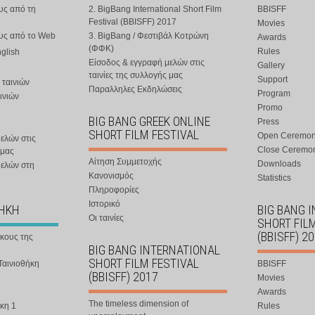
υς από τη
2. BigBang International Short Film
BBISFF
Festival (BBISFF) 2017
Movies
ους από το Web
3. BigBang / Φεστιβάλ Κοτρώνη
Awards
(ΦΦΚ)
Rules
nglish
Είσοδος & εγγραφή μελών στις
Gallery
ταινίες της συλλογής μας
Support
 ταινιών
Παραλληλες Εκδηλώσεις
Program
ινιών
Promo
BIG BANG GREEK ONLINE
Press
SHORT FILM FESTIVAL
Open Ceremo
ελών στις
Close Ceremo
 μας
Αίτηση Συμμετοχής
Downloads
μελών στη
Κανονισμός
Statistics
Πληροφορίες
Ιστορικό
ΘΗΚΗ
BIG BANG 
Οι ταινίες
SHORT FIL
(BBISFF) 2
ήκους της
BIG BANG INTERNATIONAL
SHORT FILM FESTIVAL
Ταινιοθήκη
BBISFF
(BBISFF) 2017
Movies
Awards
The timeless dimension of
κη 1
Rules