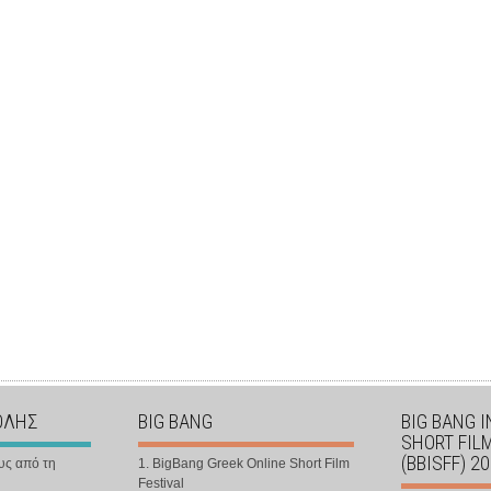
ΟΛΗΣ
BIG BANG
BIG BANG 
SHORT FIL
(BBISFF) 2
υς από τη
1. BigBang Greek Online Short Film
Festival