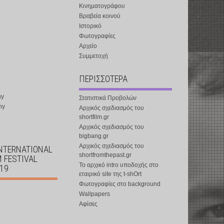
Κινηματογράφου
Βραβεία κοινού
Ιστορικό
Φωτογραφίες
Αρχείο
Συμμετοχή
ΠΕΡΙΣΣΟΤΕΡΑ
ny
Στατιστικά Προβολών
ny
Αρχικός σχεδιασμός του
shortfilm.gr
Αρχικός σχεδιασμός του
bigbang.gr
Αρχικός σχεδιασμός του
INTERNATIONAL
shortfromthepast.gr
M FESTIVAL
Το αρχικό intro υποδοχής στο
019
εταιρικό site της t-shOrt
Φωτογραφίες στο background
Wallpapers
Αφίσες