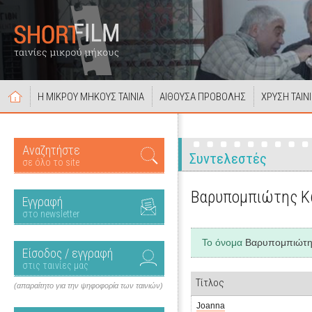
Η ΜΙΚΡΟΥ ΜΗΚΟΥΣ ΤΑΙΝΙΑ
ΑΙΘΟΥΣΑ ΠΡΟΒΟΛΗΣ
ΧΡΥΣΗ ΤΑΙΝ
Αναζητήστε
Συντελεστές
σε όλο το site
Βαρυπομπιώτης 
Εγγραφή
στο newsletter
Το όνομα
Βαρυπομπιώτη
Είσοδος / εγγραφή
στις ταινίες μας
Τίτλος
(απαραίτητο για την ψηφοφορία των ταινιών)
Joanna