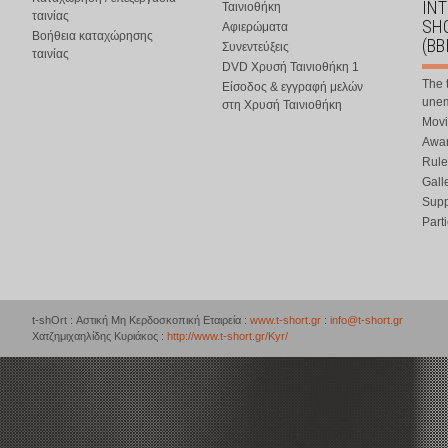
IN
Ταινιοθήκη
ταινίας
SHO
Αφιερώματα
Βοήθεια καταχώρησης
(BB
Συνεντεύξεις
ταινίας
DVD Χρυσή Ταινιοθήκη 1
The 
Είσοδος & εγγραφή μελών
une
στη Χρυσή Ταινιοθήκη
Movi
Awar
Rule
Gall
Supp
Part
t-shOrt : Αστική Μη Κερδοσκοπική Εταιρεία :
www.t-short.gr
:
info@t-short.gr
Χατζημιχαηλίδης Κυριάκος :
http://www.t-short.gr/Kyr/