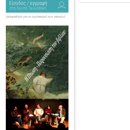
Είσοδος / εγγραφή
στη Χρυσή Ταινιοθήκη
(απαραίτητο για το σχολιασμό των ταινιών)