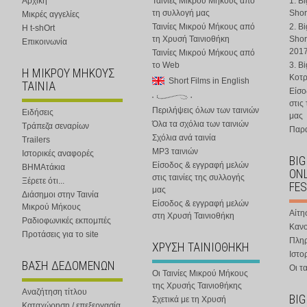
Αρχική
Ταινίες Μικρού Μήκους από
1. B
τη συλλογή μας
Shor
Μικρές αγγελίες
Ταινίες Μικρού Μήκους από
2. B
Η t-shOrt
τη Χρυσή Ταινιοθήκη
Shor
Επικοινωνία
201
Ταινίες Μικρού Μήκους από
το Web
3. B
Η ΜΙΚΡΟΥ ΜΗΚΟΥΣ
Κοτ
Short Films in English
ΤΑΙΝΙΑ
Είσο
στις
Περιλήψεις όλων των ταινιών
Ειδήσεις
μας
Όλα τα σχόλια των ταινιών
Τράπεζα σεναρίων
Παρα
Σχόλια ανά ταινία
Trailers
MP3 ταινιών
Ιστορικές αναφορές
BIG
Είσοδος & εγγραφή μελών
ΒΗΜΑτάκια
ONL
στις ταινίες της συλλογής
Ξέρετε ότι...
FES
μας
Διάσημοι στην Ταινία
Είσοδος & εγγραφή μελών
Μικρού Μήκους
Αίτη
στη Χρυσή Ταινιοθήκη
Ραδιοφωνικές εκπομπές
Κανο
Προτάσεις για το site
Πλη
ΧΡΥΣΗ ΤΑΙΝΙΟΘΗΚΗ
Ιστο
ΒΑΣΗ ΔΕΔΟΜΕΝΩΝ
Οι τα
Οι Ταινίες Μικρού Μήκους
της Χρυσής Ταινιοθήκης
Αναζήτηση τίτλου
BIG
Σχετικά με τη Χρυσή
Καταχώρηση / επεξεργασία