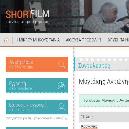
Η ΜΙΚΡΟΥ ΜΗΚΟΥΣ ΤΑΙΝΙΑ
ΑΙΘΟΥΣΑ ΠΡΟΒΟΛΗΣ
ΧΡΥΣΗ ΤΑΙΝ
Αναζητήστε
Συντελεστές
σε όλο το site
Μυγιάκης Αντώνη
Εγγραφή
στο newsletter
Το όνομα
Μυγιάκης Αντώ
Είσοδος / εγγραφή
στις ταινίες μας
Τίτλος
(απαραίτητο για την ψηφοφορία των ταινιών)
Κασκανίκα