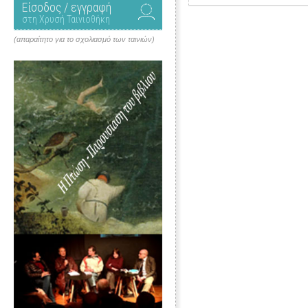
Είσοδος / εγγραφή
στη Χρυσή Ταινιοθήκη
(απαραίτητο για το σχολιασμό των ταινιών)