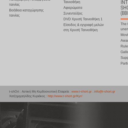
IN
Ταινιοθήκη
ταινίας
SHO
Αφιερώματα
Βοήθεια καταχώρησης
(BB
Συνεντεύξεις
ταινίας
DVD Χρυσή Ταινιοθήκη 1
The 
Είσοδος & εγγραφή μελών
une
στη Χρυσή Ταινιοθήκη
Movi
Awar
Rule
Gall
Supp
Part
t-shOrt : Αστική Μη Κερδοσκοπική Εταιρεία :
www.t-short.gr
:
info@t-short.gr
Χατζημιχαηλίδης Κυριάκος :
http://www.t-short.gr/Kyr/