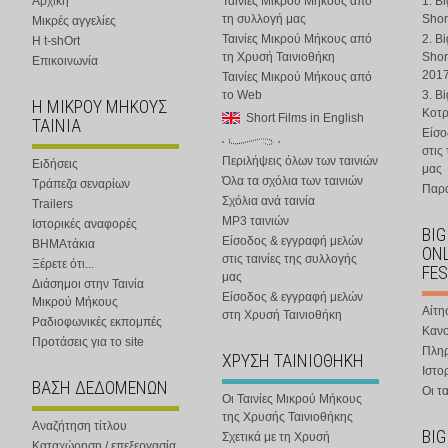
Αρχική
Ταινίες Μικρού Μήκους από
1. B
τη συλλογή μας
Shor
Μικρές αγγελίες
Ταινίες Μικρού Μήκους από
2. B
Η t-shOrt
τη Χρυσή Ταινιοθήκη
Shor
Επικοινωνία
201
Ταινίες Μικρού Μήκους από
το Web
3. B
Η ΜΙΚΡΟΥ ΜΗΚΟΥΣ
Κοτ
Short Films in English
ΤΑΙΝΙΑ
Είσο
στις
Περιλήψεις όλων των ταινιών
Ειδήσεις
μας
Όλα τα σχόλια των ταινιών
Τράπεζα σεναρίων
Παρα
Σχόλια ανά ταινία
Trailers
MP3 ταινιών
Ιστορικές αναφορές
BIG
Είσοδος & εγγραφή μελών
ΒΗΜΑτάκια
ONL
στις ταινίες της συλλογής
Ξέρετε ότι...
FES
μας
Διάσημοι στην Ταινία
Είσοδος & εγγραφή μελών
Μικρού Μήκους
Αίτη
στη Χρυσή Ταινιοθήκη
Ραδιοφωνικές εκπομπές
Κανο
Προτάσεις για το site
Πλη
ΧΡΥΣΗ ΤΑΙΝΙΟΘΗΚΗ
Ιστο
ΒΑΣΗ ΔΕΔΟΜΕΝΩΝ
Οι τα
Οι Ταινίες Μικρού Μήκους
της Χρυσής Ταινιοθήκης
Αναζήτηση τίτλου
BIG
Σχετικά με τη Χρυσή
Καταχώρηση / επεξεργασία