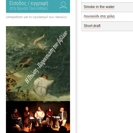
Είσοδος / εγγραφή
Smoke in the water
στη Χρυσή Ταινιοθήκη
Λουλούδι στα χείλη
(απαραίτητο για το σχολιασμό των ταινιών)
Short draft