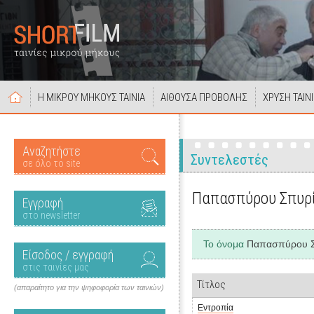
Η ΜΙΚΡΟΥ ΜΗΚΟΥΣ ΤΑΙΝΙΑ
ΑΙΘΟΥΣΑ ΠΡΟΒΟΛΗΣ
ΧΡΥΣΗ ΤΑΙΝ
Αναζητήστε
Συντελεστές
σε όλο το site
Παπασπύρου Σπυρ
Εγγραφή
στο newsletter
Το όνομα
Παπασπύρου 
Είσοδος / εγγραφή
στις ταινίες μας
Τίτλος
(απαραίτητο για την ψηφοφορία των ταινιών)
Εντροπία