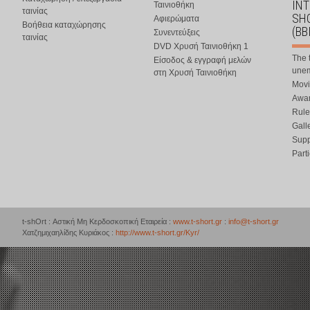
IN
Ταινιοθήκη
ταινίας
SHO
Αφιερώματα
Βοήθεια καταχώρησης
(BB
Συνεντεύξεις
ταινίας
DVD Χρυσή Ταινιοθήκη 1
The 
Είσοδος & εγγραφή μελών
une
στη Χρυσή Ταινιοθήκη
Movi
Awar
Rule
Gall
Supp
Part
t-shOrt : Αστική Μη Κερδοσκοπική Εταιρεία :
www.t-short.gr
:
info@t-short.gr
Χατζημιχαηλίδης Κυριάκος :
http://www.t-short.gr/Kyr/