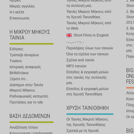
Αρχική
Ταινίες Μικρού Μήκους από
1. B
τη συλλογή μας
Shor
Μικρές αγγελίες
Ταινίες Μικρού Μήκους από
2. B
Η t-shOrt
τη Χρυσή Ταινιοθήκη
Shor
Επικοινωνία
201
Ταινίες Μικρού Μήκους από
το Web
3. B
Η ΜΙΚΡΟΥ ΜΗΚΟΥΣ
Κοτ
Short Films in English
ΤΑΙΝΙΑ
Είσο
στις
Περιλήψεις όλων των ταινιών
Ειδήσεις
μας
Όλα τα σχόλια των ταινιών
Τράπεζα σεναρίων
Παρα
Σχόλια ανά ταινία
Trailers
MP3 ταινιών
Ιστορικές αναφορές
BIG
Είσοδος & εγγραφή μελών
ΒΗΜΑτάκια
ONL
στις ταινίες της συλλογής
Ξέρετε ότι...
FES
μας
Διάσημοι στην Ταινία
Είσοδος & εγγραφή μελών
Μικρού Μήκους
Αίτη
στη Χρυσή Ταινιοθήκη
Ραδιοφωνικές εκπομπές
Κανο
Προτάσεις για το site
Πλη
ΧΡΥΣΗ ΤΑΙΝΙΟΘΗΚΗ
Ιστο
ΒΑΣΗ ΔΕΔΟΜΕΝΩΝ
Οι τα
Οι Ταινίες Μικρού Μήκους
της Χρυσής Ταινιοθήκης
Αναζήτηση τίτλου
BIG
Σχετικά με τη Χρυσή
Καταχώρηση / επεξεργασία