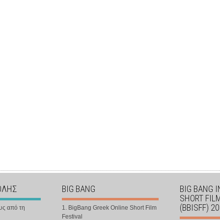
ΟΛΗΣ
BIG BANG
BIG BANG 
SHORT FIL
(BBISFF) 2
υς από τη
1. BigBang Greek Online Short Film
Festival