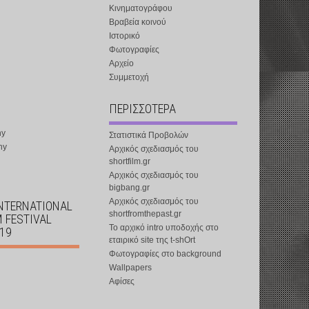
Κινηματογράφου
Βραβεία κοινού
Ιστορικό
Φωτογραφίες
Αρχείο
Συμμετοχή
ΠΕΡΙΣΣΟΤΕΡΑ
ny
Στατιστικά Προβολών
ny
Αρχικός σχεδιασμός του
shortfilm.gr
Αρχικός σχεδιασμός του
bigbang.gr
Αρχικός σχεδιασμός του
INTERNATIONAL
shortfromthepast.gr
M FESTIVAL
Το αρχικό intro υποδοχής στο
019
εταιρικό site της t-shOrt
Φωτογραφίες στο background
Wallpapers
Αφίσες