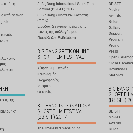
υς από τη
2. BigBang International Short Film
BBISFF
Festival (BBISFF) 2017
Movies
ους από το Web
3. BigBang / Φεστιβάλ Κοτρώνη
Awards
(ΦΦΚ)
Rules
nglish
Είσοδος & εγγραφή μελών στις
Gallery
ταινίες της συλλογής μας
Support
 ταινιών
Παραλληλες Εκδηλώσεις
Program
ινιών
Promo
BIG BANG GREEK ONLINE
Press
SHORT FILM FESTIVAL
Open Ceremo
ελών στις
Close Ceremo
 μας
Αίτηση Συμμετοχής
Downloads
μελών στη
Κανονισμός
Statistics
Πληροφορίες
Ιστορικό
ΘΗΚΗ
BIG BANG 
Οι ταινίες
SHORT FIL
(BBISFF) 2
ήκους της
BIG BANG INTERNATIONAL
SHORT FILM FESTIVAL
Ταινιοθήκη
BBISFF
(BBISFF) 2017
Movies
Awards
The timeless dimension of
κη 1
Rules