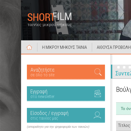
Η ΜΙΚΡΟΥ ΜΗΚΟΥΣ ΤΑΙΝΙΑ
ΑΙΘΟΥΣΑ ΠΡΟΒΟΛΗ
Αναζητήστε
Συντε
σε όλο το site
Βούλ
Εγγραφή
στο newsletter
Το ό
Είσοδος / εγγραφή
στις ταινίες μας
Τίτλος
(απαραίτητο για την ψηφοφορία των ταινιών)