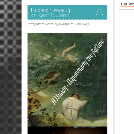
Cat_Ato
Είσοδος / εγγραφή
στη Χρυσή Ταινιοθήκη
(απαραίτητο για το σχολιασμό των ταινιών)