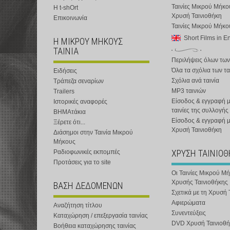
Ταινίες Μικρού Μήκο
Η t-shOrt
Χρυσή Ταινιοθήκη
Επικοινωνία
Ταινίες Μικρού Μήκ
Short Films in E
Η ΜΙΚΡΟΥ ΜΗΚΟΥΣ
ΤΑΙΝΙΑ
Περιλήψεις όλων των
Όλα τα σχόλια των τα
Ειδήσεις
Σχόλια ανά ταινία
Τράπεζα σεναρίων
MP3 ταινιών
Trailers
Είσοδος & εγγραφή μ
Ιστορικές αναφορές
ταινίες της συλλογής
ΒΗΜΑτάκια
Είσοδος & εγγραφή 
Ξέρετε ότι...
Χρυσή Ταινιοθήκη
Διάσημοι στην Ταινία Μικρού
Μήκους
ΧΡΥΣΗ ΤΑΙΝΙΟ
Ραδιοφωνικές εκπομπές
Προτάσεις για το site
Οι Ταινίες Μικρού Μ
Χρυσής Ταινιοθήκης
ΒΑΣΗ ΔΕΔΟΜΕΝΩΝ
Σχετικά με τη Χρυσή 
Αφιερώματα
Αναζήτηση τίτλου
Συνεντεύξεις
Καταχώρηση / επεξεργασία ταινίας
DVD Χρυσή Ταινιοθή
Βοήθεια καταχώρησης ταινίας