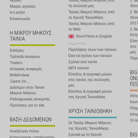
Αρχική
Ταινίες Μικρού Μήκους από
1. B
τη συλλογή μας
Shor
Μικρές αγγελίες
Ταινίες Μικρού Μήκους από
2. B
Η t-shOrt
τη Χρυσή Ταινιοθήκη
Shor
Επικοινωνία
201
Ταινίες Μικρού Μήκους από
το Web
3. B
Η ΜΙΚΡΟΥ ΜΗΚΟΥΣ
Κοτ
Short Films in English
ΤΑΙΝΙΑ
Είσο
στις
Περιλήψεις όλων των ταινιών
Ειδήσεις
μας
Όλα τα σχόλια των ταινιών
Τράπεζα σεναρίων
Παρα
Σχόλια ανά ταινία
Trailers
MP3 ταινιών
Ιστορικές αναφορές
BIG
Είσοδος & εγγραφή μελών
ΒΗΜΑτάκια
ONL
στις ταινίες της συλλογής
Ξέρετε ότι...
FES
μας
Διάσημοι στην Ταινία
Είσοδος & εγγραφή μελών
Μικρού Μήκους
Αίτη
στη Χρυσή Ταινιοθήκη
Ραδιοφωνικές εκπομπές
Κανο
Προτάσεις για το site
Πλη
ΧΡΥΣΗ ΤΑΙΝΙΟΘΗΚΗ
Ιστο
ΒΑΣΗ ΔΕΔΟΜΕΝΩΝ
Οι τα
Οι Ταινίες Μικρού Μήκους
της Χρυσής Ταινιοθήκης
Αναζήτηση τίτλου
BIG
Σχετικά με τη Χρυσή
Καταχώρηση / επεξεργασία