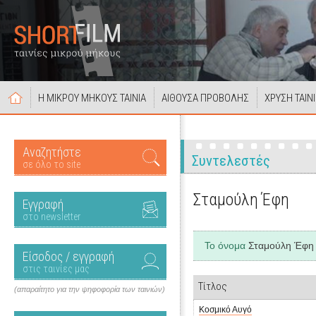
Η ΜΙΚΡΟΥ ΜΗΚΟΥΣ ΤΑΙΝΙΑ
ΑΙΘΟΥΣΑ ΠΡΟΒΟΛΗΣ
ΧΡΥΣΗ ΤΑΙΝ
Αναζητήστε
Συντελεστές
σε όλο το site
Σταμούλη Έφη
Εγγραφή
στο newsletter
Το όνομα
Σταμούλη Έφη
Είσοδος / εγγραφή
στις ταινίες μας
Τίτλος
(απαραίτητο για την ψηφοφορία των ταινιών)
Κοσμικό Αυγό