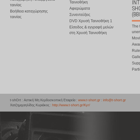
IN
Ταινιοθήκη
ταινίας
SHO
Αφιερώματα
Βοήθεια καταχώρησης
(BB
Συνεντεύξεις
ταινίας
DVD Χρυσή Ταινιοθήκη 1
The 
Είσοδος & εγγραφή μελών
une
στη Χρυσή Ταινιοθήκη
Movi
Awar
Rule
Gall
Supp
Part
t-shOrt : Αστική Μη Κερδοσκοπική Εταιρεία :
www.t-short.gr
:
info@t-short.gr
Χατζημιχαηλίδης Κυριάκος :
http://www.t-short.gr/Kyr/