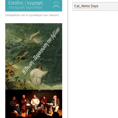
Είσοδος / εγγραφή
Cat_Atonic Days
στη Χρυσή Ταινιοθήκη
(απαραίτητο για το σχολιασμό των ταινιών)