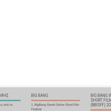
ΟΛΗΣ
BIG BANG
BIG BANG 
SHORT FIL
(BBISFF) 2
υς από τη
1. BigBang Greek Online Short Film
Festival