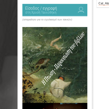
Cat_Ato
Είσοδος / εγγραφή
στη Χρυσή Ταινιοθήκη
(απαραίτητο για το σχολιασμό των ταινιών)