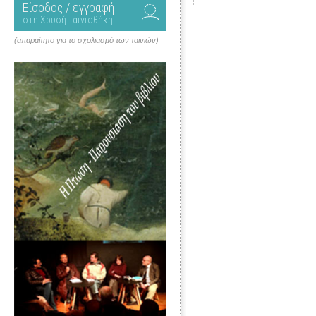
Είσοδος / εγγραφή
στη Χρυσή Ταινιοθήκη
(απαραίτητο για το σχολιασμό των ταινιών)