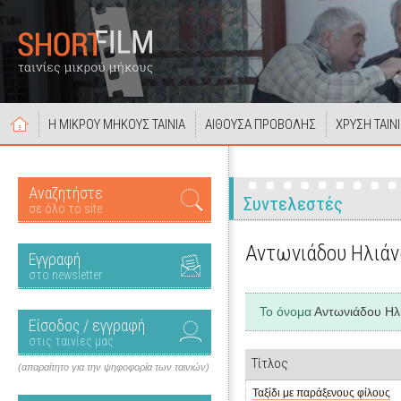
Η ΜΙΚΡΟΥ ΜΗΚΟΥΣ ΤΑΙΝΙΑ
ΑΙΘΟΥΣΑ ΠΡΟΒΟΛΗΣ
ΧΡΥΣΗ ΤΑΙΝ
Αναζητήστε
Συντελεστές
σε όλο το site
Αντωνιάδου Ηλιάν
Εγγραφή
στο newsletter
Το όνομα
Αντωνιάδου Ηλ
Είσοδος / εγγραφή
στις ταινίες μας
Τίτλος
(απαραίτητο για την ψηφοφορία των ταινιών)
Ταξίδι με παράξενους φίλους