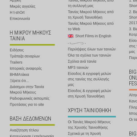
Αρχική
Ταινίες Μικρού Μήκους από
1. B
τη συλλογή μας
Shor
Μικρές αγγελίες
Ταινίες Μικρού Μήκους από
2. B
Η t-shOrt
τη Χρυσή Ταινιοθήκη
Shor
Επικοινωνία
201
Ταινίες Μικρού Μήκους από
το Web
3. B
Η ΜΙΚΡΟΥ ΜΗΚΟΥΣ
Κοτ
Short Films in English
ΤΑΙΝΙΑ
Είσο
στις
Περιλήψεις όλων των ταινιών
Ειδήσεις
μας
Όλα τα σχόλια των ταινιών
Τράπεζα σεναρίων
Παρα
Σχόλια ανά ταινία
Trailers
MP3 ταινιών
Ιστορικές αναφορές
BIG
Είσοδος & εγγραφή μελών
ΒΗΜΑτάκια
ONL
στις ταινίες της συλλογής
Ξέρετε ότι...
FES
μας
Διάσημοι στην Ταινία
Είσοδος & εγγραφή μελών
Μικρού Μήκους
Αίτη
στη Χρυσή Ταινιοθήκη
Ραδιοφωνικές εκπομπές
Κανο
Προτάσεις για το site
Πλη
ΧΡΥΣΗ ΤΑΙΝΙΟΘΗΚΗ
Ιστο
ΒΑΣΗ ΔΕΔΟΜΕΝΩΝ
Οι τα
Οι Ταινίες Μικρού Μήκους
της Χρυσής Ταινιοθήκης
Αναζήτηση τίτλου
BIG
Σχετικά με τη Χρυσή
Καταχώρηση / επεξεργασία