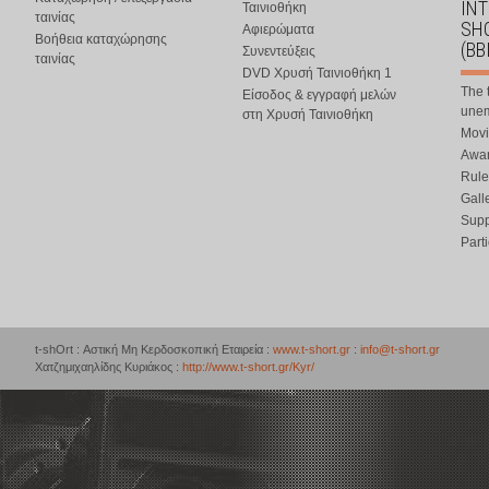
IN
Ταινιοθήκη
ταινίας
SHO
Αφιερώματα
Βοήθεια καταχώρησης
(BB
Συνεντεύξεις
ταινίας
DVD Χρυσή Ταινιοθήκη 1
The 
Είσοδος & εγγραφή μελών
une
στη Χρυσή Ταινιοθήκη
Movi
Awar
Rule
Gall
Supp
Part
t-shOrt : Αστική Μη Κερδοσκοπική Εταιρεία :
www.t-short.gr
:
info@t-short.gr
Χατζημιχαηλίδης Κυριάκος :
http://www.t-short.gr/Kyr/