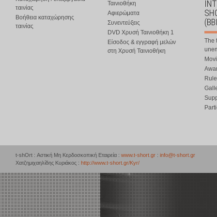
IN
Ταινιοθήκη
ταινίας
SHO
Αφιερώματα
Βοήθεια καταχώρησης
(BB
Συνεντεύξεις
ταινίας
DVD Χρυσή Ταινιοθήκη 1
The 
Είσοδος & εγγραφή μελών
une
στη Χρυσή Ταινιοθήκη
Movi
Awar
Rule
Gall
Supp
Part
t-shOrt : Αστική Μη Κερδοσκοπική Εταιρεία :
www.t-short.gr
:
info@t-short.gr
Χατζημιχαηλίδης Κυριάκος :
http://www.t-short.gr/Kyr/