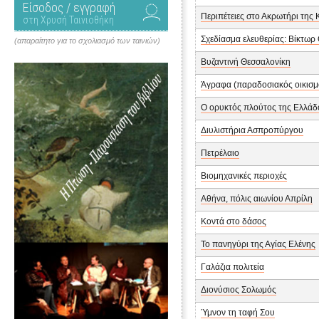
Είσοδος / εγγραφή
Περιπέτειες στο Ακρωτήρι της
στη Χρυσή Ταινιοθήκη
Σχεδίασμα ελευθερίας: Βίκτωρ
(απαραίτητο για το σχολιασμό των ταινιών)
Βυζαντινή Θεσσαλονίκη
Άγραφα (παραδοσιακός οικισμ
Ο ορυκτός πλούτος της Ελλάδ
Διυλιστήρια Ασπροπύργου
Πετρέλαιο
Βιομηχανικές περιοχές
Αθήνα, πόλις αιωνίου Απρίλη
Κοντά στο δάσος
Το πανηγύρι της Αγίας Ελένης
Γαλάζια πολιτεία
Διονύσιος Σολωμός
Ύμνον τη ταφή Σου