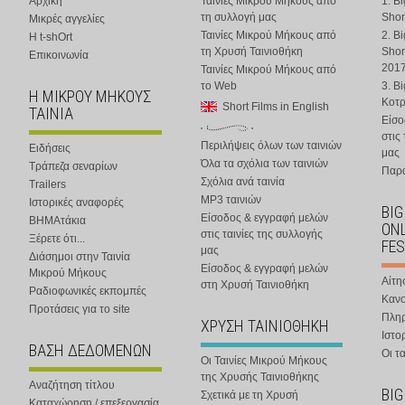
Αρχική
Ταινίες Μικρού Μήκους από
1. B
τη συλλογή μας
Shor
Μικρές αγγελίες
Ταινίες Μικρού Μήκους από
2. B
Η t-shOrt
τη Χρυσή Ταινιοθήκη
Shor
Επικοινωνία
201
Ταινίες Μικρού Μήκους από
το Web
3. B
Η ΜΙΚΡΟΥ ΜΗΚΟΥΣ
Κοτ
Short Films in English
ΤΑΙΝΙΑ
Είσο
στις
Περιλήψεις όλων των ταινιών
Ειδήσεις
μας
Όλα τα σχόλια των ταινιών
Τράπεζα σεναρίων
Παρα
Σχόλια ανά ταινία
Trailers
MP3 ταινιών
Ιστορικές αναφορές
BIG
Είσοδος & εγγραφή μελών
ΒΗΜΑτάκια
ONL
στις ταινίες της συλλογής
Ξέρετε ότι...
FES
μας
Διάσημοι στην Ταινία
Είσοδος & εγγραφή μελών
Μικρού Μήκους
Αίτη
στη Χρυσή Ταινιοθήκη
Ραδιοφωνικές εκπομπές
Κανο
Προτάσεις για το site
Πλη
ΧΡΥΣΗ ΤΑΙΝΙΟΘΗΚΗ
Ιστο
ΒΑΣΗ ΔΕΔΟΜΕΝΩΝ
Οι τα
Οι Ταινίες Μικρού Μήκους
της Χρυσής Ταινιοθήκης
Αναζήτηση τίτλου
BIG
Σχετικά με τη Χρυσή
Καταχώρηση / επεξεργασία