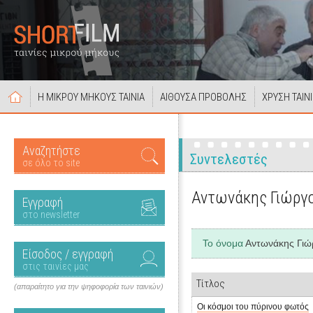
Η ΜΙΚΡΟΥ ΜΗΚΟΥΣ ΤΑΙΝΙΑ
ΑΙΘΟΥΣΑ ΠΡΟΒΟΛΗΣ
ΧΡΥΣΗ ΤΑΙΝ
Αναζητήστε
Συντελεστές
σε όλο το site
Αντωνάκης Γιώργ
Εγγραφή
στο newsletter
Το όνομα
Αντωνάκης Γιώ
Είσοδος / εγγραφή
στις ταινίες μας
Τίτλος
(απαραίτητο για την ψηφοφορία των ταινιών)
Οι κόσμοι του πύρινου φωτός