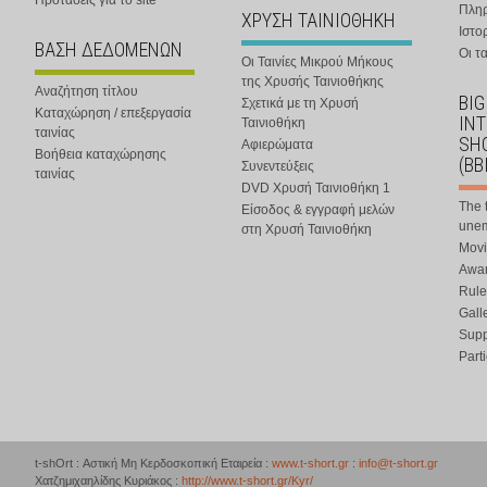
Προτάσεις για το site
Πλη
ΧΡΥΣΗ ΤΑΙΝΙΟΘΗΚΗ
Ιστο
ΒΑΣΗ ΔΕΔΟΜΕΝΩΝ
Οι τα
Οι Ταινίες Μικρού Μήκους
της Χρυσής Ταινιοθήκης
Αναζήτηση τίτλου
BIG
Σχετικά με τη Χρυσή
Καταχώρηση / επεξεργασία
IN
Ταινιοθήκη
ταινίας
SHO
Αφιερώματα
Βοήθεια καταχώρησης
(BB
Συνεντεύξεις
ταινίας
DVD Χρυσή Ταινιοθήκη 1
The 
Είσοδος & εγγραφή μελών
une
στη Χρυσή Ταινιοθήκη
Movi
Awar
Rule
Gall
Supp
Part
t-shOrt : Αστική Μη Κερδοσκοπική Εταιρεία :
www.t-short.gr
:
info@t-short.gr
Χατζημιχαηλίδης Κυριάκος :
http://www.t-short.gr/Kyr/