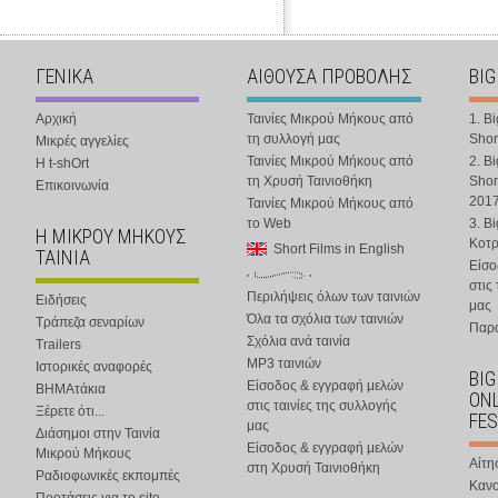
ΓΕΝΙΚΑ
ΑΙΘΟΥΣΑ ΠΡΟΒΟΛΗΣ
BIG
Αρχική
Ταινίες Μικρού Μήκους από
1. B
τη συλλογή μας
Shor
Μικρές αγγελίες
Ταινίες Μικρού Μήκους από
2. B
Η t-shOrt
τη Χρυσή Ταινιοθήκη
Shor
Επικοινωνία
201
Ταινίες Μικρού Μήκους από
το Web
3. B
Η ΜΙΚΡΟΥ ΜΗΚΟΥΣ
Κοτ
Short Films in English
ΤΑΙΝΙΑ
Είσο
στις
Περιλήψεις όλων των ταινιών
Ειδήσεις
μας
Όλα τα σχόλια των ταινιών
Τράπεζα σεναρίων
Παρα
Σχόλια ανά ταινία
Trailers
MP3 ταινιών
Ιστορικές αναφορές
BIG
Είσοδος & εγγραφή μελών
ΒΗΜΑτάκια
ONL
στις ταινίες της συλλογής
Ξέρετε ότι...
FES
μας
Διάσημοι στην Ταινία
Είσοδος & εγγραφή μελών
Μικρού Μήκους
Αίτη
στη Χρυσή Ταινιοθήκη
Ραδιοφωνικές εκπομπές
Κανο