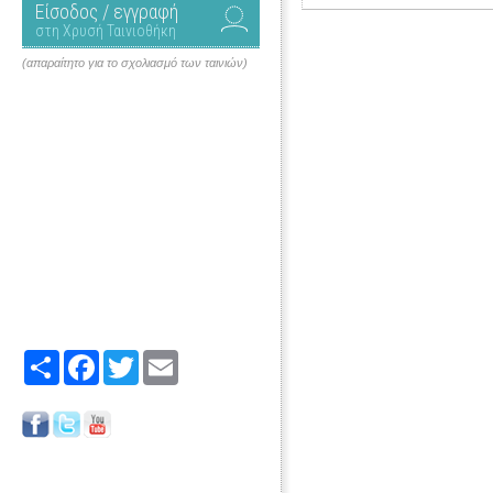
Είσοδος / εγγραφή
στη Χρυσή Ταινιοθήκη
(απαραίτητο για το σχολιασμό των ταινιών)
Share
Facebook
Twitter
Email