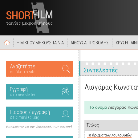
Η ΜΙΚΡΟΥ ΜΗΚΟΥΣ ΤΑΙΝΙΑ
ΑΙΘΟΥΣΑ ΠΡΟΒΟΛΗΣ
ΧΡΥΣΗ ΤΑΙΝ
Αναζητήστε
Συντελεστές
σε όλο το site
Λισγάρας Κωνστα
Εγγραφή
στο newsletter
Το όνομα
Λισγάρας Κωνσ
Είσοδος / εγγραφή
στις ταινίες μας
Τίτλος
(απαραίτητο για την ψηφοφορία των ταινιών)
Τo άρωμα των λουλουδιών