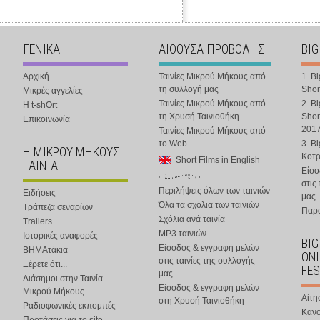
ΓΕΝΙΚΑ
ΑΙΘΟΥΣΑ ΠΡΟΒΟΛΗΣ
BIG
Αρχική
Ταινίες Μικρού Μήκους από
1. B
τη συλλογή μας
Shor
Μικρές αγγελίες
Ταινίες Μικρού Μήκους από
2. B
Η t-shOrt
τη Χρυσή Ταινιοθήκη
Shor
Επικοινωνία
201
Ταινίες Μικρού Μήκους από
το Web
3. B
Η ΜΙΚΡΟΥ ΜΗΚΟΥΣ
Κοτ
Short Films in English
ΤΑΙΝΙΑ
Είσο
στις
Περιλήψεις όλων των ταινιών
Ειδήσεις
μας
Όλα τα σχόλια των ταινιών
Τράπεζα σεναρίων
Παρα
Σχόλια ανά ταινία
Trailers
MP3 ταινιών
Ιστορικές αναφορές
BIG
Είσοδος & εγγραφή μελών
ΒΗΜΑτάκια
ONL
στις ταινίες της συλλογής
Ξέρετε ότι...
FES
μας
Διάσημοι στην Ταινία
Είσοδος & εγγραφή μελών
Μικρού Μήκους
Αίτη
στη Χρυσή Ταινιοθήκη
Ραδιοφωνικές εκπομπές
Κανο