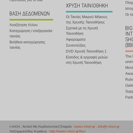
Προτάσεις για το site
Πλη
ΧΡΥΣΗ ΤΑΙΝΙΟΘΗΚΗ
Ιστο
ΒΑΣΗ ΔΕΔΟΜΕΝΩΝ
Οι τα
Οι Ταινίες Μικρού Μήκους
της Χρυσής Ταινιοθήκης
Αναζήτηση τίτλου
BIG
Σχετικά με τη Χρυσή
Καταχώρηση / επεξεργασία
IN
Ταινιοθήκη
ταινίας
SHO
Αφιερώματα
Βοήθεια καταχώρησης
(BB
Συνεντεύξεις
ταινίας
DVD Χρυσή Ταινιοθήκη 1
The 
Είσοδος & εγγραφή μελών
une
στη Χρυσή Ταινιοθήκη
Movi
Awar
Rule
Gall
Supp
Part
t-shOrt : Αστική Μη Κερδοσκοπική Εταιρεία :
www.t-short.gr
:
info@t-short.gr
Χατζημιχαηλίδης Κυριάκος :
http://www.t-short.gr/Kyr/