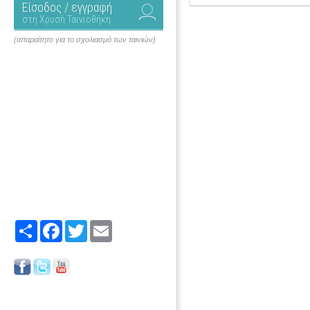
Είσοδος / εγγραφή
στη Χρυσή Ταινιοθήκη
(απαραίτητο για το σχολιασμό των ταινιών)
Share
Facebook
Twitter
Email