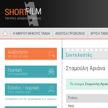
Η ΜΙΚΡΟΥ ΜΗΚΟΥΣ ΤΑΙΝΙΑ
ΑΙΘΟΥΣΑ ΠΡΟΒΟΛΗΣ
ΧΡΥΣΗ ΤΑΙΝ
Αναζητήστε
Συντελεστές
σε όλο το site
Σταμούλη Αριάνα
Εγγραφή
στο newsletter
Το όνομα
Σταμούλη Αριά
Είσοδος / εγγραφή
στις ταινίες μας
Τίτλος
(απαραίτητο για την ψηφοφορία των ταινιών)
Ηρώ