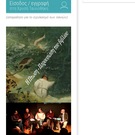
Είσοδος / εγγραφή
στη Χρυσή Ταινιοθήκη
(απαραίτητο για το σχολιασμό των ταινιών)