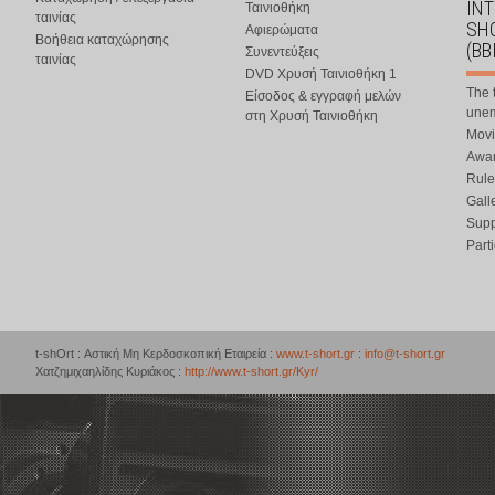
IN
Ταινιοθήκη
ταινίας
SHO
Αφιερώματα
Βοήθεια καταχώρησης
(BB
Συνεντεύξεις
ταινίας
DVD Χρυσή Ταινιοθήκη 1
The 
Είσοδος & εγγραφή μελών
une
στη Χρυσή Ταινιοθήκη
Movi
Awar
Rule
Gall
Supp
Part
t-shOrt : Αστική Μη Κερδοσκοπική Εταιρεία :
www.t-short.gr
:
info@t-short.gr
Χατζημιχαηλίδης Κυριάκος :
http://www.t-short.gr/Kyr/