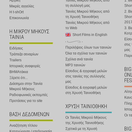
Αρχική
Ταινίες Μικρού Μήκους από
1. B
τη συλλογή μας
Shor
Μικρές αγγελίες
Ταινίες Μικρού Μήκους από
2. B
Η t-shOrt
τη Χρυσή Ταινιοθήκη
Shor
Επικοινωνία
201
Ταινίες Μικρού Μήκους από
το Web
3. B
Η ΜΙΚΡΟΥ ΜΗΚΟΥΣ
Κοτ
Short Films in English
ΤΑΙΝΙΑ
Είσο
στις
Περιλήψεις όλων των ταινιών
Ειδήσεις
μας
Όλα τα σχόλια των ταινιών
Τράπεζα σεναρίων
Παρα
Σχόλια ανά ταινία
Trailers
MP3 ταινιών
Ιστορικές αναφορές
BIG
Είσοδος & εγγραφή μελών
ΒΗΜΑτάκια
ONL
στις ταινίες της συλλογής
Ξέρετε ότι...
FES
μας
Διάσημοι στην Ταινία
Είσοδος & εγγραφή μελών
Μικρού Μήκους
Αίτη
στη Χρυσή Ταινιοθήκη
Ραδιοφωνικές εκπομπές
Κανο
Προτάσεις για το site
Πλη
ΧΡΥΣΗ ΤΑΙΝΙΟΘΗΚΗ
Ιστο
ΒΑΣΗ ΔΕΔΟΜΕΝΩΝ
Οι τα
Οι Ταινίες Μικρού Μήκους
της Χρυσής Ταινιοθήκης
Αναζήτηση τίτλου
BIG
Σχετικά με τη Χρυσή
Καταχώρηση / επεξεργασία