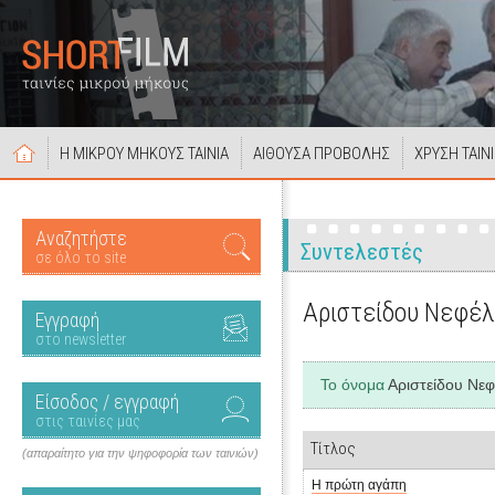
Η ΜΙΚΡΟΥ ΜΗΚΟΥΣ ΤΑΙΝΙΑ
ΑΙΘΟΥΣΑ ΠΡΟΒΟΛΗΣ
ΧΡΥΣΗ ΤΑΙΝ
Αναζητήστε
Συντελεστές
σε όλο το site
Αριστείδου Νεφέ
Εγγραφή
στο newsletter
Το όνομα
Αριστείδου Νε
Είσοδος / εγγραφή
στις ταινίες μας
Τίτλος
(απαραίτητο για την ψηφοφορία των ταινιών)
Η πρώτη αγάπη