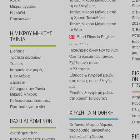
Αρχική
Ταινίες Μικρού Μήκους από
1. B
τη συλλογή μας
Shor
Μικρές αγγελίες
Ταινίες Μικρού Μήκους από
2. B
Η t-shOrt
τη Χρυσή Ταινιοθήκη
Shor
Επικοινωνία
201
Ταινίες Μικρού Μήκους από
το Web
3. B
Η ΜΙΚΡΟΥ ΜΗΚΟΥΣ
Κοτ
Short Films in English
ΤΑΙΝΙΑ
Είσο
στις
Περιλήψεις όλων των ταινιών
Ειδήσεις
μας
Όλα τα σχόλια των ταινιών
Τράπεζα σεναρίων
Παρα
Σχόλια ανά ταινία
Trailers
MP3 ταινιών
Ιστορικές αναφορές
BIG
Είσοδος & εγγραφή μελών
ΒΗΜΑτάκια
ONL
στις ταινίες της συλλογής
Ξέρετε ότι...
FES
μας
Διάσημοι στην Ταινία
Είσοδος & εγγραφή μελών
Μικρού Μήκους
Αίτη
στη Χρυσή Ταινιοθήκη
Ραδιοφωνικές εκπομπές
Κανο
Προτάσεις για το site
Πλη
ΧΡΥΣΗ ΤΑΙΝΙΟΘΗΚΗ
Ιστο
ΒΑΣΗ ΔΕΔΟΜΕΝΩΝ
Οι τα
Οι Ταινίες Μικρού Μήκους
της Χρυσής Ταινιοθήκης
Αναζήτηση τίτλου
BIG
Σχετικά με τη Χρυσή
Καταχώρηση / επεξεργασία