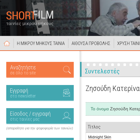
Η ΜΙΚΡΟΥ ΜΗΚΟΥΣ ΤΑΙΝΙΑ
ΑΙΘΟΥΣΑ ΠΡΟΒΟΛΗΣ
ΧΡΥΣΗ ΤΑΙΝ
Αναζητήστε
Συντελεστές
σε όλο το site
Ζησούδη Κατερίνα
Εγγραφή
στο newsletter
Το όνομα
Ζησούδη Κατερ
Είσοδος / εγγραφή
στις ταινίες μας
Τίτλος
(απαραίτητο για την ψηφοφορία των ταινιών)
Midnight Skin