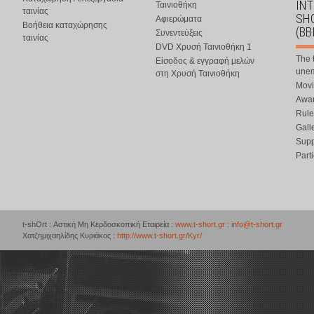
IN
Ταινιοθήκη
ταινίας
SHO
Αφιερώματα
Βοήθεια καταχώρησης
(BB
Συνεντεύξεις
ταινίας
DVD Χρυσή Ταινιοθήκη 1
The 
Είσοδος & εγγραφή μελών
une
στη Χρυσή Ταινιοθήκη
Movi
Awar
Rule
Gall
Supp
Part
t-shOrt : Αστική Μη Κερδοσκοπική Εταιρεία :
www.t-short.gr
:
info@t-short.gr
Χατζημιχαηλίδης Κυριάκος :
http://www.t-short.gr/Kyr/