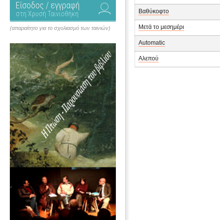
Είσοδος / εγγραφή
Βαθύκοφτο
στη Χρυσή Ταινιοθήκη
Μετά το μεσημέρι
(απαραίτητο για το σχολιασμό των ταινιών)
Automatic
Αλεπού