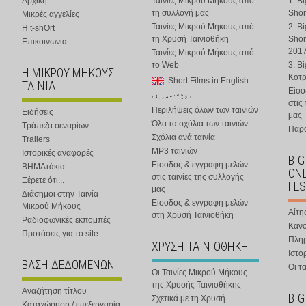
Αρχική
Ταινίες Μικρού Μήκους από
1. B
τη συλλογή μας
Shor
Μικρές αγγελίες
Ταινίες Μικρού Μήκους από
2. B
Η t-shOrt
τη Χρυσή Ταινιοθήκη
Shor
Επικοινωνία
201
Ταινίες Μικρού Μήκους από
το Web
3. B
Η ΜΙΚΡΟΥ ΜΗΚΟΥΣ
Κοτ
Short Films in English
ΤΑΙΝΙΑ
Είσο
στις
Περιλήψεις όλων των ταινιών
Ειδήσεις
μας
Όλα τα σχόλια των ταινιών
Τράπεζα σεναρίων
Παρα
Σχόλια ανά ταινία
Trailers
MP3 ταινιών
Ιστορικές αναφορές
BIG
Είσοδος & εγγραφή μελών
ΒΗΜΑτάκια
ONL
στις ταινίες της συλλογής
Ξέρετε ότι...
FES
μας
Διάσημοι στην Ταινία
Είσοδος & εγγραφή μελών
Μικρού Μήκους
Αίτη
στη Χρυσή Ταινιοθήκη
Ραδιοφωνικές εκπομπές
Κανο
Προτάσεις για το site
Πλη
ΧΡΥΣΗ ΤΑΙΝΙΟΘΗΚΗ
Ιστο
ΒΑΣΗ ΔΕΔΟΜΕΝΩΝ
Οι τα
Οι Ταινίες Μικρού Μήκους
της Χρυσής Ταινιοθήκης
Αναζήτηση τίτλου
BIG
Σχετικά με τη Χρυσή
Καταχώρηση / επεξεργασία