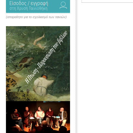
Είσοδος / εγγραφή
στη Χρυσή Ταινιοθήκη
(απαραίτητο για το σχολιασμό των ταινιών)