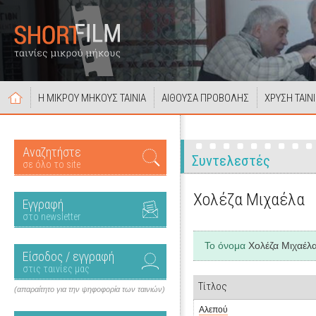
Η ΜΙΚΡΟΥ ΜΗΚΟΥΣ ΤΑΙΝΙΑ
ΑΙΘΟΥΣΑ ΠΡΟΒΟΛΗΣ
ΧΡΥΣΗ ΤΑΙΝ
Αναζητήστε
Συντελεστές
σε όλο το site
Χολέζα Μιχαέλα
Εγγραφή
στο newsletter
Το όνομα
Χολέζα Μιχαέλ
Είσοδος / εγγραφή
στις ταινίες μας
Τίτλος
(απαραίτητο για την ψηφοφορία των ταινιών)
Αλεπού