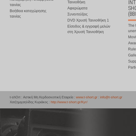
IN
Ταινιοθήκη
ταινίας
SHO
Αφιερώματα
Βοήθεια καταχώρησης
(BB
Συνεντεύξεις
ταινίας
DVD Χρυσή Ταινιοθήκη 1
The 
Είσοδος & εγγραφή μελών
une
στη Χρυσή Ταινιοθήκη
Movi
Awar
Rule
Gall
Supp
Part
t-shOrt : Αστική Μη Κερδοσκοπική Εταιρεία :
www.t-short.gr
:
info@t-short.gr
Χατζημιχαηλίδης Κυριάκος :
http://www.t-short.gr/Kyr/