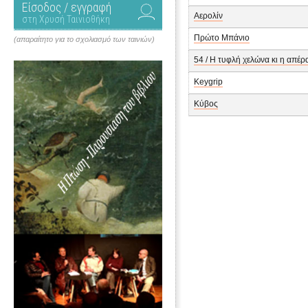
Είσοδος / εγγραφή
Αερολίν
στη Χρυσή Ταινιοθήκη
Πρώτο Μπάνιο
(απαραίτητο για το σχολιασμό των ταινιών)
54 / Η τυφλή χελώνα κι η απέ
Keygrip
Κύβος