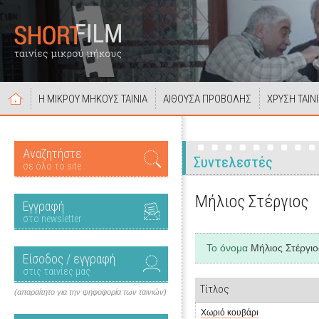
Η ΜΙΚΡΟΥ ΜΗΚΟΥΣ ΤΑΙΝΙΑ
ΑΙΘΟΥΣΑ ΠΡΟΒΟΛΗΣ
ΧΡΥΣΗ ΤΑΙΝ
Αναζητήστε
Συντελεστές
σε όλο το site
Μήλιος Στέργιος
Εγγραφή
στο newsletter
Το όνομα
Μήλιος Στέργιο
Είσοδος / εγγραφή
στις ταινίες μας
Τίτλος
(απαραίτητο για την ψηφοφορία των ταινιών)
Χωριό κουβάρι