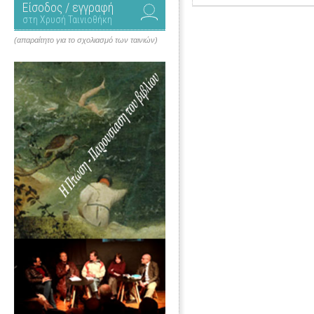
Είσοδος / εγγραφή
στη Χρυσή Ταινιοθήκη
(απαραίτητο για το σχολιασμό των ταινιών)