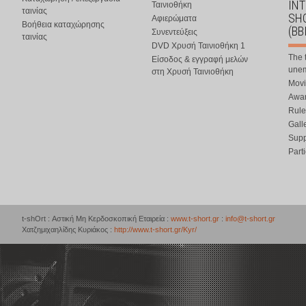
IN
Ταινιοθήκη
ταινίας
SHO
Αφιερώματα
Βοήθεια καταχώρησης
(BB
Συνεντεύξεις
ταινίας
DVD Χρυσή Ταινιοθήκη 1
The 
Είσοδος & εγγραφή μελών
une
στη Χρυσή Ταινιοθήκη
Movi
Awar
Rule
Gall
Supp
Part
t-shOrt : Αστική Μη Κερδοσκοπική Εταιρεία :
www.t-short.gr
:
info@t-short.gr
Χατζημιχαηλίδης Κυριάκος :
http://www.t-short.gr/Kyr/