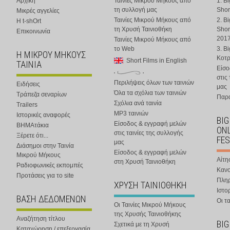
Αρχική
Ταινίες Μικρού Μήκους από
1. B
τη συλλογή μας
Shor
Μικρές αγγελίες
Ταινίες Μικρού Μήκους από
2. B
Η t-shOrt
τη Χρυσή Ταινιοθήκη
Shor
Επικοινωνία
201
Ταινίες Μικρού Μήκους από
το Web
3. B
Η ΜΙΚΡΟΥ ΜΗΚΟΥΣ
Κοτ
Short Films in English
ΤΑΙΝΙΑ
Είσο
στις
Περιλήψεις όλων των ταινιών
Ειδήσεις
μας
Όλα τα σχόλια των ταινιών
Τράπεζα σεναρίων
Παρα
Σχόλια ανά ταινία
Trailers
MP3 ταινιών
Ιστορικές αναφορές
BIG
Είσοδος & εγγραφή μελών
ΒΗΜΑτάκια
ONL
στις ταινίες της συλλογής
Ξέρετε ότι...
FES
μας
Διάσημοι στην Ταινία
Είσοδος & εγγραφή μελών
Μικρού Μήκους
Αίτη
στη Χρυσή Ταινιοθήκη
Ραδιοφωνικές εκπομπές
Κανο
Προτάσεις για το site
Πλη
ΧΡΥΣΗ ΤΑΙΝΙΟΘΗΚΗ
Ιστο
ΒΑΣΗ ΔΕΔΟΜΕΝΩΝ
Οι τα
Οι Ταινίες Μικρού Μήκους
της Χρυσής Ταινιοθήκης
Αναζήτηση τίτλου
BIG
Σχετικά με τη Χρυσή
Καταχώρηση / επεξεργασία