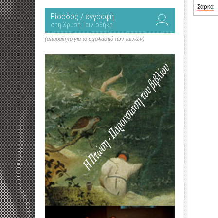
Σάρκα
Είσοδος / εγγραφή
στη Χρυσή Ταινιοθήκη
(απαραίτητο για το σχολιασμό των ταινιών)