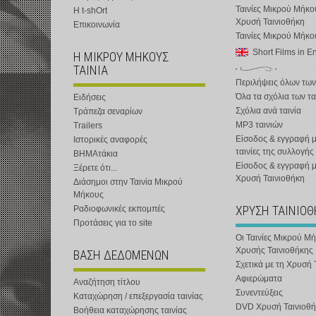
Ταινίες Μικρού Μήκο
Η t-shOrt
Χρυσή Ταινιοθήκη
Επικοινωνία
Ταινίες Μικρού Μήκ
Short Films in E
Η ΜΙΚΡΟΥ ΜΗΚΟΥΣ
ΤΑΙΝΙΑ
Περιλήψεις όλων των
Όλα τα σχόλια των τα
Ειδήσεις
Σχόλια ανά ταινία
Τράπεζα σεναρίων
MP3 ταινιών
Trailers
Είσοδος & εγγραφή μ
Ιστορικές αναφορές
ταινίες της συλλογής
ΒΗΜΑτάκια
Είσοδος & εγγραφή 
Ξέρετε ότι...
Χρυσή Ταινιοθήκη
Διάσημοι στην Ταινία Μικρού
Μήκους
ΧΡΥΣΗ ΤΑΙΝΙΟ
Ραδιοφωνικές εκπομπές
Προτάσεις για το site
Οι Ταινίες Μικρού Μ
Χρυσής Ταινιοθήκης
ΒΑΣΗ ΔΕΔΟΜΕΝΩΝ
Σχετικά με τη Χρυσή 
Αφιερώματα
Αναζήτηση τίτλου
Συνεντεύξεις
Καταχώρηση / επεξεργασία ταινίας
DVD Χρυσή Ταινιοθή
Βοήθεια καταχώρησης ταινίας