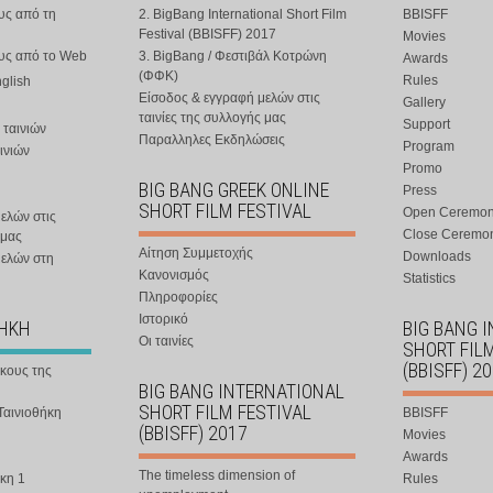
υς από τη
2. BigBang International Short Film
BBISFF
Festival (BBISFF) 2017
Movies
ους από το Web
3. BigBang / Φεστιβάλ Κοτρώνη
Awards
(ΦΦΚ)
Rules
nglish
Είσοδος & εγγραφή μελών στις
Gallery
ταινίες της συλλογής μας
Support
 ταινιών
Παραλληλες Εκδηλώσεις
Program
ινιών
Promo
BIG BANG GREEK ONLINE
Press
SHORT FILM FESTIVAL
Open Ceremo
ελών στις
Close Ceremo
 μας
Αίτηση Συμμετοχής
Downloads
μελών στη
Κανονισμός
Statistics
Πληροφορίες
Ιστορικό
ΘΗΚΗ
BIG BANG 
Οι ταινίες
SHORT FIL
(BBISFF) 2
ήκους της
BIG BANG INTERNATIONAL
SHORT FILM FESTIVAL
Ταινιοθήκη
BBISFF
(BBISFF) 2017
Movies
Awards
The timeless dimension of
κη 1
Rules