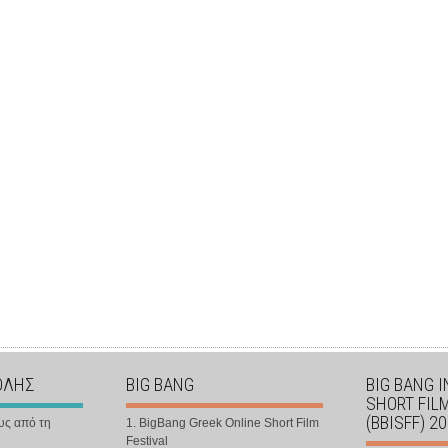
ΟΛΗΣ
BIG BANG
BIG BANG 
SHORT FIL
(BBISFF) 2
υς από τη
1. BigBang Greek Online Short Film
Festival