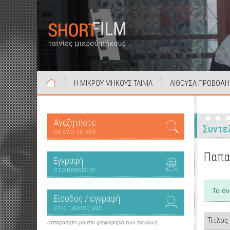
Η ΜΙΚΡΟΥ ΜΗΚΟΥΣ ΤΑΙΝΙΑ
ΑΙΘΟΥΣΑ ΠΡΟΒΟΛΗ
Αναζητήστε
Συντε
σε όλο το site
Παπαγ
Εγγραφή
στο newsletter
Το ό
Είσοδος / εγγραφή
στις ταινίες μας
Τίτλος
(απαραίτητο για την ψηφοφορία των ταινιών)