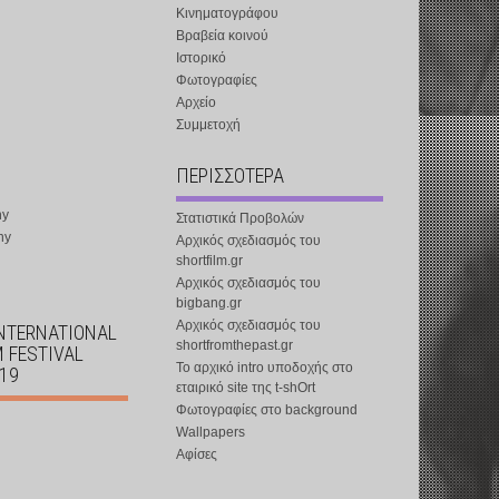
Κινηματογράφου
Βραβεία κοινού
Ιστορικό
Φωτογραφίες
Αρχείο
Συμμετοχή
ΠΕΡΙΣΣΟΤΕΡΑ
ny
Στατιστικά Προβολών
ny
Αρχικός σχεδιασμός του
shortfilm.gr
Αρχικός σχεδιασμός του
bigbang.gr
Αρχικός σχεδιασμός του
INTERNATIONAL
shortfromthepast.gr
M FESTIVAL
Το αρχικό intro υποδοχής στο
019
εταιρικό site της t-shOrt
Φωτογραφίες στο background
Wallpapers
Αφίσες