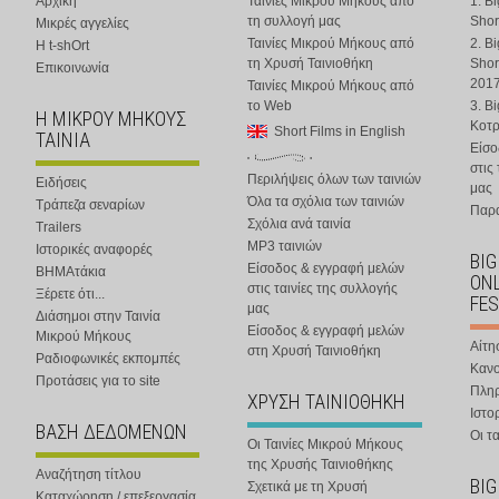
Αρχική
Ταινίες Μικρού Μήκους από
1. B
τη συλλογή μας
Shor
Μικρές αγγελίες
Ταινίες Μικρού Μήκους από
2. B
Η t-shOrt
τη Χρυσή Ταινιοθήκη
Shor
Επικοινωνία
201
Ταινίες Μικρού Μήκους από
το Web
3. B
Η ΜΙΚΡΟΥ ΜΗΚΟΥΣ
Κοτ
Short Films in English
ΤΑΙΝΙΑ
Είσο
στις
Περιλήψεις όλων των ταινιών
Ειδήσεις
μας
Όλα τα σχόλια των ταινιών
Τράπεζα σεναρίων
Παρα
Σχόλια ανά ταινία
Trailers
MP3 ταινιών
Ιστορικές αναφορές
BIG
Είσοδος & εγγραφή μελών
ΒΗΜΑτάκια
ONL
στις ταινίες της συλλογής
Ξέρετε ότι...
FES
μας
Διάσημοι στην Ταινία
Είσοδος & εγγραφή μελών
Μικρού Μήκους
Αίτη
στη Χρυσή Ταινιοθήκη
Ραδιοφωνικές εκπομπές
Κανο
Προτάσεις για το site
Πλη
ΧΡΥΣΗ ΤΑΙΝΙΟΘΗΚΗ
Ιστο
ΒΑΣΗ ΔΕΔΟΜΕΝΩΝ
Οι τα
Οι Ταινίες Μικρού Μήκους
της Χρυσής Ταινιοθήκης
Αναζήτηση τίτλου
BIG
Σχετικά με τη Χρυσή
Καταχώρηση / επεξεργασία