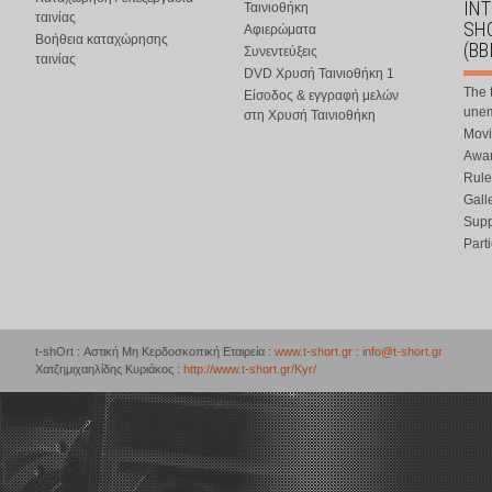
IN
Ταινιοθήκη
ταινίας
SHO
Αφιερώματα
Βοήθεια καταχώρησης
(BB
Συνεντεύξεις
ταινίας
DVD Χρυσή Ταινιοθήκη 1
The 
Είσοδος & εγγραφή μελών
une
στη Χρυσή Ταινιοθήκη
Movi
Awar
Rule
Gall
Supp
Part
t-shOrt : Αστική Μη Κερδοσκοπική Εταιρεία :
www.t-short.gr
:
info@t-short.gr
Χατζημιχαηλίδης Κυριάκος :
http://www.t-short.gr/Kyr/