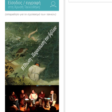
Είσοδος / εγγραφή
στη Χρυσή Ταινιοθήκη
(απαραίτητο για το σχολιασμό των ταινιών)