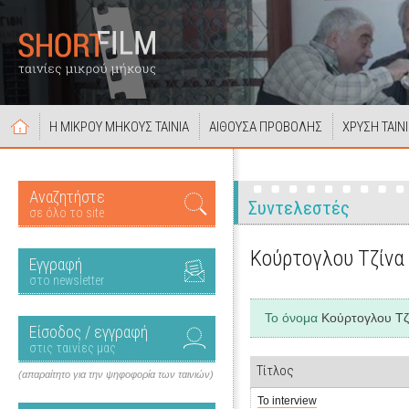
Η ΜΙΚΡΟΥ ΜΗΚΟΥΣ ΤΑΙΝΙΑ
ΑΙΘΟΥΣΑ ΠΡΟΒΟΛΗΣ
ΧΡΥΣΗ ΤΑΙΝ
Αναζητήστε
Συντελεστές
σε όλο το site
Κούρτογλου Τζίνα
Εγγραφή
στο newsletter
Το όνομα
Κούρτογλου Τζ
Είσοδος / εγγραφή
στις ταινίες μας
Τίτλος
(απαραίτητο για την ψηφοφορία των ταινιών)
Το interview