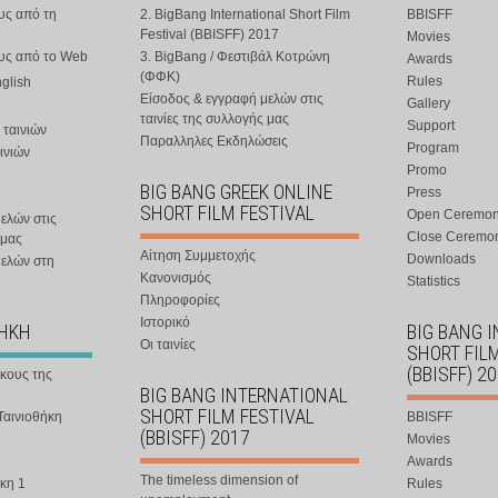
υς από τη
2. BigBang International Short Film
BBISFF
Festival (BBISFF) 2017
Movies
ους από το Web
3. BigBang / Φεστιβάλ Κοτρώνη
Awards
(ΦΦΚ)
Rules
nglish
Είσοδος & εγγραφή μελών στις
Gallery
ταινίες της συλλογής μας
Support
 ταινιών
Παραλληλες Εκδηλώσεις
Program
ινιών
Promo
BIG BANG GREEK ONLINE
Press
SHORT FILM FESTIVAL
Open Ceremo
ελών στις
Close Ceremo
 μας
Αίτηση Συμμετοχής
Downloads
μελών στη
Κανονισμός
Statistics
Πληροφορίες
Ιστορικό
ΘΗΚΗ
BIG BANG 
Οι ταινίες
SHORT FIL
(BBISFF) 2
ήκους της
BIG BANG INTERNATIONAL
SHORT FILM FESTIVAL
Ταινιοθήκη
BBISFF
(BBISFF) 2017
Movies
Awards
The timeless dimension of
κη 1
Rules