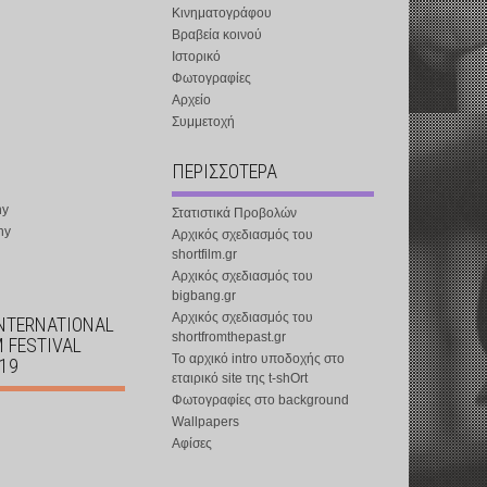
Κινηματογράφου
Βραβεία κοινού
Ιστορικό
Φωτογραφίες
Αρχείο
Συμμετοχή
ΠΕΡΙΣΣΟΤΕΡΑ
ny
Στατιστικά Προβολών
ny
Αρχικός σχεδιασμός του
shortfilm.gr
Αρχικός σχεδιασμός του
bigbang.gr
Αρχικός σχεδιασμός του
INTERNATIONAL
shortfromthepast.gr
M FESTIVAL
Το αρχικό intro υποδοχής στο
019
εταιρικό site της t-shOrt
Φωτογραφίες στο background
Wallpapers
Αφίσες