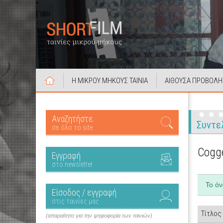
Η ΜΙΚΡΟΥ ΜΗΚΟΥΣ ΤΑΙΝΙΑ
ΑΙΘΟΥΣΑ ΠΡΟΒΟΛΗ
Αναζητήστε
Συντε
σε όλο το site
Cogg
Εγγραφή
στο newsletter
Το ό
Είσοδος / εγγραφή
στις ταινίες μας
Τίτλος
(απαραίτητο για την ψηφοφορία των ταινιών)