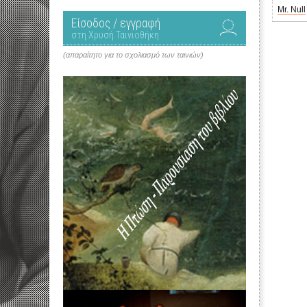
Mr. Null
Είσοδος / εγγραφή
στη Χρυσή Ταινιοθήκη
(απαραίτητο για το σχολιασμό των ταινιών)