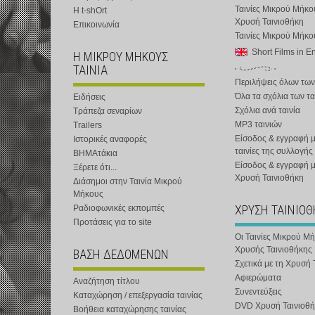
Ταινίες Μικρού Μήκο
Η t-shOrt
Χρυσή Ταινιοθήκη
Επικοινωνία
Ταινίες Μικρού Μήκ
Short Films in E
Η ΜΙΚΡΟΥ ΜΗΚΟΥΣ
ΤΑΙΝΙΑ
Περιλήψεις όλων των
Όλα τα σχόλια των τα
Ειδήσεις
Σχόλια ανά ταινία
Τράπεζα σεναρίων
MP3 ταινιών
Trailers
Είσοδος & εγγραφή μ
Ιστορικές αναφορές
ταινίες της συλλογής
ΒΗΜΑτάκια
Είσοδος & εγγραφή 
Ξέρετε ότι...
Χρυσή Ταινιοθήκη
Διάσημοι στην Ταινία Μικρού
Μήκους
ΧΡΥΣΗ ΤΑΙΝΙΟ
Ραδιοφωνικές εκπομπές
Προτάσεις για το site
Οι Ταινίες Μικρού Μ
Χρυσής Ταινιοθήκης
ΒΑΣΗ ΔΕΔΟΜΕΝΩΝ
Σχετικά με τη Χρυσή 
Αφιερώματα
Αναζήτηση τίτλου
Συνεντεύξεις
Καταχώρηση / επεξεργασία ταινίας
DVD Χρυσή Ταινιοθή
Βοήθεια καταχώρησης ταινίας