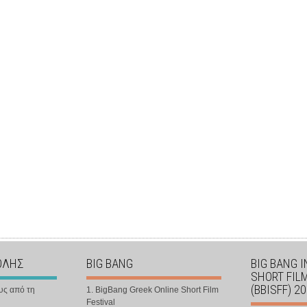
ΟΛΗΣ
BIG BANG
BIG BANG 
SHORT FIL
(BBISFF) 2
υς από τη
1. BigBang Greek Online Short Film
Festival