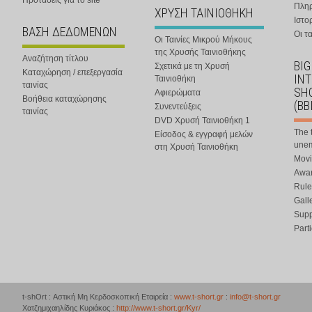
Προτάσεις για το site
Πλη
ΧΡΥΣΗ ΤΑΙΝΙΟΘΗΚΗ
Ιστο
ΒΑΣΗ ΔΕΔΟΜΕΝΩΝ
Οι τα
Οι Ταινίες Μικρού Μήκους
της Χρυσής Ταινιοθήκης
Αναζήτηση τίτλου
BIG
Σχετικά με τη Χρυσή
Καταχώρηση / επεξεργασία
IN
Ταινιοθήκη
ταινίας
SHO
Αφιερώματα
Βοήθεια καταχώρησης
(BB
Συνεντεύξεις
ταινίας
DVD Χρυσή Ταινιοθήκη 1
The 
Είσοδος & εγγραφή μελών
une
στη Χρυσή Ταινιοθήκη
Movi
Awar
Rule
Gall
Supp
Part
t-shOrt : Αστική Μη Κερδοσκοπική Εταιρεία :
www.t-short.gr
:
info@t-short.gr
Χατζημιχαηλίδης Κυριάκος :
http://www.t-short.gr/Kyr/