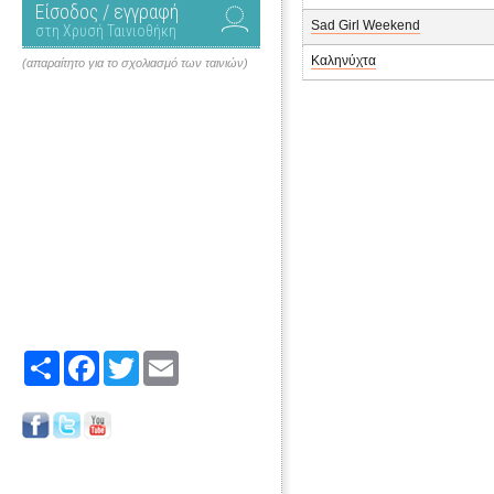
Είσοδος / εγγραφή
Sad Girl Weekend
στη Χρυσή Ταινιοθήκη
Καληνύχτα
(απαραίτητο για το σχολιασμό των ταινιών)
Share
Facebook
Twitter
Email