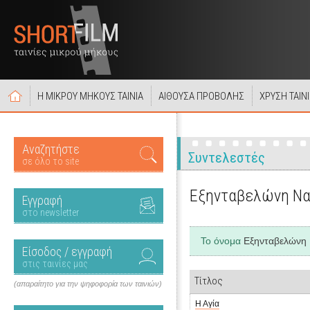
Η ΜΙΚΡΟΥ ΜΗΚΟΥΣ ΤΑΙΝΙΑ
ΑΙΘΟΥΣΑ ΠΡΟΒΟΛΗΣ
ΧΡΥΣΗ ΤΑΙΝ
Αναζητήστε
Συντελεστές
σε όλο το site
Εξηνταβελώνη Ν
Εγγραφή
στο newsletter
Το όνομα
Εξηνταβελώνη
Είσοδος / εγγραφή
στις ταινίες μας
Τίτλος
(απαραίτητο για την ψηφοφορία των ταινιών)
Η Αγία