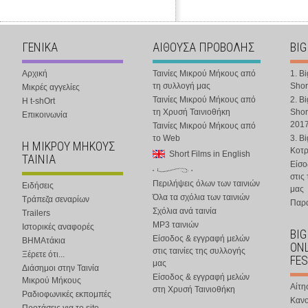
ΓΕΝΙΚΑ
ΑΙΘΟΥΣΑ ΠΡΟΒΟΛΗΣ
BIG
Αρχική
Ταινίες Μικρού Μήκους από
1. B
τη συλλογή μας
Shor
Μικρές αγγελίες
Ταινίες Μικρού Μήκους από
2. B
Η t-shOrt
τη Χρυσή Ταινιοθήκη
Shor
Επικοινωνία
201
Ταινίες Μικρού Μήκους από
το Web
3. B
Η ΜΙΚΡΟΥ ΜΗΚΟΥΣ
Κοτ
Short Films in English
ΤΑΙΝΙΑ
Είσο
στις
Περιλήψεις όλων των ταινιών
Ειδήσεις
μας
Όλα τα σχόλια των ταινιών
Τράπεζα σεναρίων
Παρα
Σχόλια ανά ταινία
Trailers
MP3 ταινιών
Ιστορικές αναφορές
BIG
Είσοδος & εγγραφή μελών
ΒΗΜΑτάκια
ONL
στις ταινίες της συλλογής
Ξέρετε ότι...
FES
μας
Διάσημοι στην Ταινία
Είσοδος & εγγραφή μελών
Μικρού Μήκους
Αίτη
στη Χρυσή Ταινιοθήκη
Ραδιοφωνικές εκπομπές
Κανο