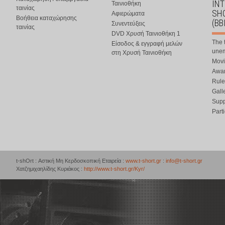
IN
Ταινιοθήκη
ταινίας
SHO
Αφιερώματα
Βοήθεια καταχώρησης
(BB
Συνεντεύξεις
ταινίας
DVD Χρυσή Ταινιοθήκη 1
The 
Είσοδος & εγγραφή μελών
une
στη Χρυσή Ταινιοθήκη
Movi
Awar
Rule
Gall
Supp
Part
t-shOrt : Αστική Μη Κερδοσκοπική Εταιρεία :
www.t-short.gr
:
info@t-short.gr
Χατζημιχαηλίδης Κυριάκος :
http://www.t-short.gr/Kyr/