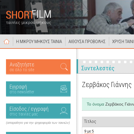
Η ΜΙΚΡΟΥ ΜΗΚΟΥΣ ΤΑΙΝΙΑ
ΑΙΘΟΥΣΑ ΠΡΟΒΟΛΗΣ
ΧΡΥΣΗ ΤΑΙΝ
Αναζητήστε
Συντελεστές
σε όλο το site
Ζερβάκος Γιάννης
Εγγραφή
στο newsletter
Το όνομα
Ζερβάκος Γιάν
Είσοδος / εγγραφή
στις ταινίες μας
Τίτλος
(απαραίτητο για την ψηφοφορία των ταινιών)
9 με 5