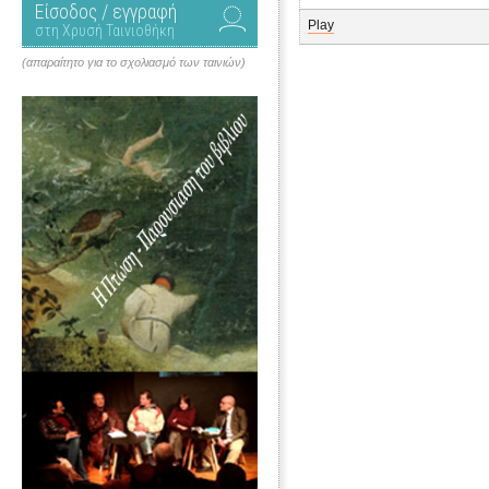
Είσοδος / εγγραφή
Play
στη Χρυσή Ταινιοθήκη
(απαραίτητο για το σχολιασμό των ταινιών)