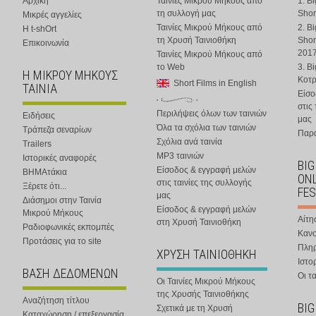
Αρχική
Ταινίες Μικρού Μήκους από
1. B
τη συλλογή μας
Shor
Μικρές αγγελίες
Ταινίες Μικρού Μήκους από
2. B
Η t-shOrt
τη Χρυσή Ταινιοθήκη
Shor
Επικοινωνία
201
Ταινίες Μικρού Μήκους από
το Web
3. B
Η ΜΙΚΡΟΥ ΜΗΚΟΥΣ
Κοτ
Short Films in English
ΤΑΙΝΙΑ
Είσο
στις
Περιλήψεις όλων των ταινιών
Ειδήσεις
μας
Όλα τα σχόλια των ταινιών
Τράπεζα σεναρίων
Παρα
Σχόλια ανά ταινία
Trailers
MP3 ταινιών
Ιστορικές αναφορές
BIG
Είσοδος & εγγραφή μελών
ΒΗΜΑτάκια
ONL
στις ταινίες της συλλογής
Ξέρετε ότι...
FES
μας
Διάσημοι στην Ταινία
Είσοδος & εγγραφή μελών
Μικρού Μήκους
Αίτη
στη Χρυσή Ταινιοθήκη
Ραδιοφωνικές εκπομπές
Κανο
Προτάσεις για το site
Πλη
ΧΡΥΣΗ ΤΑΙΝΙΟΘΗΚΗ
Ιστο
ΒΑΣΗ ΔΕΔΟΜΕΝΩΝ
Οι τα
Οι Ταινίες Μικρού Μήκους
της Χρυσής Ταινιοθήκης
Αναζήτηση τίτλου
BIG
Σχετικά με τη Χρυσή
Καταχώρηση / επεξεργασία