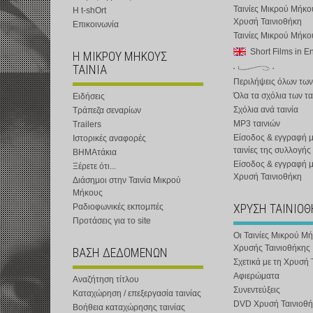
Ταινίες Μικρού Μήκο
Η t-shOrt
Χρυσή Ταινιοθήκη
Επικοινωνία
Ταινίες Μικρού Μήκ
Short Films in E
Η ΜΙΚΡΟΥ ΜΗΚΟΥΣ
ΤΑΙΝΙΑ
Περιλήψεις όλων των
Όλα τα σχόλια των τα
Ειδήσεις
Σχόλια ανά ταινία
Τράπεζα σεναρίων
MP3 ταινιών
Trailers
Είσοδος & εγγραφή μ
Ιστορικές αναφορές
ταινίες της συλλογής
ΒΗΜΑτάκια
Είσοδος & εγγραφή 
Ξέρετε ότι...
Χρυσή Ταινιοθήκη
Διάσημοι στην Ταινία Μικρού
Μήκους
ΧΡΥΣΗ ΤΑΙΝΙΟ
Ραδιοφωνικές εκπομπές
Προτάσεις για το site
Οι Ταινίες Μικρού Μ
Χρυσής Ταινιοθήκης
ΒΑΣΗ ΔΕΔΟΜΕΝΩΝ
Σχετικά με τη Χρυσή 
Αφιερώματα
Αναζήτηση τίτλου
Συνεντεύξεις
Καταχώρηση / επεξεργασία ταινίας
DVD Χρυσή Ταινιοθή
Βοήθεια καταχώρησης ταινίας