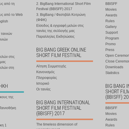
υς από τη
2. BigBang International Short Film
BBISFF
Festival (BBISFF) 2017
Movies
ους από το Web
3. BigBang / Φεστιβάλ Κοτρώνη
Awards
(ΦΦΚ)
Rules
nglish
Είσοδος & εγγραφή μελών στις
Gallery
ταινίες της συλλογής μας
Support
 ταινιών
Παραλληλες Εκδηλώσεις
Program
ινιών
Promo
BIG BANG GREEK ONLINE
Press
SHORT FILM FESTIVAL
Open Ceremo
ελών στις
Close Ceremo
 μας
Αίτηση Συμμετοχής
Downloads
μελών στη
Κανονισμός
Statistics
Πληροφορίες
Ιστορικό
ΘΗΚΗ
BIG BANG 
Οι ταινίες
SHORT FIL
(BBISFF) 2
ήκους της
BIG BANG INTERNATIONAL
SHORT FILM FESTIVAL
Ταινιοθήκη
BBISFF
(BBISFF) 2017
Movies
Awards
The timeless dimension of
κη 1
Rules