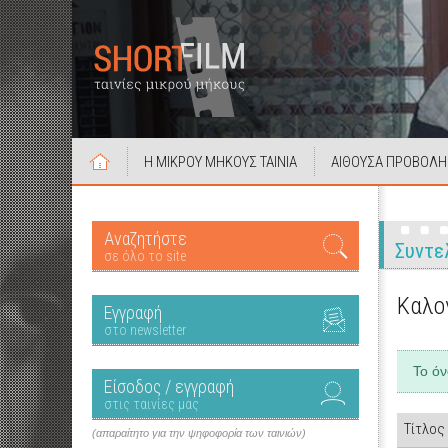
Η ΜΙΚΡΟΥ ΜΗΚΟΥΣ ΤΑΙΝΙΑ
ΑΙΘΟΥΣΑ ΠΡΟΒΟΛΗ
Αναζητήστε
Συντε
σε όλο το site
Καλο
Εγγραφή
στο newsletter
Το ό
Είσοδος / εγγραφή
στις ταινίες μας
Τίτλος
(απαραίτητο για την ψηφοφορία των ταινιών)