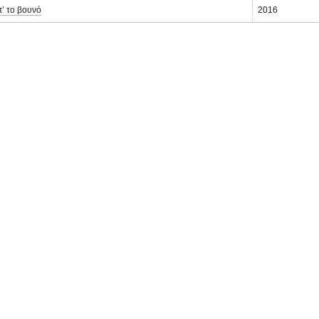
’ το βουνό
2016