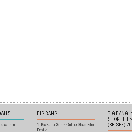
ΟΛΗΣ
BIG BANG
BIG BANG 
SHORT FIL
(BBISFF) 2
υς από τη
1. BigBang Greek Online Short Film
Festival