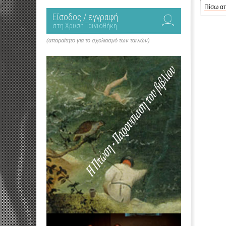
Πίσω απ
Είσοδος / εγγραφή
στη Χρυσή Ταινιοθήκη
(απαραίτητο για το σχολιασμό των ταινιών)