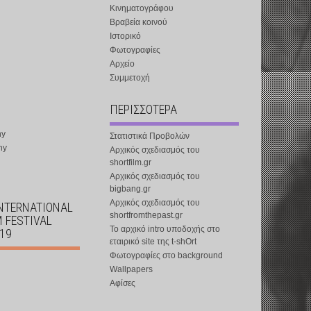
Κινηματογράφου
Βραβεία κοινού
Ιστορικό
Φωτογραφίες
Αρχείο
Συμμετοχή
ΠΕΡΙΣΣΟΤΕΡΑ
ny
Στατιστικά Προβολών
ny
Αρχικός σχεδιασμός του
shortfilm.gr
Αρχικός σχεδιασμός του
bigbang.gr
Αρχικός σχεδιασμός του
INTERNATIONAL
shortfromthepast.gr
M FESTIVAL
Το αρχικό intro υποδοχής στο
019
εταιρικό site της t-shOrt
Φωτογραφίες στο background
Wallpapers
Αφίσες