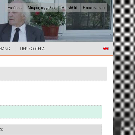
Ειδήσεις
Μικρές αγγελίες
Η t-shOrt
Επικοινωνία
 BANG
ΠΕΡΙΣΣΟΤΕΡΑ
τα