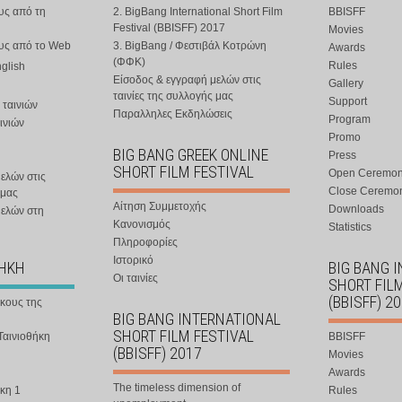
υς από τη
2. BigBang International Short Film
BBISFF
Festival (BBISFF) 2017
Movies
ους από το Web
3. BigBang / Φεστιβάλ Κοτρώνη
Awards
(ΦΦΚ)
Rules
nglish
Είσοδος & εγγραφή μελών στις
Gallery
ταινίες της συλλογής μας
Support
 ταινιών
Παραλληλες Εκδηλώσεις
Program
ινιών
Promo
BIG BANG GREEK ONLINE
Press
SHORT FILM FESTIVAL
Open Ceremo
ελών στις
Close Ceremo
 μας
Αίτηση Συμμετοχής
Downloads
μελών στη
Κανονισμός
Statistics
Πληροφορίες
Ιστορικό
ΘΗΚΗ
BIG BANG 
Οι ταινίες
SHORT FIL
(BBISFF) 2
ήκους της
BIG BANG INTERNATIONAL
SHORT FILM FESTIVAL
Ταινιοθήκη
BBISFF
(BBISFF) 2017
Movies
Awards
The timeless dimension of
κη 1
Rules