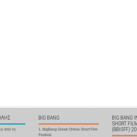
ΟΛΗΣ
BIG BANG
BIG BANG 
SHORT FIL
(BBISFF) 2
υς από τη
1. BigBang Greek Online Short Film
Festival