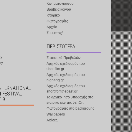
Κινηματογράφου
Βραβεία κοινού
Ιστορικό
Φωτογραφίες
Αρχείο
Συμμετοχή
ΠΕΡΙΣΣΟΤΕΡΑ
ny
Στατιστικά Προβολών
ny
Αρχικός σχεδιασμός του
shortfilm.gr
Αρχικός σχεδιασμός του
bigbang.gr
Αρχικός σχεδιασμός του
INTERNATIONAL
shortfromthepast.gr
M FESTIVAL
Το αρχικό intro υποδοχής στο
019
εταιρικό site της t-shOrt
Φωτογραφίες στο background
Wallpapers
Αφίσες