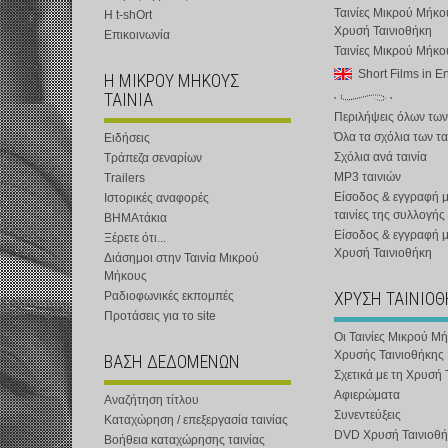
Ταινίες Μικρού Μήκο
Η t-shOrt
Χρυσή Ταινιοθήκη
Επικοινωνία
Ταινίες Μικρού Μήκ
Short Films in E
Η ΜΙΚΡΟΥ ΜΗΚΟΥΣ
ΤΑΙΝΙΑ
Περιλήψεις όλων των
Όλα τα σχόλια των τα
Ειδήσεις
Σχόλια ανά ταινία
Τράπεζα σεναρίων
MP3 ταινιών
Trailers
Είσοδος & εγγραφή μ
Ιστορικές αναφορές
ταινίες της συλλογής
ΒΗΜΑτάκια
Είσοδος & εγγραφή 
Ξέρετε ότι...
Χρυσή Ταινιοθήκη
Διάσημοι στην Ταινία Μικρού
Μήκους
ΧΡΥΣΗ ΤΑΙΝΙΟ
Ραδιοφωνικές εκπομπές
Προτάσεις για το site
Οι Ταινίες Μικρού Μ
Χρυσής Ταινιοθήκης
ΒΑΣΗ ΔΕΔΟΜΕΝΩΝ
Σχετικά με τη Χρυσή 
Αφιερώματα
Αναζήτηση τίτλου
Συνεντεύξεις
Καταχώρηση / επεξεργασία ταινίας
DVD Χρυσή Ταινιοθή
Βοήθεια καταχώρησης ταινίας