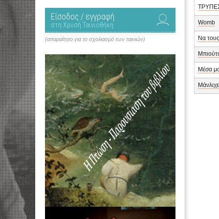
ΤΡΥΠΕ
Είσοδος / εγγραφή
Womb
στη Χρυσή Ταινιοθήκη
Να του
(απαραίτητο για το σχολιασμό των ταινιών)
Μπιούτι
Μέσα μ
Μάνλιχ