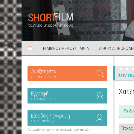
Η ΜΙΚΡΟΥ ΜΗΚΟΥΣ ΤΑΙΝΙΑ
ΑΙΘΟΥΣΑ ΠΡΟΒΟΛΗ
Αναζητήστε
Συντε
σε όλο το site
Χατζ
Εγγραφή
στο newsletter
Το ό
Είσοδος / εγγραφή
στις ταινίες μας
Τίτλος
(απαραίτητο για την ψηφοφορία των ταινιών)