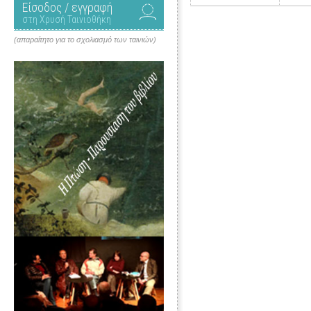
Είσοδος / εγγραφή
στη Χρυσή Ταινιοθήκη
(απαραίτητο για το σχολιασμό των ταινιών)