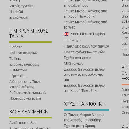
Αρχική
Ταινίες Μικρού Μήκους από
1. B
τη συλλογή μας
Shor
Μικρές αγγελίες
Ταινίες Μικρού Μήκους από
2. B
Η t-shOrt
τη Χρυσή Ταινιοθήκη
Shor
Επικοινωνία
201
Ταινίες Μικρού Μήκους από
το Web
3. B
Η ΜΙΚΡΟΥ ΜΗΚΟΥΣ
Κοτ
Short Films in English
ΤΑΙΝΙΑ
Είσο
στις
Περιλήψεις όλων των ταινιών
Ειδήσεις
μας
Όλα τα σχόλια των ταινιών
Τράπεζα σεναρίων
Παρα
Σχόλια ανά ταινία
Trailers
MP3 ταινιών
Ιστορικές αναφορές
BIG
Είσοδος & εγγραφή μελών
ΒΗΜΑτάκια
ONL
στις ταινίες της συλλογής
Ξέρετε ότι...
FES
μας
Διάσημοι στην Ταινία
Είσοδος & εγγραφή μελών
Μικρού Μήκους
Αίτη
στη Χρυσή Ταινιοθήκη
Ραδιοφωνικές εκπομπές
Κανο
Προτάσεις για το site
Πλη
ΧΡΥΣΗ ΤΑΙΝΙΟΘΗΚΗ
Ιστο
ΒΑΣΗ ΔΕΔΟΜΕΝΩΝ
Οι τα
Οι Ταινίες Μικρού Μήκους
της Χρυσής Ταινιοθήκης
Αναζήτηση τίτλου
BIG
Σχετικά με τη Χρυσή
Καταχώρηση / επεξεργασία