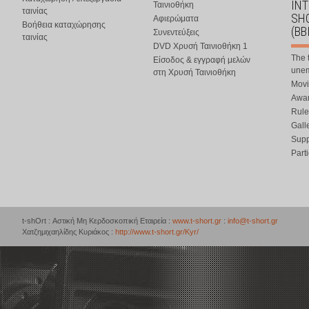
IN
Ταινιοθήκη
ταινίας
SHO
Αφιερώματα
Βοήθεια καταχώρησης
(BB
Συνεντεύξεις
ταινίας
DVD Χρυσή Ταινιοθήκη 1
The 
Είσοδος & εγγραφή μελών
une
στη Χρυσή Ταινιοθήκη
Movi
Awar
Rule
Gall
Supp
Part
t-shOrt : Αστική Μη Κερδοσκοπική Εταιρεία :
www.t-short.gr
:
info@t-short.gr
Χατζημιχαηλίδης Κυριάκος :
http://www.t-short.gr/Kyr/