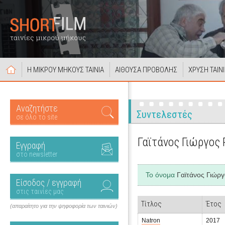
Η ΜΙΚΡΟΥ ΜΗΚΟΥΣ ΤΑΙΝΙΑ
ΑΙΘΟΥΣΑ ΠΡΟΒΟΛΗΣ
ΧΡΥΣΗ ΤΑΙΝ
Αναζητήστε
Συντελεστές
σε όλο το site
Γαϊτάνος Γιώργος 
Εγγραφή
στο newsletter
Το όνομα
Γαϊτάνος Γιώργ
Είσοδος / εγγραφή
στις ταινίες μας
Τίτλος
Έτος
(απαραίτητο για την ψηφοφορία των ταινιών)
Natron
2017