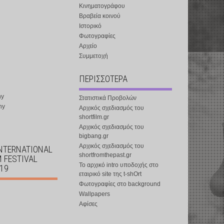
Κινηματογράφου
Βραβεία κοινού
Ιστορικό
Φωτογραφίες
Αρχείο
Συμμετοχή
ΠΕΡΙΣΣΟΤΕΡΑ
ny
Στατιστικά Προβολών
ny
Αρχικός σχεδιασμός του
shortfilm.gr
Αρχικός σχεδιασμός του
bigbang.gr
Αρχικός σχεδιασμός του
INTERNATIONAL
shortfromthepast.gr
M FESTIVAL
Το αρχικό intro υποδοχής στο
019
εταιρικό site της t-shOrt
Φωτογραφίες στο background
Wallpapers
Αφίσες