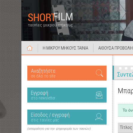
Η ΜΙΚΡΟΥ ΜΗΚΟΥΣ ΤΑΙΝΙΑ
ΑΙΘΟΥΣΑ ΠΡΟΒΟΛΗ
Αναζητήστε
Συντε
σε όλο το site
Μπαρ
Εγγραφή
στο newsletter
Το ό
Είσοδος / εγγραφή
στις ταινίες μας
Τίτλος
(απαραίτητο για την ψηφοφορία των ταινιών)