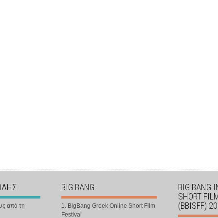
ΟΛΗΣ
BIG BANG
BIG BANG 
SHORT FIL
(BBISFF) 2
υς από τη
1. BigBang Greek Online Short Film
Festival