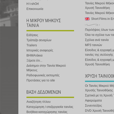
Ταινίες Μικρού Μήκο
Η t-shOrt
Χρυσή Ταινιοθήκη
Επικοινωνία
Ταινίες Μικρού Μήκ
Short Films in E
Η ΜΙΚΡΟΥ ΜΗΚΟΥΣ
ΤΑΙΝΙΑ
Περιλήψεις όλων των
Όλα τα σχόλια των τα
Ειδήσεις
Σχόλια ανά ταινία
Τράπεζα σεναρίων
MP3 ταινιών
Trailers
Είσοδος & εγγραφή μ
Ιστορικές αναφορές
ταινίες της συλλογής
ΒΗΜΑτάκια
Είσοδος & εγγραφή 
Ξέρετε ότι...
Χρυσή Ταινιοθήκη
Διάσημοι στην Ταινία Μικρού
Μήκους
ΧΡΥΣΗ ΤΑΙΝΙΟ
Ραδιοφωνικές εκπομπές
Προτάσεις για το site
Οι Ταινίες Μικρού Μ
Χρυσής Ταινιοθήκης
ΒΑΣΗ ΔΕΔΟΜΕΝΩΝ
Σχετικά με τη Χρυσή 
Αφιερώματα
Αναζήτηση τίτλου
Συνεντεύξεις
Καταχώρηση / επεξεργασία ταινίας
DVD Χρυσή Ταινιοθή
Βοήθεια καταχώρησης ταινίας