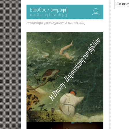
Θα σε α
Είσοδος / εγγραφή
στη Χρυσή Ταινιοθήκη
(απαραίτητο για το σχολιασμό των ταινιών)