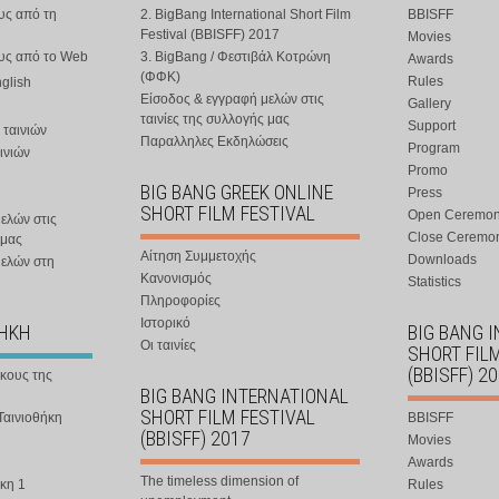
υς από τη
2. BigBang International Short Film
BBISFF
Festival (BBISFF) 2017
Movies
ους από το Web
3. BigBang / Φεστιβάλ Κοτρώνη
Awards
(ΦΦΚ)
Rules
nglish
Είσοδος & εγγραφή μελών στις
Gallery
ταινίες της συλλογής μας
Support
 ταινιών
Παραλληλες Εκδηλώσεις
Program
ινιών
Promo
BIG BANG GREEK ONLINE
Press
SHORT FILM FESTIVAL
Open Ceremo
ελών στις
Close Ceremo
 μας
Αίτηση Συμμετοχής
Downloads
μελών στη
Κανονισμός
Statistics
Πληροφορίες
Ιστορικό
ΘΗΚΗ
BIG BANG 
Οι ταινίες
SHORT FIL
(BBISFF) 2
ήκους της
BIG BANG INTERNATIONAL
SHORT FILM FESTIVAL
Ταινιοθήκη
BBISFF
(BBISFF) 2017
Movies
Awards
The timeless dimension of
κη 1
Rules