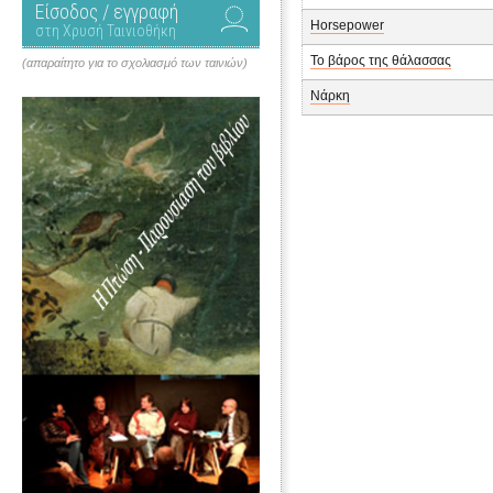
Είσοδος / εγγραφή
Horsepower
στη Χρυσή Ταινιοθήκη
Το βάρος της θάλασσας
(απαραίτητο για το σχολιασμό των ταινιών)
Νάρκη