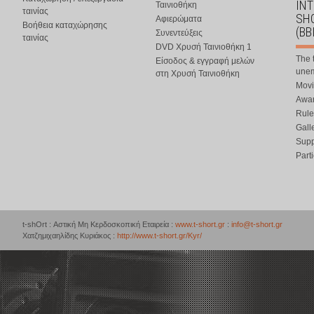
IN
Ταινιοθήκη
ταινίας
SHO
Αφιερώματα
Βοήθεια καταχώρησης
(BB
Συνεντεύξεις
ταινίας
DVD Χρυσή Ταινιοθήκη 1
The 
Είσοδος & εγγραφή μελών
une
στη Χρυσή Ταινιοθήκη
Movi
Awar
Rule
Gall
Supp
Part
t-shOrt : Αστική Μη Κερδοσκοπική Εταιρεία :
www.t-short.gr
:
info@t-short.gr
Χατζημιχαηλίδης Κυριάκος :
http://www.t-short.gr/Kyr/