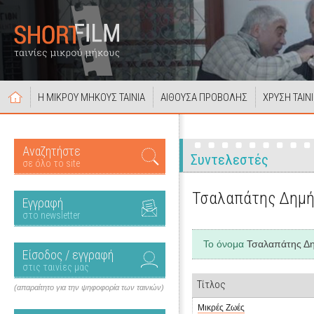
Η ΜΙΚΡΟΥ ΜΗΚΟΥΣ ΤΑΙΝΙΑ
ΑΙΘΟΥΣΑ ΠΡΟΒΟΛΗΣ
ΧΡΥΣΗ ΤΑΙΝ
Αναζητήστε
Συντελεστές
σε όλο το site
Τσαλαπάτης Δημή
Εγγραφή
στο newsletter
Το όνομα
Τσαλαπάτης Δ
Είσοδος / εγγραφή
στις ταινίες μας
Τίτλος
(απαραίτητο για την ψηφοφορία των ταινιών)
Μικρές Ζωές