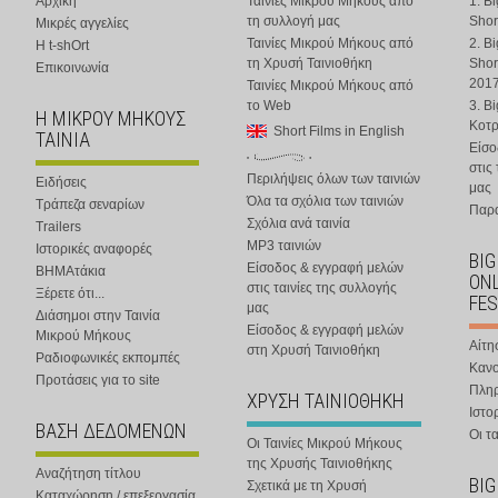
Αρχική
Ταινίες Μικρού Μήκους από
1. B
τη συλλογή μας
Shor
Μικρές αγγελίες
Ταινίες Μικρού Μήκους από
2. B
Η t-shOrt
τη Χρυσή Ταινιοθήκη
Shor
Επικοινωνία
201
Ταινίες Μικρού Μήκους από
το Web
3. B
Η ΜΙΚΡΟΥ ΜΗΚΟΥΣ
Κοτ
Short Films in English
ΤΑΙΝΙΑ
Είσο
στις
Περιλήψεις όλων των ταινιών
Ειδήσεις
μας
Όλα τα σχόλια των ταινιών
Τράπεζα σεναρίων
Παρα
Σχόλια ανά ταινία
Trailers
MP3 ταινιών
Ιστορικές αναφορές
BIG
Είσοδος & εγγραφή μελών
ΒΗΜΑτάκια
ONL
στις ταινίες της συλλογής
Ξέρετε ότι...
FES
μας
Διάσημοι στην Ταινία
Είσοδος & εγγραφή μελών
Μικρού Μήκους
Αίτη
στη Χρυσή Ταινιοθήκη
Ραδιοφωνικές εκπομπές
Κανο
Προτάσεις για το site
Πλη
ΧΡΥΣΗ ΤΑΙΝΙΟΘΗΚΗ
Ιστο
ΒΑΣΗ ΔΕΔΟΜΕΝΩΝ
Οι τα
Οι Ταινίες Μικρού Μήκους
της Χρυσής Ταινιοθήκης
Αναζήτηση τίτλου
BIG
Σχετικά με τη Χρυσή
Καταχώρηση / επεξεργασία