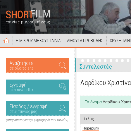
Η ΜΙΚΡΟΥ ΜΗΚΟΥΣ ΤΑΙΝΙΑ
ΑΙΘΟΥΣΑ ΠΡΟΒΟΛΗΣ
ΧΡΥΣΗ ΤΑΙΝ
Αναζητήστε
Συντελεστές
σε όλο το site
Λαρδίκου Χριστίνα
Εγγραφή
στο newsletter
Το όνομα
Λαρδίκου Χριστ
Είσοδος / εγγραφή
στις ταινίες μας
Τίτλος
(απαραίτητο για την ψηφοφορία των ταινιών)
Hopepunk