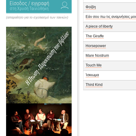
Είσοδος / εγγραφή
Φοίβη
στη Χρυσή Ταινιοθήκη
Εάν σου πω τις αναμνήσεις μο
(απαραίτητο για το σχολιασμό των ταινιών)
A piece of liberty
The Giraffe
Horsepower
Mare Nostrum
Touch Me
Ίσκιωμα
Third Kind