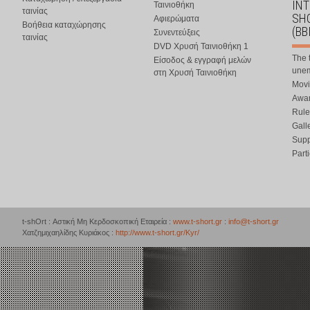
IN
Ταινιοθήκη
ταινίας
SHO
Αφιερώματα
Βοήθεια καταχώρησης
(BB
Συνεντεύξεις
ταινίας
DVD Χρυσή Ταινιοθήκη 1
The 
Είσοδος & εγγραφή μελών
une
στη Χρυσή Ταινιοθήκη
Movi
Awar
Rule
Gall
Supp
Part
t-shOrt : Αστική Μη Κερδοσκοπική Εταιρεία :
www.t-short.gr
:
info@t-short.gr
Χατζημιχαηλίδης Κυριάκος :
http://www.t-short.gr/Kyr/