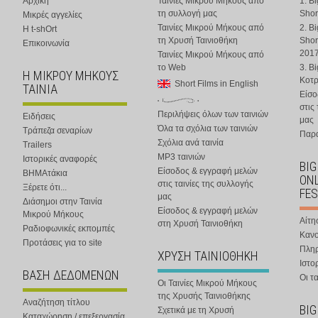
Αρχική
Ταινίες Μικρού Μήκους από
1. B
τη συλλογή μας
Shor
Μικρές αγγελίες
Ταινίες Μικρού Μήκους από
2. B
Η t-shOrt
τη Χρυσή Ταινιοθήκη
Shor
Επικοινωνία
201
Ταινίες Μικρού Μήκους από
το Web
3. B
Η ΜΙΚΡΟΥ ΜΗΚΟΥΣ
Κοτ
Short Films in English
ΤΑΙΝΙΑ
Είσο
στις
Περιλήψεις όλων των ταινιών
Ειδήσεις
μας
Όλα τα σχόλια των ταινιών
Τράπεζα σεναρίων
Παρα
Σχόλια ανά ταινία
Trailers
MP3 ταινιών
Ιστορικές αναφορές
BIG
Είσοδος & εγγραφή μελών
ΒΗΜΑτάκια
ONL
στις ταινίες της συλλογής
Ξέρετε ότι...
FES
μας
Διάσημοι στην Ταινία
Είσοδος & εγγραφή μελών
Μικρού Μήκους
Αίτη
στη Χρυσή Ταινιοθήκη
Ραδιοφωνικές εκπομπές
Κανο
Προτάσεις για το site
Πλη
ΧΡΥΣΗ ΤΑΙΝΙΟΘΗΚΗ
Ιστο
ΒΑΣΗ ΔΕΔΟΜΕΝΩΝ
Οι τα
Οι Ταινίες Μικρού Μήκους
της Χρυσής Ταινιοθήκης
Αναζήτηση τίτλου
BIG
Σχετικά με τη Χρυσή
Καταχώρηση / επεξεργασία