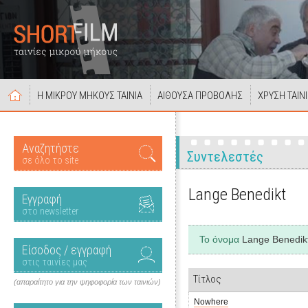
Η ΜΙΚΡΟΥ ΜΗΚΟΥΣ ΤΑΙΝΙΑ
ΑΙΘΟΥΣΑ ΠΡΟΒΟΛΗΣ
ΧΡΥΣΗ ΤΑΙΝ
Αναζητήστε
Συντελεστές
σε όλο το site
Lange Benedikt
Εγγραφή
στο newsletter
Το όνομα
Lange Benedik
Είσοδος / εγγραφή
στις ταινίες μας
Τίτλος
(απαραίτητο για την ψηφοφορία των ταινιών)
Nowhere