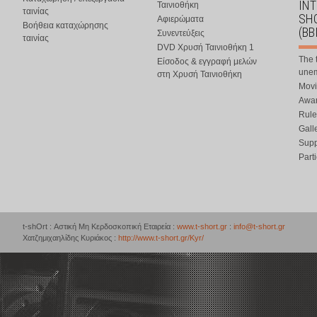
IN
Ταινιοθήκη
ταινίας
SHO
Αφιερώματα
Βοήθεια καταχώρησης
(BB
Συνεντεύξεις
ταινίας
DVD Χρυσή Ταινιοθήκη 1
The 
Είσοδος & εγγραφή μελών
une
στη Χρυσή Ταινιοθήκη
Movi
Awar
Rule
Gall
Supp
Part
t-shOrt : Αστική Μη Κερδοσκοπική Εταιρεία :
www.t-short.gr
:
info@t-short.gr
Χατζημιχαηλίδης Κυριάκος :
http://www.t-short.gr/Kyr/