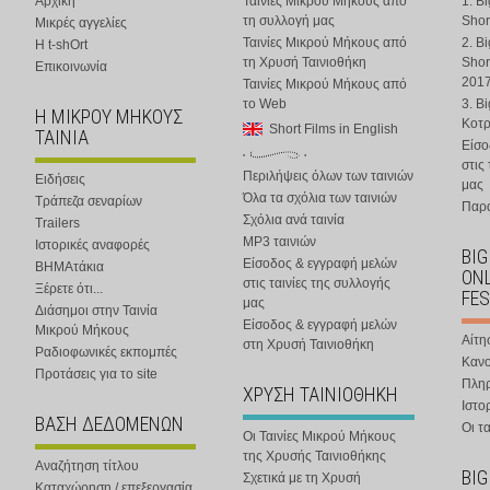
Αρχική
Ταινίες Μικρού Μήκους από
1. B
τη συλλογή μας
Shor
Μικρές αγγελίες
Ταινίες Μικρού Μήκους από
2. B
Η t-shOrt
τη Χρυσή Ταινιοθήκη
Shor
Επικοινωνία
201
Ταινίες Μικρού Μήκους από
το Web
3. B
Η ΜΙΚΡΟΥ ΜΗΚΟΥΣ
Κοτ
Short Films in English
ΤΑΙΝΙΑ
Είσο
στις
Περιλήψεις όλων των ταινιών
Ειδήσεις
μας
Όλα τα σχόλια των ταινιών
Τράπεζα σεναρίων
Παρα
Σχόλια ανά ταινία
Trailers
MP3 ταινιών
Ιστορικές αναφορές
BIG
Είσοδος & εγγραφή μελών
ΒΗΜΑτάκια
ONL
στις ταινίες της συλλογής
Ξέρετε ότι...
FES
μας
Διάσημοι στην Ταινία
Είσοδος & εγγραφή μελών
Μικρού Μήκους
Αίτη
στη Χρυσή Ταινιοθήκη
Ραδιοφωνικές εκπομπές
Κανο
Προτάσεις για το site
Πλη
ΧΡΥΣΗ ΤΑΙΝΙΟΘΗΚΗ
Ιστο
ΒΑΣΗ ΔΕΔΟΜΕΝΩΝ
Οι τα
Οι Ταινίες Μικρού Μήκους
της Χρυσής Ταινιοθήκης
Αναζήτηση τίτλου
BIG
Σχετικά με τη Χρυσή
Καταχώρηση / επεξεργασία