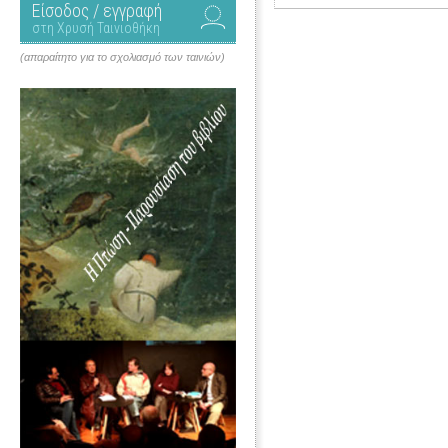
Είσοδος / εγγραφή
στη Χρυσή Ταινιοθήκη
(απαραίτητο για το σχολιασμό των ταινιών)