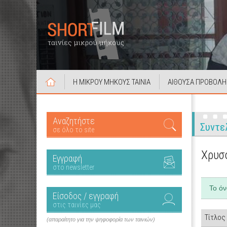
Η ΜΙΚΡΟΥ ΜΗΚΟΥΣ ΤΑΙΝΙΑ
ΑΙΘΟΥΣΑ ΠΡΟΒΟΛΗ
Αναζητήστε
Συντε
σε όλο το site
Χρυσ
Εγγραφή
στο newsletter
Το ό
Είσοδος / εγγραφή
στις ταινίες μας
Τίτλος
(απαραίτητο για την ψηφοφορία των ταινιών)