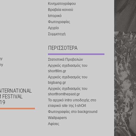
Κινηματογράφου
Βραβεία κοινού
Ιστορικό
Φωτογραφίες
Αρχείο
Συμμετοχή
ΠΕΡΙΣΣΟΤΕΡΑ
ny
Στατιστικά Προβολών
ny
Αρχικός σχεδιασμός του
shortfilm.gr
Αρχικός σχεδιασμός του
bigbang.gr
Αρχικός σχεδιασμός του
INTERNATIONAL
shortfromthepast.gr
M FESTIVAL
Το αρχικό intro υποδοχής στο
019
εταιρικό site της t-shOrt
Φωτογραφίες στο background
Wallpapers
Αφίσες