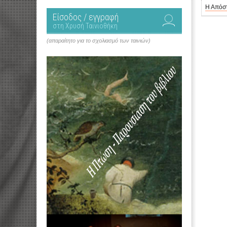
Η Απόστ
Είσοδος / εγγραφή
στη Χρυσή Ταινιοθήκη
(απαραίτητο για το σχολιασμό των ταινιών)