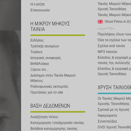
Ταινίες Μικρού Μήκο
Η t-shOrt
Χρυσή Ταινιοθήκη
Επικοινωνία
Ταινίες Μικρού Μήκ
Short Films in E
Η ΜΙΚΡΟΥ ΜΗΚΟΥΣ
ΤΑΙΝΙΑ
Περιλήψεις όλων των
Όλα τα σχόλια των τα
Ειδήσεις
Σχόλια ανά ταινία
Τράπεζα σεναρίων
MP3 ταινιών
Trailers
Είσοδος & εγγραφή μ
Ιστορικές αναφορές
ταινίες της συλλογής
ΒΗΜΑτάκια
Είσοδος & εγγραφή 
Ξέρετε ότι...
Χρυσή Ταινιοθήκη
Διάσημοι στην Ταινία Μικρού
Μήκους
ΧΡΥΣΗ ΤΑΙΝΙΟ
Ραδιοφωνικές εκπομπές
Προτάσεις για το site
Οι Ταινίες Μικρού Μ
Χρυσής Ταινιοθήκης
ΒΑΣΗ ΔΕΔΟΜΕΝΩΝ
Σχετικά με τη Χρυσή 
Αφιερώματα
Αναζήτηση τίτλου
Συνεντεύξεις
Καταχώρηση / επεξεργασία ταινίας
DVD Χρυσή Ταινιοθή
Βοήθεια καταχώρησης ταινίας