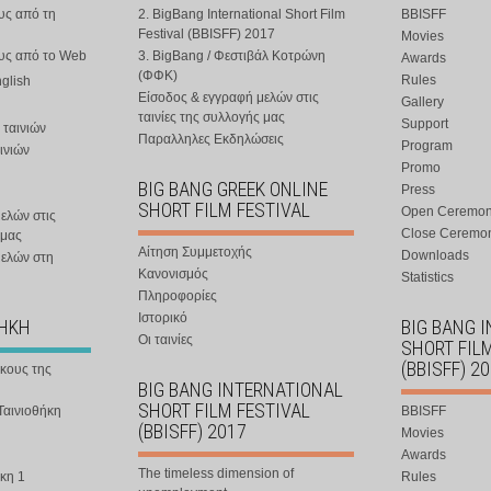
υς από τη
2. BigBang International Short Film
BBISFF
Festival (BBISFF) 2017
Movies
ους από το Web
3. BigBang / Φεστιβάλ Κοτρώνη
Awards
(ΦΦΚ)
Rules
nglish
Είσοδος & εγγραφή μελών στις
Gallery
ταινίες της συλλογής μας
Support
 ταινιών
Παραλληλες Εκδηλώσεις
Program
ινιών
Promo
BIG BANG GREEK ONLINE
Press
SHORT FILM FESTIVAL
Open Ceremo
ελών στις
Close Ceremo
 μας
Αίτηση Συμμετοχής
Downloads
μελών στη
Κανονισμός
Statistics
Πληροφορίες
Ιστορικό
ΘΗΚΗ
BIG BANG 
Οι ταινίες
SHORT FIL
(BBISFF) 2
ήκους της
BIG BANG INTERNATIONAL
SHORT FILM FESTIVAL
Ταινιοθήκη
BBISFF
(BBISFF) 2017
Movies
Awards
The timeless dimension of
κη 1
Rules