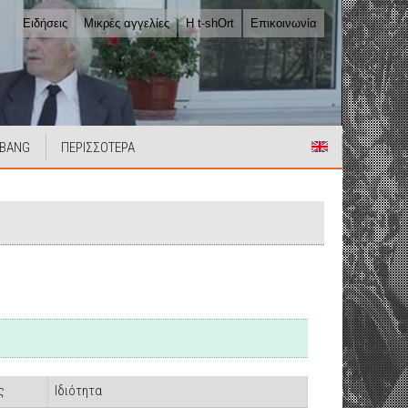
Ειδήσεις
Μικρές αγγελίες
Η t-shOrt
Επικοινωνία
 BANG
ΠΕΡΙΣΣΟΤΕΡΑ
ς
Ιδιότητα