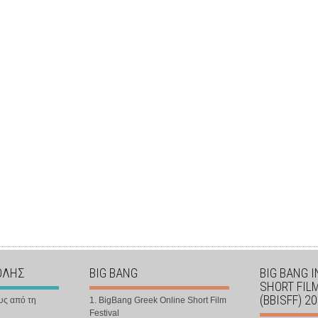
ΟΛΗΣ
BIG BANG
BIG BANG 
SHORT FIL
(BBISFF) 2
υς από τη
1. BigBang Greek Online Short Film
Festival