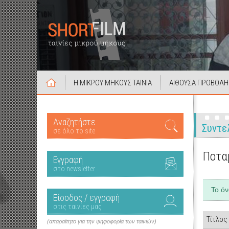
Η ΜΙΚΡΟΥ ΜΗΚΟΥΣ ΤΑΙΝΙΑ
ΑΙΘΟΥΣΑ ΠΡΟΒΟΛΗ
Αναζητήστε
Συντε
σε όλο το site
Ποτα
Εγγραφή
στο newsletter
Το ό
Είσοδος / εγγραφή
στις ταινίες μας
Τίτλος
(απαραίτητο για την ψηφοφορία των ταινιών)