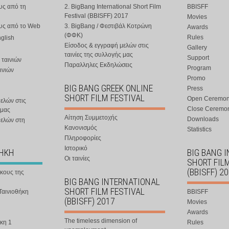
υς από τη
2. BigBang International Short Film
BBISFF
Festival (BBISFF) 2017
Movies
ους από το Web
3. BigBang / Φεστιβάλ Κοτρώνη
Awards
(ΦΦΚ)
Rules
nglish
Είσοδος & εγγραφή μελών στις
Gallery
ταινίες της συλλογής μας
Support
 ταινιών
Παραλληλες Εκδηλώσεις
Program
ινιών
Promo
BIG BANG GREEK ONLINE
Press
SHORT FILM FESTIVAL
Open Ceremo
ελών στις
Close Ceremo
 μας
Αίτηση Συμμετοχής
Downloads
μελών στη
Κανονισμός
Statistics
Πληροφορίες
Ιστορικό
ΘΗΚΗ
BIG BANG 
Οι ταινίες
SHORT FIL
(BBISFF) 2
ήκους της
BIG BANG INTERNATIONAL
SHORT FILM FESTIVAL
Ταινιοθήκη
BBISFF
(BBISFF) 2017
Movies
Awards
The timeless dimension of
κη 1
Rules