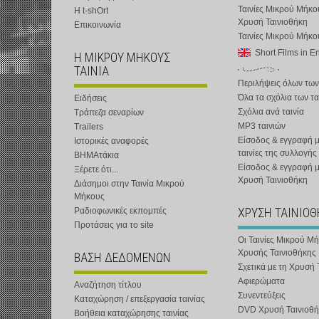
Ταινίες Μικρού Μήκο
Η t-shOrt
Χρυσή Ταινιοθήκη
Επικοινωνία
Ταινίες Μικρού Μήκ
Short Films in E
Η ΜΙΚΡΟΥ ΜΗΚΟΥΣ
ΤΑΙΝΙΑ
Περιλήψεις όλων των
Όλα τα σχόλια των τα
Ειδήσεις
Σχόλια ανά ταινία
Τράπεζα σεναρίων
MP3 ταινιών
Trailers
Είσοδος & εγγραφή μ
Ιστορικές αναφορές
ταινίες της συλλογής
ΒΗΜΑτάκια
Είσοδος & εγγραφή 
Ξέρετε ότι...
Χρυσή Ταινιοθήκη
Διάσημοι στην Ταινία Μικρού
Μήκους
ΧΡΥΣΗ ΤΑΙΝΙΟ
Ραδιοφωνικές εκπομπές
Προτάσεις για το site
Οι Ταινίες Μικρού Μ
Χρυσής Ταινιοθήκης
ΒΑΣΗ ΔΕΔΟΜΕΝΩΝ
Σχετικά με τη Χρυσή 
Αφιερώματα
Αναζήτηση τίτλου
Συνεντεύξεις
Καταχώρηση / επεξεργασία ταινίας
DVD Χρυσή Ταινιοθή
Βοήθεια καταχώρησης ταινίας