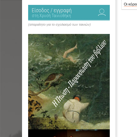
Οι κόρε
Είσοδος / εγγραφή
στη Χρυσή Ταινιοθήκη
(απαραίτητο για το σχολιασμό των ταινιών)