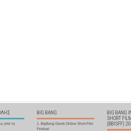
ΟΛΗΣ
BIG BANG
BIG BANG 
SHORT FIL
(BBISFF) 2
υς από τη
1. BigBang Greek Online Short Film
Festival