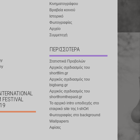
Κινηματογράφου
Βραβεία κοινού
Ιστορικό
Φωτογραφίες
Αρχείο
Συμμετοχή
ΠΕΡΙΣΣΟΤΕΡΑ
ny
Στατιστικά Προβολών
ny
Αρχικός σχεδιασμός του
shortfilm.gr
Αρχικός σχεδιασμός του
bigbang.gr
Αρχικός σχεδιασμός του
INTERNATIONAL
shortfromthepast.gr
M FESTIVAL
Το αρχικό intro υποδοχής στο
019
εταιρικό site της t-shOrt
Φωτογραφίες στο background
Wallpapers
Αφίσες