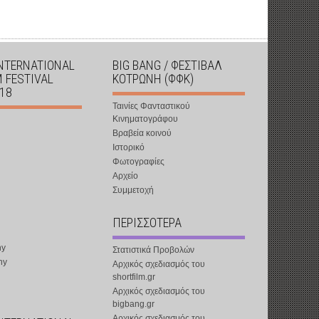
INTERNATIONAL
BIG BANG / ΦΕΣΤΙΒΑΛ
M FESTIVAL
ΚΟΤΡΩΝΗ (ΦΦΚ)
018
Ταινίες Φανταστικού
Κινηματογράφου
Βραβεία κοινού
Ιστορικό
Φωτογραφίες
Αρχείο
Συμμετοχή
ΠΕΡΙΣΣΟΤΕΡΑ
ny
Στατιστικά Προβολών
ny
Αρχικός σχεδιασμός του
shortfilm.gr
Αρχικός σχεδιασμός του
bigbang.gr
Αρχικός σχεδιασμός του