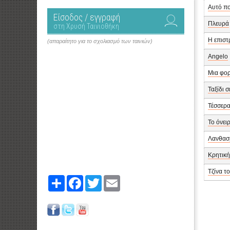
Αυτό πο
Είσοδος / εγγραφή
Πλευρά
στη Χρυσή Ταινιοθήκη
Η επισ
(απαραίτητο για το σχολιασμό των ταινιών)
Angelo
Μια φορ
Ταξίδι 
Τέσσερ
Το όνει
Λανθασ
Κρητική
Τζίνα τ
Share
Facebook
Twitter
Email