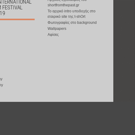
INTERNATIONAL
shortfromthepast.gr
M FESTIVAL
Το αρχικό intro υποδοχής στο
019
εταιρικό site της t-shOrt
Φωτογραφίες στο background
Wallpapers
Αφίσες
ny
ny
copyright © 2002-2026 by
t-shOrt
: all rights reserved
web design by
ward15