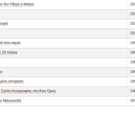
υ δεν Ήξερε η Μαίρη
20
20
τροφή
20
20
ά ίσον καμία
19
σε 33 πλάνα
19
α
19
ρο
19
μένη απόφαση
19
 Σχολή Αγιογραφίας στο Άγιο Όρος
19
ου Μαυροειδή
19