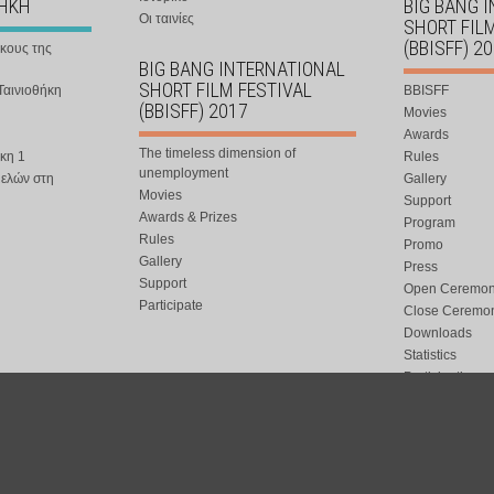
ΘΗΚΗ
BIG BANG 
Οι ταινίες
SHORT FIL
(BBISFF) 2
ήκους της
BIG BANG INTERNATIONAL
SHORT FILM FESTIVAL
Ταινιοθήκη
BBISFF
(BBISFF) 2017
Movies
Awards
The timeless dimension of
κη 1
Rules
unemployment
μελών στη
Gallery
Movies
Support
Awards & Prizes
Program
Rules
Promo
Gallery
Press
Support
Open Ceremo
Participate
Close Ceremo
Downloads
Statistics
Participation
Special Event
ort.gr