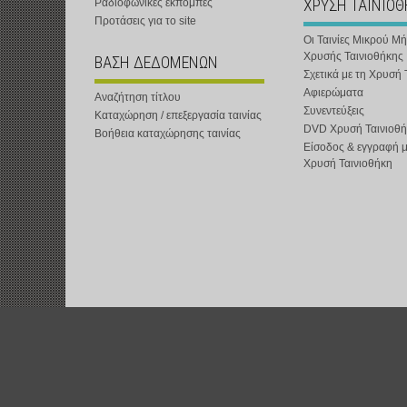
ΧΡΥΣΗ ΤΑΙΝΙΟ
Ραδιοφωνικές εκπομπές
Προτάσεις για το site
Οι Ταινίες Μικρού Μ
Χρυσής Ταινιοθήκης
ΒΑΣΗ ΔΕΔΟΜΕΝΩΝ
Σχετικά με τη Χρυσή 
Αφιερώματα
Αναζήτηση τίτλου
Συνεντεύξεις
Καταχώρηση / επεξεργασία ταινίας
DVD Χρυσή Ταινιοθή
Βοήθεια καταχώρησης ταινίας
Είσοδος & εγγραφή 
Χρυσή Ταινιοθήκη
t-shOrt : Αστική Μη Κερδοσκοπική Εταιρεία :
www.t-short.gr
:
info@t-sh
Χατζημιχαηλίδης Κυριάκος :
http://www.t-short.gr/Kyr/