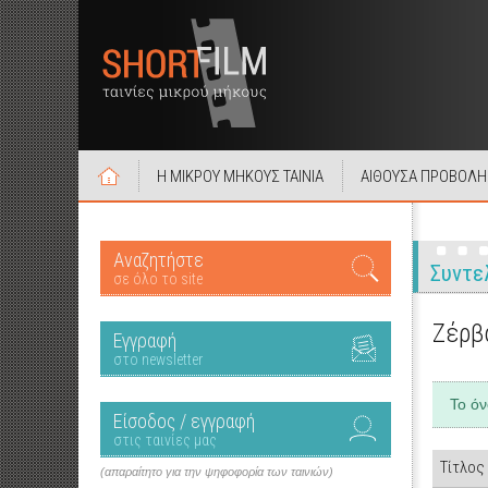
Η ΜΙΚΡΟΥ ΜΗΚΟΥΣ ΤΑΙΝΙΑ
ΑΙΘΟΥΣΑ ΠΡΟΒΟΛΗ
Αναζητήστε
Συντε
σε όλο το site
Ζέρβ
Εγγραφή
στο newsletter
Το ό
Είσοδος / εγγραφή
στις ταινίες μας
Τίτλος
(απαραίτητο για την ψηφοφορία των ταινιών)