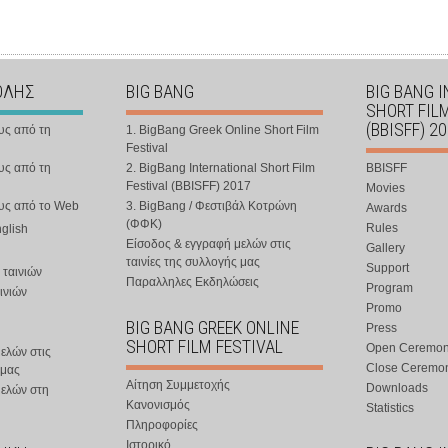
ΟΛΗΣ
BIG BANG
BIG BANG 
SHORT FIL
(BBISFF) 2
υς από τη
1. BigBang Greek Online Short Film
Festival
υς από τη
2. BigBang International Short Film
BBISFF
Festival (BBISFF) 2017
Movies
ους από το Web
3. BigBang / Φεστιβάλ Κοτρώνη
Awards
(ΦΦΚ)
Rules
nglish
Είσοδος & εγγραφή μελών στις
Gallery
ταινίες της συλλογής μας
Support
 ταινιών
Παραλληλες Εκδηλώσεις
Program
ινιών
Promo
BIG BANG GREEK ONLINE
Press
SHORT FILM FESTIVAL
Open Ceremo
ελών στις
Close Ceremo
 μας
Αίτηση Συμμετοχής
Downloads
μελών στη
Κανονισμός
Statistics
Πληροφορίες
Ιστορικό