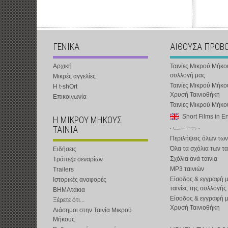
ΓΕΝΙΚΑ
ΑΙΘΟΥΣΑ ΠΡΟΒ
Αρχική
Ταινίες Μικρού Μήκο
συλλογή μας
Μικρές αγγελίες
Ταινίες Μικρού Μήκο
Η t-shOrt
Χρυσή Ταινιοθήκη
Επικοινωνία
Ταινίες Μικρού Μήκ
Short Films in E
Η ΜΙΚΡΟΥ ΜΗΚΟΥΣ
ΤΑΙΝΙΑ
Περιλήψεις όλων των
Όλα τα σχόλια των τα
Ειδήσεις
Σχόλια ανά ταινία
Τράπεζα σεναρίων
MP3 ταινιών
Trailers
Είσοδος & εγγραφή μ
Ιστορικές αναφορές
ταινίες της συλλογής
ΒΗΜΑτάκια
Είσοδος & εγγραφή 
Ξέρετε ότι...
Χρυσή Ταινιοθήκη
Διάσημοι στην Ταινία Μικρού
Μήκους