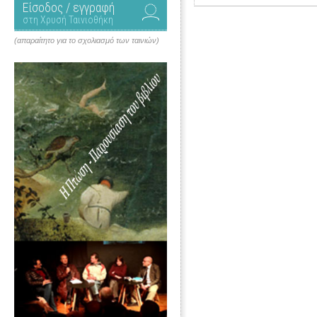
Είσοδος / εγγραφή
στη Χρυσή Ταινιοθήκη
(απαραίτητο για το σχολιασμό των ταινιών)