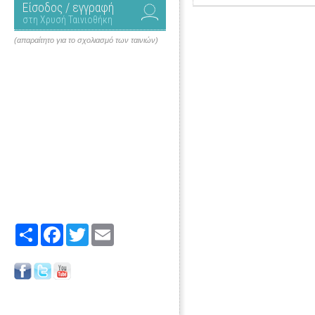
Είσοδος / εγγραφή
στη Χρυσή Ταινιοθήκη
(απαραίτητο για το σχολιασμό των ταινιών)
Share
Facebook
Twitter
Email