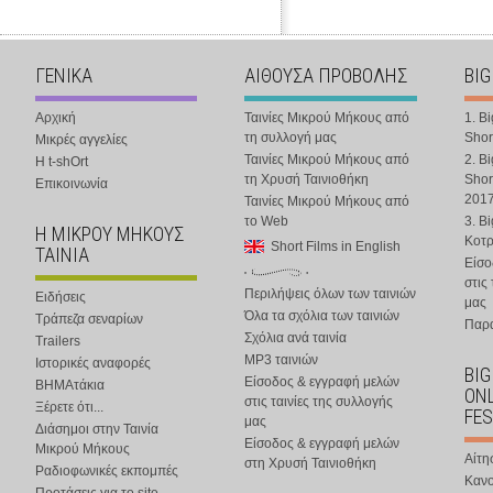
ΓΕΝΙΚΑ
ΑΙΘΟΥΣΑ ΠΡΟΒΟΛΗΣ
BIG
Αρχική
Ταινίες Μικρού Μήκους από
1. B
τη συλλογή μας
Shor
Μικρές αγγελίες
Ταινίες Μικρού Μήκους από
2. B
Η t-shOrt
τη Χρυσή Ταινιοθήκη
Shor
Επικοινωνία
201
Ταινίες Μικρού Μήκους από
το Web
3. B
Η ΜΙΚΡΟΥ ΜΗΚΟΥΣ
Κοτ
Short Films in English
ΤΑΙΝΙΑ
Είσο
στις
Περιλήψεις όλων των ταινιών
Ειδήσεις
μας
Όλα τα σχόλια των ταινιών
Τράπεζα σεναρίων
Παρα
Σχόλια ανά ταινία
Trailers
MP3 ταινιών
Ιστορικές αναφορές
BIG
Είσοδος & εγγραφή μελών
ΒΗΜΑτάκια
ONL
στις ταινίες της συλλογής
Ξέρετε ότι...
FES
μας
Διάσημοι στην Ταινία
Είσοδος & εγγραφή μελών
Μικρού Μήκους
Αίτη
στη Χρυσή Ταινιοθήκη
Ραδιοφωνικές εκπομπές
Κανο