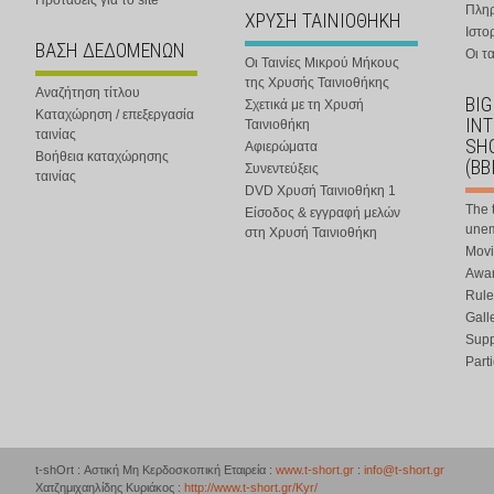
Προτάσεις για το site
Πλη
ΧΡΥΣΗ ΤΑΙΝΙΟΘΗΚΗ
Ιστο
ΒΑΣΗ ΔΕΔΟΜΕΝΩΝ
Οι τα
Οι Ταινίες Μικρού Μήκους
της Χρυσής Ταινιοθήκης
Αναζήτηση τίτλου
BIG
Σχετικά με τη Χρυσή
Καταχώρηση / επεξεργασία
IN
Ταινιοθήκη
ταινίας
SHO
Αφιερώματα
Βοήθεια καταχώρησης
(BB
Συνεντεύξεις
ταινίας
DVD Χρυσή Ταινιοθήκη 1
The 
Είσοδος & εγγραφή μελών
une
στη Χρυσή Ταινιοθήκη
Movi
Awar
Rule
Gall
Supp
Part
t-shOrt : Αστική Μη Κερδοσκοπική Εταιρεία :
www.t-short.gr
:
info@t-short.gr
Χατζημιχαηλίδης Κυριάκος :
http://www.t-short.gr/Kyr/