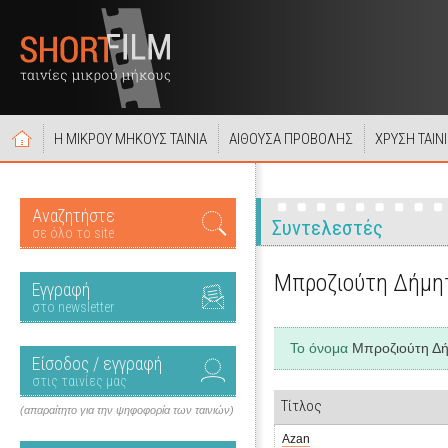
Η ΜΙΚΡΟΥ ΜΗΚΟΥΣ ΤΑΙΝΙΑ
ΑΙΘΟΥΣΑ ΠΡΟΒΟΛΗΣ
ΧΡΥΣΗ ΤΑΙΝ
Αναζητήστε
Συντελεστές
σε όλο το site
Μπροζιούτη Δήμη
Εγγραφή
στο newsletter
Το όνομα
Μπροζιούτη Δ
Είσοδος / εγγραφή
στις ταινίες μας
Τίτλος
(απαραίτητο για την ψηφοφορία των ταινιών)
Azan