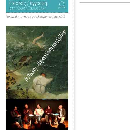
Είσοδος / εγγραφή
στη Χρυσή Ταινιοθήκη
(απαραίτητο για το σχολιασμό των ταινιών)