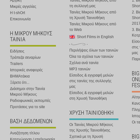
Αρχική
Ταινίες Μικρού Μήκους από
1. B
τη συλλογή μας
Shor
Μικρές αγγελίες
Ταινίες Μικρού Μήκους από
2. B
Η t-shOrt
τη Χρυσή Ταινιοθήκη
Shor
Επικοινωνία
201
Ταινίες Μικρού Μήκους από
το Web
3. B
Η ΜΙΚΡΟΥ ΜΗΚΟΥΣ
Κοτ
Short Films in English
ΤΑΙΝΙΑ
Είσο
στις
Περιλήψεις όλων των ταινιών
Ειδήσεις
μας
Όλα τα σχόλια των ταινιών
Τράπεζα σεναρίων
Παρα
Σχόλια ανά ταινία
Trailers
MP3 ταινιών
Ιστορικές αναφορές
BIG
Είσοδος & εγγραφή μελών
ΒΗΜΑτάκια
ONL
στις ταινίες της συλλογής
Ξέρετε ότι...
FES
μας
Διάσημοι στην Ταινία
Είσοδος & εγγραφή μελών
Μικρού Μήκους
Αίτη
στη Χρυσή Ταινιοθήκη
Ραδιοφωνικές εκπομπές
Κανο
Προτάσεις για το site
Πλη
ΧΡΥΣΗ ΤΑΙΝΙΟΘΗΚΗ
Ιστο
ΒΑΣΗ ΔΕΔΟΜΕΝΩΝ
Οι τα
Οι Ταινίες Μικρού Μήκους
της Χρυσής Ταινιοθήκης
Αναζήτηση τίτλου
BIG
Σχετικά με τη Χρυσή
Καταχώρηση / επεξεργασία