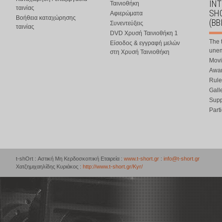
IN
Ταινιοθήκη
ταινίας
SHO
Αφιερώματα
Βοήθεια καταχώρησης
(BB
Συνεντεύξεις
ταινίας
DVD Χρυσή Ταινιοθήκη 1
The 
Είσοδος & εγγραφή μελών
une
στη Χρυσή Ταινιοθήκη
Movi
Awar
Rule
Gall
Supp
Part
t-shOrt : Αστική Μη Κερδοσκοπική Εταιρεία :
www.t-short.gr
:
info@t-short.gr
Χατζημιχαηλίδης Κυριάκος :
http://www.t-short.gr/Kyr/