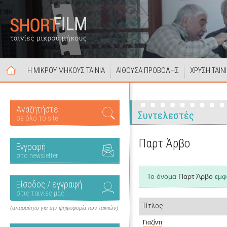
Η ΜΙΚΡΟΥ ΜΗΚΟΥΣ ΤΑΙΝΙΑ
ΑΙΘΟΥΣΑ ΠΡΟΒΟΛΗΣ
ΧΡΥΣΗ ΤΑΙΝ
Αναζητήστε
Συντελεστές
σε όλο το site
Παρτ Άρβο
Εγγραφή
στο newsletter
Το όνομα
Παρτ Άρβο
εμφα
Είσοδος / εγγραφή
στις ταινίες μας
Τίτλος
(απαραίτητο για την ψηφοφορία των ταινιών)
Γιαζίντι