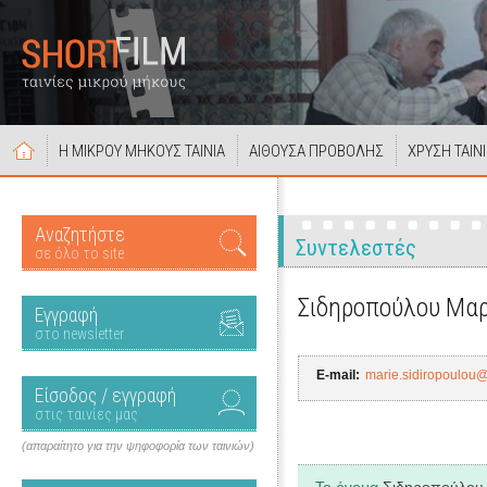
Η ΜΙΚΡΟΥ ΜΗΚΟΥΣ ΤΑΙΝΙΑ
ΑΙΘΟΥΣΑ ΠΡΟΒΟΛΗΣ
ΧΡΥΣΗ ΤΑΙΝ
Αναζητήστε
Συντελεστές
σε όλο το site
Σιδηροπούλου Μαρ
Εγγραφή
στο newsletter
E-mail:
marie.sidiropoulou
Είσοδος / εγγραφή
στις ταινίες μας
(απαραίτητο για την ψηφοφορία των ταινιών)