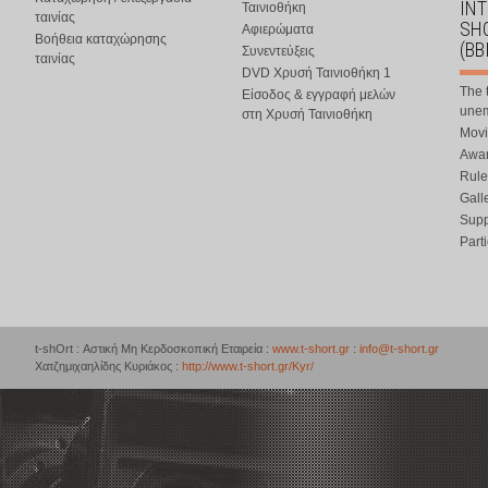
IN
Ταινιοθήκη
ταινίας
SHO
Αφιερώματα
Βοήθεια καταχώρησης
(BB
Συνεντεύξεις
ταινίας
DVD Χρυσή Ταινιοθήκη 1
The 
Είσοδος & εγγραφή μελών
une
στη Χρυσή Ταινιοθήκη
Movi
Awar
Rule
Gall
Supp
Part
t-shOrt : Αστική Μη Κερδοσκοπική Εταιρεία :
www.t-short.gr
:
info@t-short.gr
Χατζημιχαηλίδης Κυριάκος :
http://www.t-short.gr/Kyr/