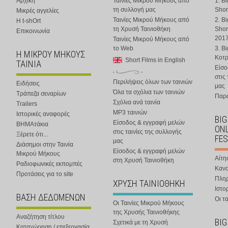
Αρχική
Ταινίες Μικρού Μήκους από
1. B
τη συλλογή μας
Shor
Μικρές αγγελίες
Ταινίες Μικρού Μήκους από
2. B
Η t-shOrt
τη Χρυσή Ταινιοθήκη
Shor
Επικοινωνία
201
Ταινίες Μικρού Μήκους από
το Web
3. B
Η ΜΙΚΡΟΥ ΜΗΚΟΥΣ
Κοτ
Short Films in English
ΤΑΙΝΙΑ
Είσο
στις
Περιλήψεις όλων των ταινιών
Ειδήσεις
μας
Όλα τα σχόλια των ταινιών
Τράπεζα σεναρίων
Παρα
Σχόλια ανά ταινία
Trailers
MP3 ταινιών
Ιστορικές αναφορές
BIG
Είσοδος & εγγραφή μελών
ΒΗΜΑτάκια
ONL
στις ταινίες της συλλογής
Ξέρετε ότι...
FES
μας
Διάσημοι στην Ταινία
Είσοδος & εγγραφή μελών
Μικρού Μήκους
Αίτη
στη Χρυσή Ταινιοθήκη
Ραδιοφωνικές εκπομπές
Κανο
Προτάσεις για το site
Πλη
ΧΡΥΣΗ ΤΑΙΝΙΟΘΗΚΗ
Ιστο
ΒΑΣΗ ΔΕΔΟΜΕΝΩΝ
Οι τα
Οι Ταινίες Μικρού Μήκους
της Χρυσής Ταινιοθήκης
Αναζήτηση τίτλου
BIG
Σχετικά με τη Χρυσή
Καταχώρηση / επεξεργασία