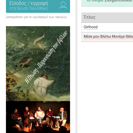
Το όνομα
Σιδηροπούλου
Είσοδος / εγγραφή
στη Χρυσή Ταινιοθήκη
Τίτλος
(απαραίτητο για το σχολιασμό των ταινιών)
Girlhood
Μέσα μου Βλέπω Μονάχα Θάλ