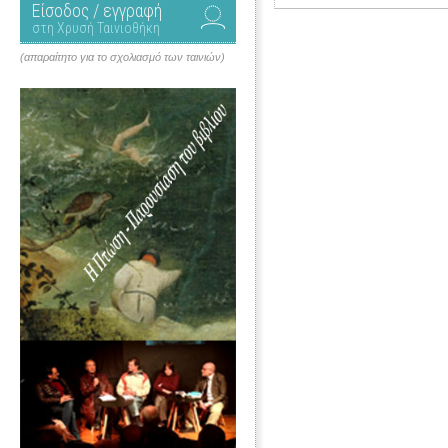
Είσοδος / εγγραφή
στη Χρυσή Ταινιοθήκη
(απαραίτητο για το σχολιασμό των ταινιών)