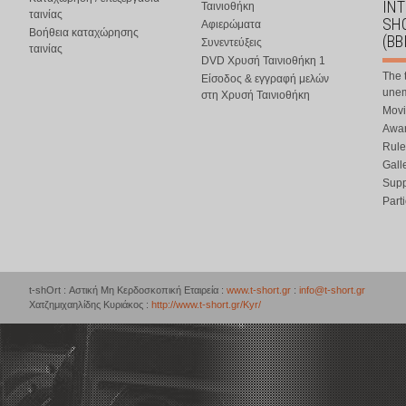
IN
Ταινιοθήκη
ταινίας
SHO
Αφιερώματα
Βοήθεια καταχώρησης
(BB
Συνεντεύξεις
ταινίας
DVD Χρυσή Ταινιοθήκη 1
The 
Είσοδος & εγγραφή μελών
une
στη Χρυσή Ταινιοθήκη
Movi
Awar
Rule
Gall
Supp
Part
t-shOrt : Αστική Μη Κερδοσκοπική Εταιρεία :
www.t-short.gr
:
info@t-short.gr
Χατζημιχαηλίδης Κυριάκος :
http://www.t-short.gr/Kyr/