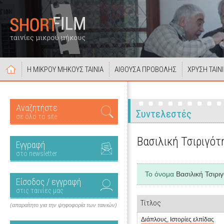
Η ΜΙΚΡΟΥ ΜΗΚΟΥΣ ΤΑΙΝΙΑ
ΑΙΘΟΥΣΑ ΠΡΟΒΟΛΗΣ
ΧΡΥΣΗ ΤΑΙΝ
Αναζητήστε
Συντελεστές
σε όλο το site
Βασιλική Τσιριγότ
Εγγραφή
στο newsletter
Το όνομα
Βασιλική Τσιρι
Είσοδος / εγγραφή
στις ταινίες μας
Τίτλος
(απαραίτητο για την ψηφοφορία των ταινιών)
Διάπλους, Ιστορίες ελπίδας