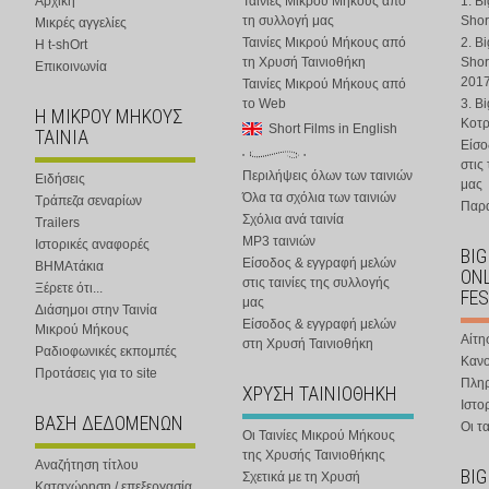
Αρχική
Ταινίες Μικρού Μήκους από
1. B
τη συλλογή μας
Shor
Μικρές αγγελίες
Ταινίες Μικρού Μήκους από
2. B
Η t-shOrt
τη Χρυσή Ταινιοθήκη
Shor
Επικοινωνία
201
Ταινίες Μικρού Μήκους από
το Web
3. B
Η ΜΙΚΡΟΥ ΜΗΚΟΥΣ
Κοτ
Short Films in English
ΤΑΙΝΙΑ
Είσο
στις
Περιλήψεις όλων των ταινιών
Ειδήσεις
μας
Όλα τα σχόλια των ταινιών
Τράπεζα σεναρίων
Παρα
Σχόλια ανά ταινία
Trailers
MP3 ταινιών
Ιστορικές αναφορές
BIG
Είσοδος & εγγραφή μελών
ΒΗΜΑτάκια
ONL
στις ταινίες της συλλογής
Ξέρετε ότι...
FES
μας
Διάσημοι στην Ταινία
Είσοδος & εγγραφή μελών
Μικρού Μήκους
Αίτη
στη Χρυσή Ταινιοθήκη
Ραδιοφωνικές εκπομπές
Κανο
Προτάσεις για το site
Πλη
ΧΡΥΣΗ ΤΑΙΝΙΟΘΗΚΗ
Ιστο
ΒΑΣΗ ΔΕΔΟΜΕΝΩΝ
Οι τα
Οι Ταινίες Μικρού Μήκους
της Χρυσής Ταινιοθήκης
Αναζήτηση τίτλου
BIG
Σχετικά με τη Χρυσή
Καταχώρηση / επεξεργασία