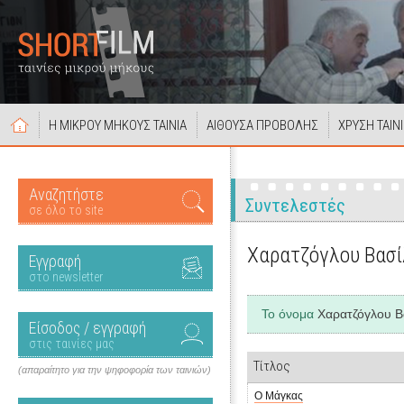
Η ΜΙΚΡΟΥ ΜΗΚΟΥΣ ΤΑΙΝΙΑ
ΑΙΘΟΥΣΑ ΠΡΟΒΟΛΗΣ
ΧΡΥΣΗ ΤΑΙΝ
Αναζητήστε
Συντελεστές
σε όλο το site
Χαρατζόγλου Βασ
Εγγραφή
στο newsletter
Το όνομα
Χαρατζόγλου Β
Είσοδος / εγγραφή
στις ταινίες μας
Τίτλος
(απαραίτητο για την ψηφοφορία των ταινιών)
Ο Μάγκας