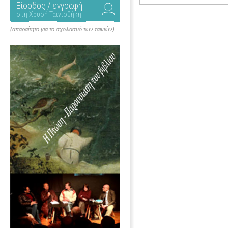
Είσοδος / εγγραφή
στη Χρυσή Ταινιοθήκη
(απαραίτητο για το σχολιασμό των ταινιών)