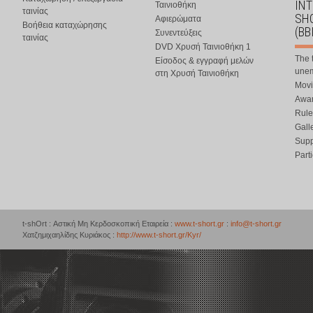
IN
Ταινιοθήκη
ταινίας
SHO
Αφιερώματα
Βοήθεια καταχώρησης
(BB
Συνεντεύξεις
ταινίας
DVD Χρυσή Ταινιοθήκη 1
The 
Είσοδος & εγγραφή μελών
une
στη Χρυσή Ταινιοθήκη
Movi
Awar
Rule
Gall
Supp
Part
t-shOrt : Αστική Μη Κερδοσκοπική Εταιρεία :
www.t-short.gr
:
info@t-short.gr
Χατζημιχαηλίδης Κυριάκος :
http://www.t-short.gr/Kyr/