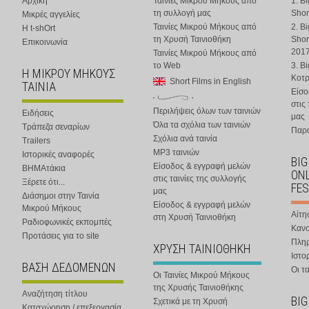
Αρχική
Ταινίες Μικρού Μήκους από
1. B
τη συλλογή μας
Shor
Μικρές αγγελίες
Ταινίες Μικρού Μήκους από
2. B
Η t-shOrt
τη Χρυσή Ταινιοθήκη
Shor
Επικοινωνία
201
Ταινίες Μικρού Μήκους από
το Web
3. B
Η ΜΙΚΡΟΥ ΜΗΚΟΥΣ
Κοτ
Short Films in English
ΤΑΙΝΙΑ
Είσο
στις
Περιλήψεις όλων των ταινιών
Ειδήσεις
μας
Όλα τα σχόλια των ταινιών
Τράπεζα σεναρίων
Παρα
Σχόλια ανά ταινία
Trailers
MP3 ταινιών
Ιστορικές αναφορές
BIG
Είσοδος & εγγραφή μελών
ΒΗΜΑτάκια
ONL
στις ταινίες της συλλογής
Ξέρετε ότι...
FES
μας
Διάσημοι στην Ταινία
Είσοδος & εγγραφή μελών
Μικρού Μήκους
Αίτη
στη Χρυσή Ταινιοθήκη
Ραδιοφωνικές εκπομπές
Κανο
Προτάσεις για το site
Πλη
ΧΡΥΣΗ ΤΑΙΝΙΟΘΗΚΗ
Ιστο
ΒΑΣΗ ΔΕΔΟΜΕΝΩΝ
Οι τα
Οι Ταινίες Μικρού Μήκους
της Χρυσής Ταινιοθήκης
Αναζήτηση τίτλου
BIG
Σχετικά με τη Χρυσή
Καταχώρηση / επεξεργασία